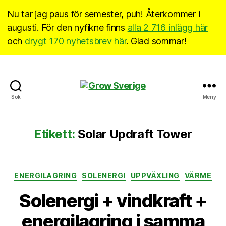
Nu tar jag paus för semester, puh! Återkommer i
augusti. För den nyfikne finns
alla 2 716 inlägg här
och
drygt 170 nyhetsbrev här
. Glad sommar!
Grow
Sök
Meny
Sverige
Etikett:
Solar Updraft Tower
Kategorier
ENERGILAGRING
SOLENERGI
UPPVÄXLING
VÄRME
Solenergi + vindkraft +
energilagring i samma