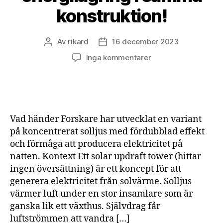
konstruktion!
Av
rikard
16 december 2023
Inläggsförfattare
Inläggsdatum
till
Inga kommentarer
Solenergi
+
vindkraft
+
energilagring
Vad händer Forskare har utvecklat en variant
i
på koncentrerat solljus med fördubblad effekt
samma
och förmåga att producera elektricitet på
konstruktion!
natten. Kontext Ett solar updraft tower (hittar
ingen översättning) är ett koncept för att
generera elektricitet från solvärme. Solljus
värmer luft under en stor insamlare som är
ganska lik ett växthus. Självdrag får
luftströmmen att vandra […]