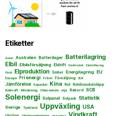
Etiketter
Batterilagring
Australien
Batterilager
Andel
Elbil
Elbilsförsäljning
Eldrift
Elektricitet
Elektrifiering
Elproduktion
EU
Energilagring
Ember
Elnät
Fri energi
Försäljning
Europa
Frihet
IEA
Kina
Jämförelse
Kol
Koldioxidutsläpp
Kapacitet
SCB
Rekord
Kolkraft
Minskning
Oberoende
olja
Solenergi
Statistik
Solpanel
Solpark
Uppväxling
USA
Sverige
Tyskland
Vindkraft
Utsläpp
Utsläppsminskning
utveckling