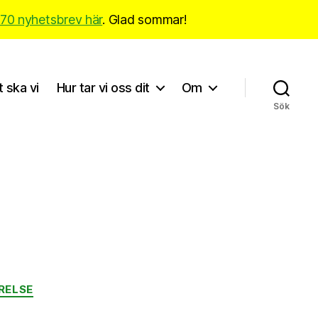
170 nyhetsbrev här
. Glad sommar!
t ska vi
Hur tar vi oss dit
Om
Sök
RELSE