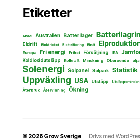
Etiketter
Batterilagri
Australien
Batterilager
Andel
Elproduktio
Eldrift
Elektricitet
Elektrifiering
Elnät
Fri energi
Jämför
Försäljning
Europa
Frihet
IEA
Koldioxidutsläpp
Kolkraft
Minskning
Oberoende
olja
Solenergi
Statistik
Solpanel
Solpark
Uppväxling
USA
Utsläpp
Utsläppsminskn
Ökning
Återbruk
Återvinning
© 2026
Grow Sverige
Drivs med WordPre