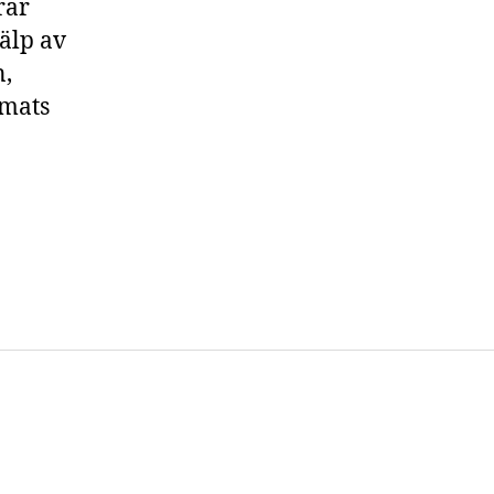
tenblock
rar
älp av
n,
rmats