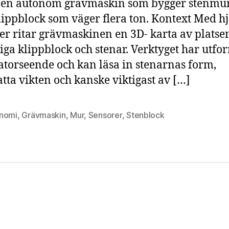
s
t en autonom grävmaskin som bygger stenmu
ippblock som väger flera ton. Kontext Med hj
er ritar grävmaskinen en 3D- karta av platse
liga klippblock och stenar. Verktyget har utfo
torseende och kan läsa in stenarnas form,
tta vikten och kanske viktigast av […]
nomi
,
Grävmaskin
,
Mur
,
Sensorer
,
Stenblock