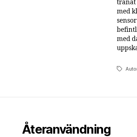
träna
med kl
sensor
befint
med da
uppska
Auto
Etiketter
Återanvändning