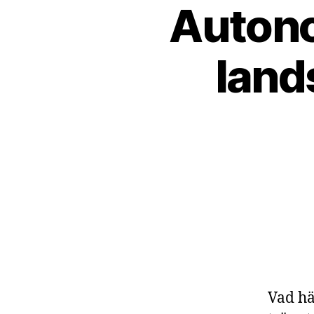
Autono
land
Vad hä