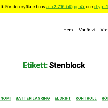
i. För den nyfikne finns
alla 2 716 inlägg här
och
drygt 
Hem
Var är vi
Var
Etikett:
Stenblock
Kategorier
NOMI
BATTERILAGRING
ELDRIFT
KONTROLL
RÖ