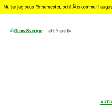
Nu tar jag paus för semester, puh! Återkommer i august
ett friare liv
Grow
Sverige
AUTO