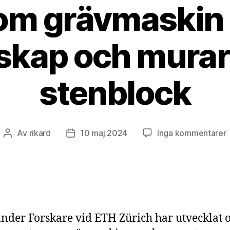
m grävmaskin 
skap och mura
stenblock
t
Av
rikard
10 maj 2024
Inga kommentarer
Inläggsförfattare
Inläggsdatum
l
nder Forskare vid ETH Zürich har utvecklat 