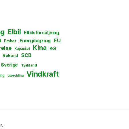
ng
Elbil
Elbilsförsäljning
n
EU
Energilagring
Ember
Kina
else
Kol
Kapacitet
SCB
Rekord
Sverige
Tyskland
Vindkraft
ing
utveckling
ss