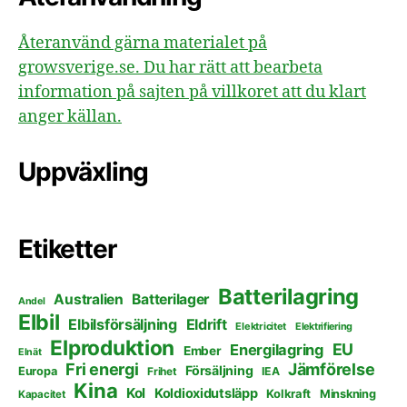
Återanvänd gärna materialet på
growsverige.se. Du har rätt att bearbeta
information på sajten på villkoret att du klart
anger källan.
Uppväxling
Etiketter
Batterilagring
Australien
Batterilager
Andel
Elbil
Elbilsförsäljning
Eldrift
Elektricitet
Elektrifiering
Elproduktion
EU
Energilagring
Ember
Elnät
Fri energi
Jämförelse
Försäljning
Europa
Frihet
IEA
Kina
Kol
Koldioxidutsläpp
Kolkraft
Minskning
Kapacitet