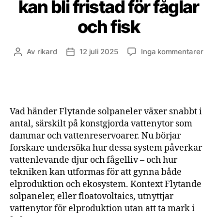
kan bli fristad för fåglar
och fisk
till
Av
rikard
12 juli 2025
Inga kommentarer
Inläggsförfattare
Inläggsdatum
Sol
på
vat
kan
bli
Vad händer Flytande solpaneler växer snabbt i
fris
antal, särskilt på konstgjorda vattenytor som
för
dammar och vattenreservoarer. Nu börjar
fågl
forskare undersöka hur dessa system påverkar
och
fisk
vattenlevande djur och fågelliv – och hur
tekniken kan utformas för att gynna både
elproduktion och ekosystem. Kontext Flytande
solpaneler, eller floatovoltaics, utnyttjar
vattenytor för elproduktion utan att ta mark i