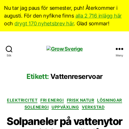
Nu tar jag paus för semester, puh! Återkommer i
augusti. För den nyfikne finns
alla 2 716 inlägg här
och
drygt 170 nyhetsbrev här
. Glad sommar!
Grow
Sök
Meny
Sverige
Etikett:
Vattenreservoar
Kategorier
ELEKTRICITET
FRI ENERGI
FRISK NATUR
LÖSNINGAR
SOLENERGI
UPPVÄXLING
VERKSTAD
Solpaneler på vattenytor