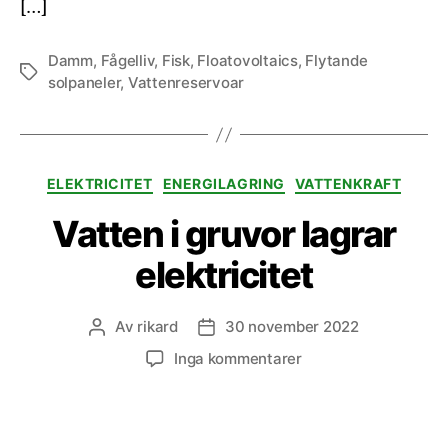
[…]
Damm
,
Fågelliv
,
Fisk
,
Floatovoltaics
,
Flytande
Etiketter
solpaneler
,
Vattenreservoar
Kategorier
ELEKTRICITET
ENERGILAGRING
VATTENKRAFT
Vatten i gruvor lagrar
elektricitet
Av
rikard
30 november 2022
Inläggsförfattare
Inläggsdatum
till
Inga kommentarer
Vatten
i
gruvor
lagrar