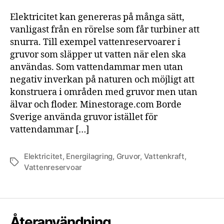
elektricitet
Elektricitet kan genereras på många sätt,
vanligast från en rörelse som får turbiner att
snurra. Till exempel vattenreservoarer i
gruvor som släpper ut vatten när elen ska
användas. Som vattendammar men utan
negativ inverkan på naturen och möjligt att
konstruera i områden med gruvor men utan
älvar och floder. Minestorage.com Borde
Sverige använda gruvor istället för
vattendammar […]
Elektricitet
,
Energilagring
,
Gruvor
,
Vattenkraft
,
Etiketter
Vattenreservoar
Återanvändning