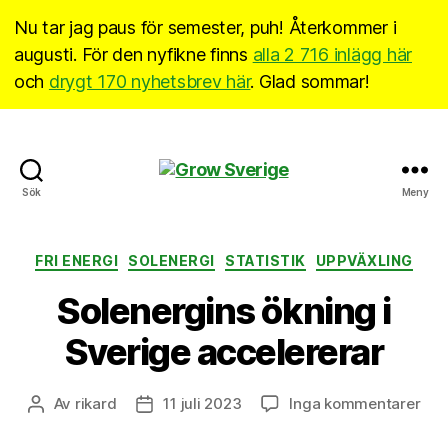
Nu tar jag paus för semester, puh! Återkommer i
augusti. För den nyfikne finns
alla 2 716 inlägg här
och
drygt 170 nyhetsbrev här
. Glad sommar!
Grow
Sök
Meny
Sverige
Kategorier
FRI ENERGI
SOLENERGI
STATISTIK
UPPVÄXLING
Solenergins ökning i
Sverige accelererar
till
Av
rikard
11 juli 2023
Inga kommentarer
Inläggsförfattare
Inläggsdatum
Sol
ökn