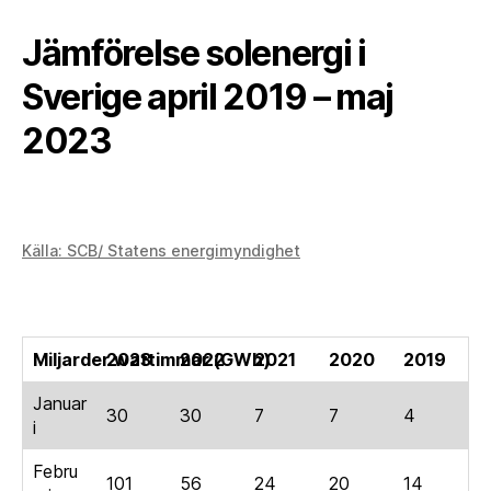
Jämförelse solenergi i
Sverige april 2019 – maj
2023
Källa: SCB/ Statens energimyndighet
Miljarder wattimmar (
2023
2022
GWh
2021
)
2020
2019
Januar
30
30
7
7
4
i
Febru
101
56
24
20
14