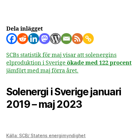
i
Sve
acc
Dela inlägget
SCBs statistik för maj visar att solenergins
elproduktion i Sverige
ökade med 122 procent
jämfört med maj förra året.
Solenergi i Sverige januari
2019 – maj 2023
Källa: SCB/ Statens energimyndighet