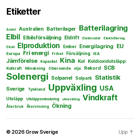
Etiketter
Batterilagring
Australien
Batterilager
Andel
Elbil
Elbilsförsäljning
Eldrift
Elektricitet
Elektrifiering
Elproduktion
EU
Energilagring
Ember
Elnät
Fri energi
Försäljning
Europa
Frihet
IEA
Kina
Jämförelse
Kol
Koldioxidutsläpp
Kapacitet
SCB
Rekord
Kolkraft
Minskning
Oberoende
olja
Solenergi
Statistik
Solpanel
Solpark
Uppväxling
USA
Sverige
Tyskland
Vindkraft
Utsläpp
Utsläppsminskning
utveckling
Ökning
Återbruk
Återvinning
© 2026
Grow Sverige
Upp
↑