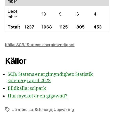
mber
Dece
13
9
3
4
mber
Totalt
1237
1968
1125
805
453
Källa: SCB/ Statens energimyndighet
Källor
SCB/ Statens energimyndighet: Statistik
solenergi april 2023
Bildkälla: solpark
Hur mycket är en gigawatt?
Jämförelse
,
Solenergi
,
Uppväxling
Etiketter