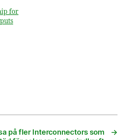
ip for
tputs
a på fler Interconnectors som
→