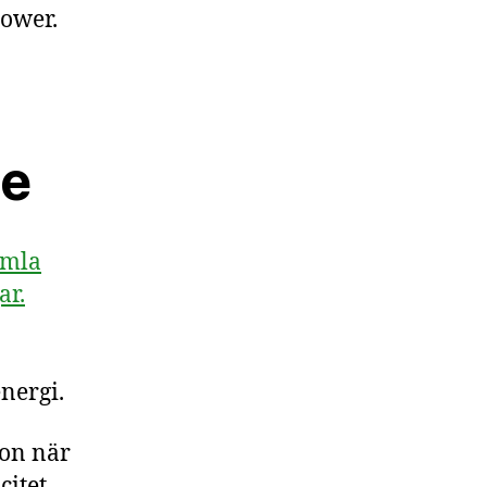
power.
se
amla
ar.
nergi.
ion när
citet