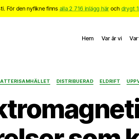
i. För den nyfikne finns
alla 2 716 inlägg här
och
drygt 
Hem
Var är vi
Var
Kategorier
BATTERISAMHÄLLET
DISTRIBUERAD
ELDRIFT
UPP
ktromagnet
elser som käl