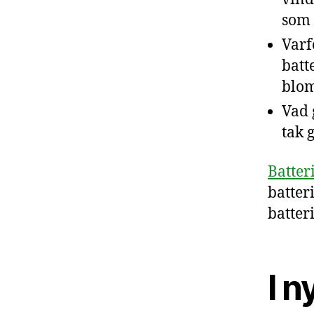
som 
Varf
batt
blom
Vad 
tak 
Batter
batter
batter
I 