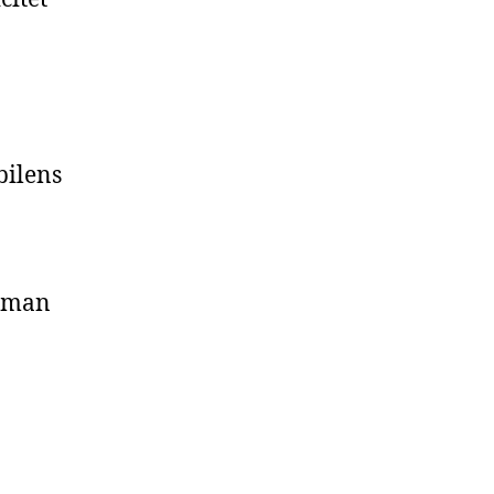
bilens
a
amman