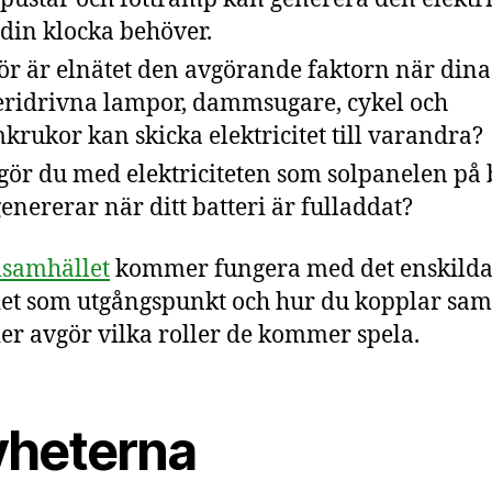
din klocka behöver.
ör är elnätet den avgörande faktorn när dina
eridrivna lampor, dammsugare, cykel och
krukor kan skicka elektricitet till varandra?
gör du med elektriciteten som solpanelen på 
genererar när ditt batteri är fulladdat?
isamhället
kommer fungera med det enskild
iet som utgångspunkt och hur du kopplar s
ier avgör vilka roller de kommer spela.
nyheterna