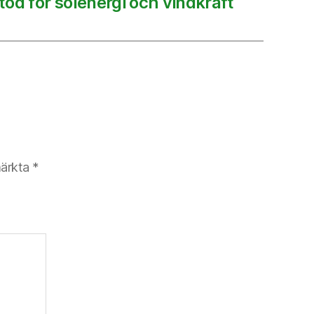
töd för solenergi och vindkraft
märkta
*