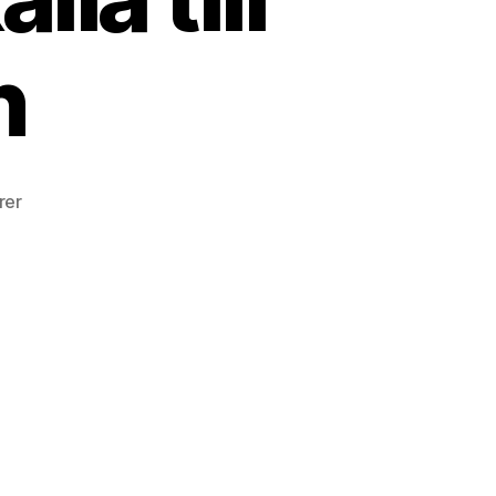
n
till
rer
Elektromagnetiska
vågrörelser
som
källa
till
elproduktion