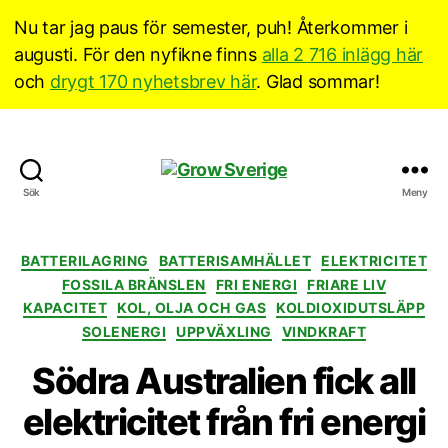
Nu tar jag paus för semester, puh! Återkommer i
augusti. För den nyfikne finns
alla 2 716 inlägg här
och
drygt 170 nyhetsbrev här
. Glad sommar!
Grow
Sök
Meny
Sverige
Kategorier
BATTERILAGRING
BATTERISAMHÄLLET
ELEKTRICITET
FOSSILA BRÄNSLEN
FRI ENERGI
FRIARE LIV
KAPACITET
KOL, OLJA OCH GAS
KOLDIOXIDUTSLÄPP
SOLENERGI
UPPVÄXLING
VINDKRAFT
Södra Australien fick all
elektricitet från fri energi