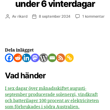
under 6 vinterdagar
till
Av
rikard
8 september 2024
1 kommentar
Inläggsförfattare
Inläggsdatum
Sö
Aus
fic
all
ele
frå
Dela inlägget
fri
ene
un
6
Vad händer
vin
I sex dagar över månadsskiftet augusti-
september producerade solenergi, vindkraft
och batterilager 100 procent av elektriciteten
som förbrukades i södra Australien.