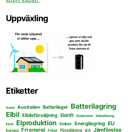
anger källan.
Uppväxling
Etiketter
Batterilagring
Australien
Batterilager
Andel
Elbil
Elbilsförsäljning
Eldrift
Elektricitet
Elektrifiering
Elproduktion
EU
Energilagring
Ember
Elnät
Fri energi
Jämförelse
Försäljning
Europa
Frihet
IEA