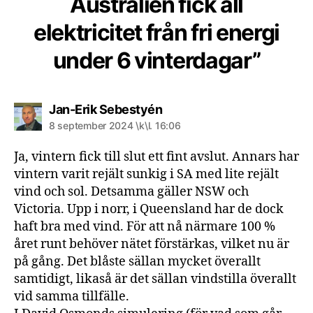
Australien fick all
elektricitet från fri energi
under 6 vinterdagar”
säger:
Jan-Erik Sebestyén
8 september 2024 \k\l. 16:06
Ja, vintern fick till slut ett fint avslut. Annars har
vintern varit rejält sunkig i SA med lite rejält
vind och sol. Detsamma gäller NSW och
Victoria. Upp i norr, i Queensland har de dock
haft bra med vind. För att nå närmare 100 %
året runt behöver nätet förstärkas, vilket nu är
på gång. Det blåste sällan mycket överallt
samtidigt, likaså är det sällan vindstilla överallt
vid samma tillfälle.