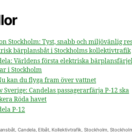
lor
on Stockholm: Tyst, snabb och miljövänlig r
trisk bärplansbåt i Stockholms kollektivtrafik
ela: Världens första elektriska bärplansfärje
tar i Stockholm
Nu kan du flyga fram över vattnet
 Sverige: Candelas passagerarfärja P-12 ska
ikera Röda havet
ela P-12
lansbåt
,
Candela
,
Elbåt
,
Kollektivtrafik
,
Stockholm
,
Stockhol