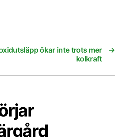
oxidutsläpp ökar inte trots mer
→
kolkraft
örjar
ärgård