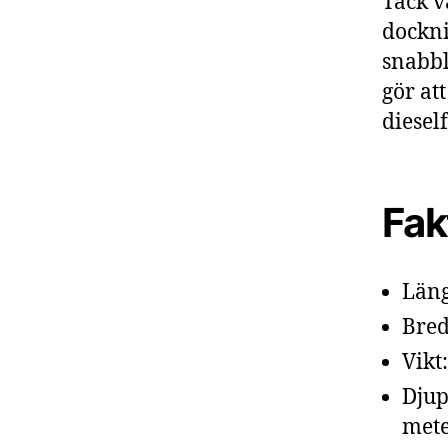
Tack v
dockni
snabbl
gör at
diesel
Fak
Läng
Bred
Vikt
Djup
mete