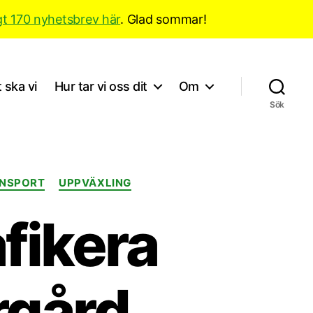
gt 170 nyhetsbrev här
. Glad sommar!
 ska vi
Hur tar vi oss dit
Om
Sök
NSPORT
UPPVÄXLING
afikera
rgård