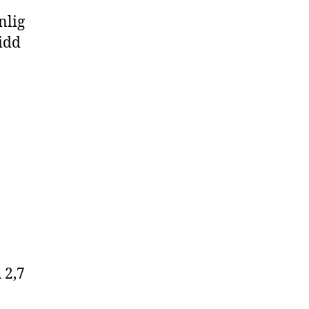
nlig
idd
 2,7