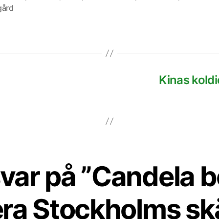
gård
Kinas koldi
svar på ”Candela b
kera Stockholms sk