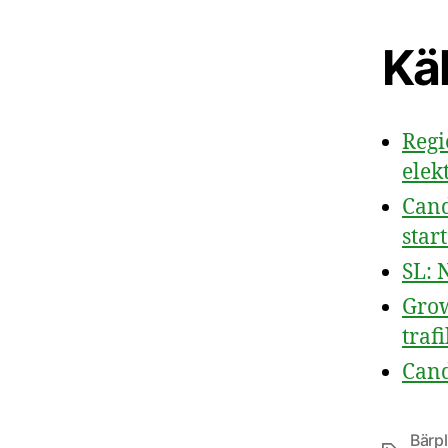
Käl
Regi
elek
Cand
star
SL: 
Grow
traf
Cand
Bärp