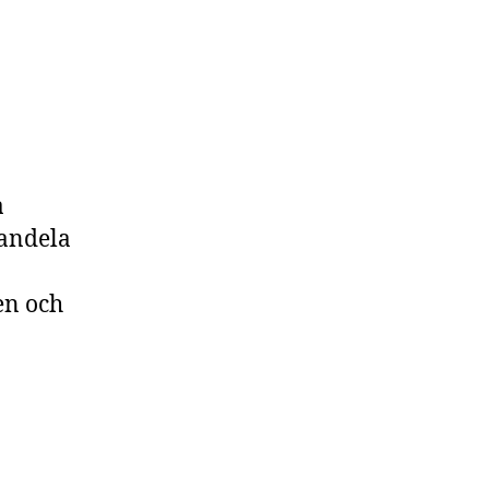
a
Candela
en och