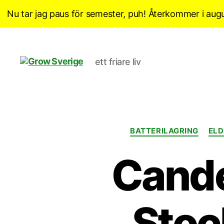
Nu tar jag paus för semester, puh! Återkommer i augu
ett friare liv
Grow
Sverige
BATTERILAGRING
ELD
Candel
Stoc