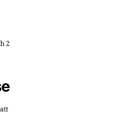
ch 2
se
att