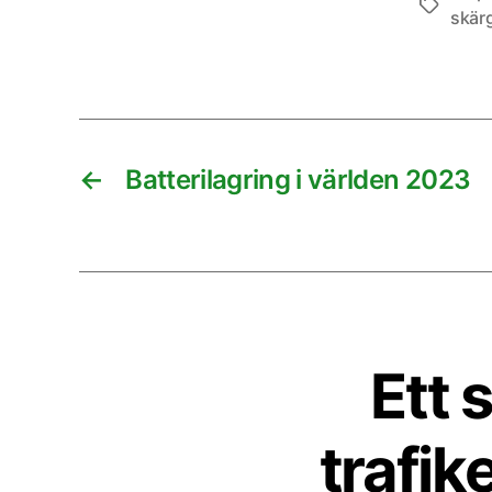
Etiketter
skär
←
Batterilagring i världen 2023
Ett 
trafi