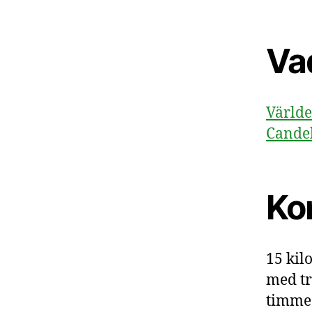
Va
Världe
Candel
Ko
15 kil
med tr
timme.