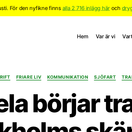
sti. För den nyfikne finns
alla 2 716 inlägg här
och
dry
Hem
Var är vi
Vart
Kategorier
RIFT
FRIARE LIV
KOMMUNIKATION
SJÖFART
TRA
a börjar tr
kholms skä