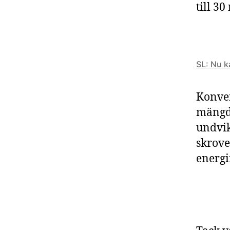
till 30
SL: Nu k
Konven
mängde
undvik
skrove
energi