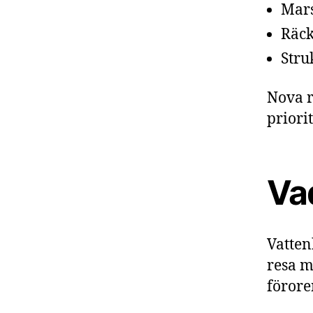
Mars
Räck
Stru
Nova r
priori
Vad
Vatten
resa m
förore