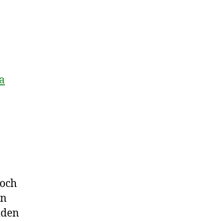
a
 och
en
iden