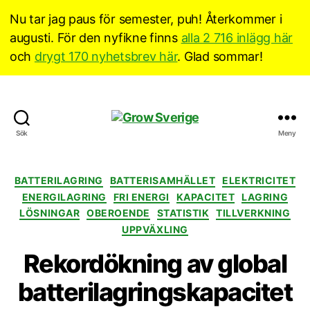
Nu tar jag paus för semester, puh! Återkommer i
augusti. För den nyfikne finns
alla 2 716 inlägg här
och
drygt 170 nyhetsbrev här
. Glad sommar!
Grow
Sök
Meny
Sverige
Kategorier
BATTERILAGRING
BATTERISAMHÄLLET
ELEKTRICITET
ENERGILAGRING
FRI ENERGI
KAPACITET
LAGRING
LÖSNINGAR
OBEROENDE
STATISTIK
TILLVERKNING
UPPVÄXLING
Rekordökning av global
batterilagringskapacitet