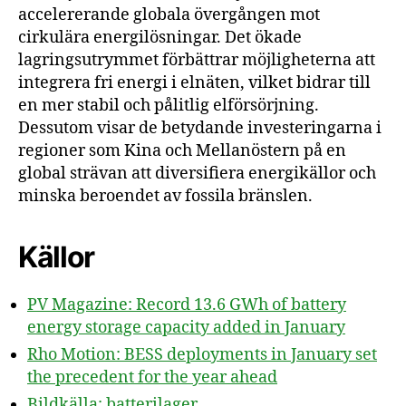
accelererande globala övergången mot
cirkulära energilösningar. Det ökade
lagringsutrymmet förbättrar möjligheterna att
integrera fri energi i elnäten, vilket bidrar till
en mer stabil och pålitlig elförsörjning.
Dessutom visar de betydande investeringarna i
regioner som Kina och Mellanöstern på en
global strävan att diversifiera energikällor och
minska beroendet av fossila bränslen.
Källor
PV Magazine: Record 13.6 GWh of battery
energy storage capacity added in January
Rho Motion: BESS deployments in January set
the precedent for the year ahead
Bildkälla: batterilager