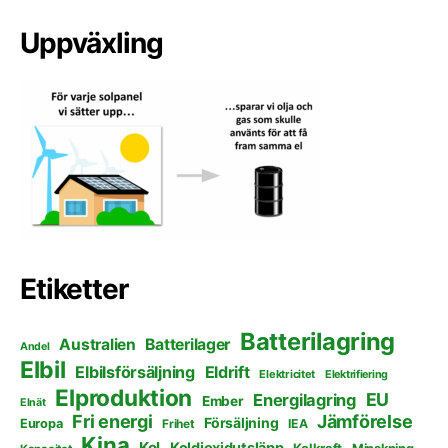
Uppväxling
Etiketter
Batterilagring
Australien
Batterilager
Andel
Elbil
Elbilsförsäljning
Eldrift
Elektricitet
Elektrifiering
Elproduktion
EU
Energilagring
Ember
Elnät
Fri energi
Jämförelse
Försäljning
Europa
Frihet
IEA
Kina
Kol