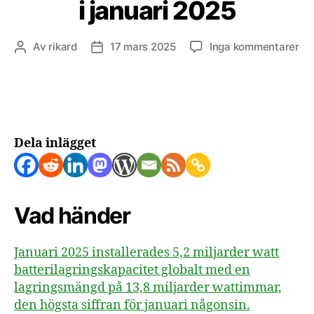
i januari 2025
till
Av
rikard
17 mars 2025
Inga kommentarer
Inläggsförfattare
Inläggsdatum
Re
av
glo
bat
i
jan
Dela inlägget
20
Vad händer
Januari 2025 installerades 5,2 miljarder watt
batterilagringskapacitet globalt med en
lagringsmängd på 13,8 miljarder wattimmar,
den högsta siffran för januari någonsin.