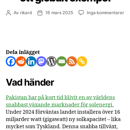
till
Av
rikard
16 mars 2025
Inga kommentarer
Inläggsförfattare
Inläggsdatum
Pa
sn
ex
av
sol
–
Dela inlägget
ett
glo
ex
Vad händer
Pakistan har på kort tid blivit en av världens
snabbast växande marknader för solenergi.
Under 2024 förväntas landet installera över 16
miljarder watt (gigawatt) ny solkapacitet – lika
mycket som Tyskland. Denna snabba tillväxt,