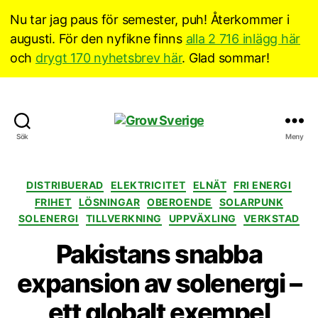
Nu tar jag paus för semester, puh! Återkommer i
augusti. För den nyfikne finns
alla 2 716 inlägg här
och
drygt 170 nyhetsbrev här
. Glad sommar!
Grow
Sök
Meny
Sverige
Kategorier
DISTRIBUERAD
ELEKTRICITET
ELNÄT
FRI ENERGI
FRIHET
LÖSNINGAR
OBEROENDE
SOLARPUNK
SOLENERGI
TILLVERKNING
UPPVÄXLING
VERKSTAD
Pakistans snabba
expansion av solenergi –
ett globalt exempel