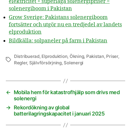
elektricitet + superlåga solenergipriser =
solenergiboom i Pakistan
Grow Sverige: Pakistans solenergiboom
fortsätter och utgör nu en tredjedel av landets
elproduktion
Bildkälla: solpaneler på farm i Pakistan
Distribuerad
,
Elproduktion
,
Ökning
,
Pakistan
,
Priser
,
Etiketter
Regler
,
Självförsörjning
,
Solenergi
←
Mobila hem för katastrofhjälp som drivs med
solenergi
→
Rekordökning av global
batterilagringskapacitet i januari 2025