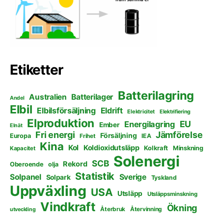
Etiketter
Batterilagring
Australien
Batterilager
Andel
Elbil
Elbilsförsäljning
Eldrift
Elektricitet
Elektrifiering
Elproduktion
EU
Energilagring
Ember
Elnät
Fri energi
Jämförelse
Försäljning
Europa
Frihet
IEA
Kina
Kol
Koldioxidutsläpp
Kolkraft
Minskning
Kapacitet
Solenergi
SCB
Rekord
Oberoende
olja
Statistik
Solpanel
Sverige
Solpark
Tyskland
Uppväxling
USA
Utsläpp
Utsläppsminskning
Vindkraft
Ökning
Återbruk
Återvinning
utveckling