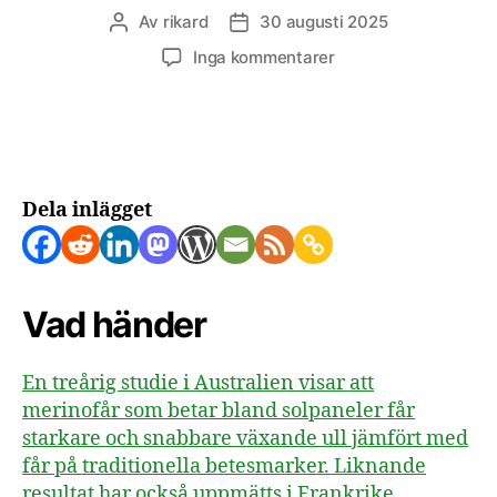
Av
rikard
30 augusti 2025
Inläggsförfattare
Inläggsdatum
till
Inga kommentarer
Merinoull
blir
starkare
när
fåren
betar
Dela inlägget
bland
solpaneler
Vad händer
En treårig studie i Australien visar att
merinofår som betar bland solpaneler får
starkare och snabbare växande ull jämfört med
får på traditionella betesmarker. Liknande
resultat har också uppmätts i Frankrike.