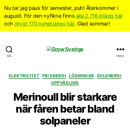
Nu tar jag paus för semester, puh! Återkommer i
augusti. För den nyfikne finns
alla 2 716 inlägg här
och
drygt 170 nyhetsbrev här
. Glad sommar!
Grow
Sök
Meny
Sverige
Kategorier
ELEKTRICITET
FRI ENERGI
LÖSNINGAR
SOLENERGI
UPPVÄXLING
Merinoull blir starkare
när fåren betar bland
solpaneler