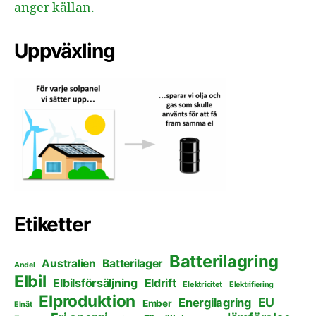
anger källan.
Uppväxling
Etiketter
Batterilagring
Australien
Batterilager
Andel
Elbil
Elbilsförsäljning
Eldrift
Elektricitet
Elektrifiering
Elproduktion
EU
Energilagring
Ember
Elnät