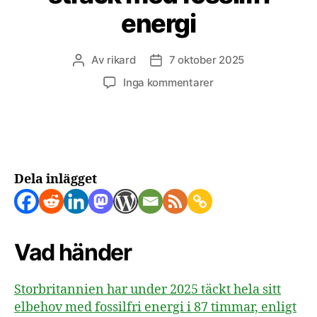
energi
Av
rikard
7 oktober 2025
Inläggsförfattare
Inläggsdatum
till
Inga kommentarer
Storbritannien
slår
rekord
–
87
timmar
Dela inlägget
i
sträck
med
fossilfri
Vad händer
energi
Storbritannien har under 2025 täckt hela sitt
elbehov med fossilfri energi i 87 timmar, enligt