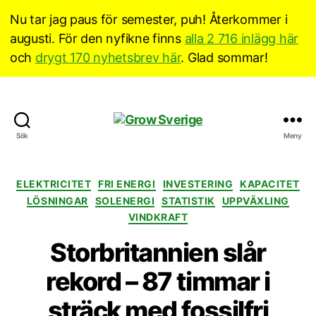
Nu tar jag paus för semester, puh! Återkommer i
augusti. För den nyfikne finns
alla 2 716 inlägg här
och
drygt 170 nyhetsbrev här
. Glad sommar!
Grow
Sök
Meny
Sverige
Kategorier
ELEKTRICITET
FRI ENERGI
INVESTERING
KAPACITET
LÖSNINGAR
SOLENERGI
STATISTIK
UPPVÄXLING
VINDKRAFT
Storbritannien slår
rekord – 87 timmar i
sträck med fossilfri