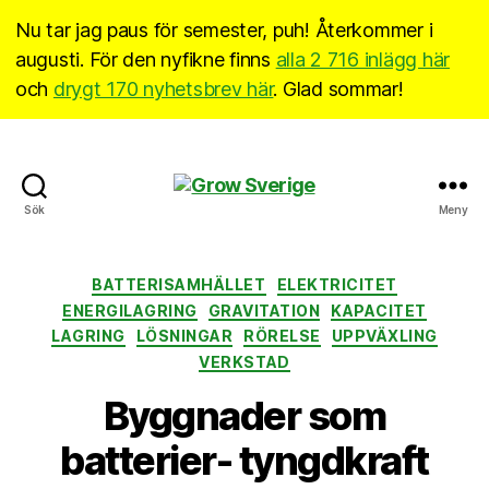
Nu tar jag paus för semester, puh! Återkommer i
augusti. För den nyfikne finns
alla 2 716 inlägg här
och
drygt 170 nyhetsbrev här
. Glad sommar!
Grow
Sök
Meny
Sverige
Kategorier
BATTERISAMHÄLLET
ELEKTRICITET
ENERGILAGRING
GRAVITATION
KAPACITET
LAGRING
LÖSNINGAR
RÖRELSE
UPPVÄXLING
VERKSTAD
Byggnader som
batterier- tyngdkraft