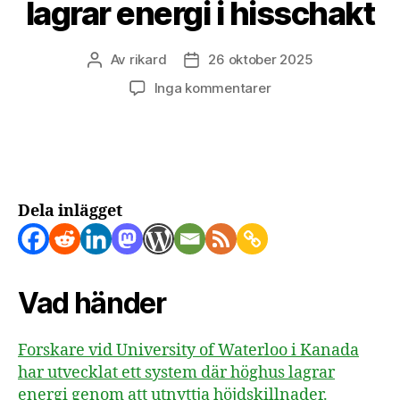
lagrar energi i hisschakt
Av
rikard
26 oktober 2025
Inläggsförfattare
Inläggsdatum
till
Inga kommentarer
Byggnader
som
batterier-
tyngdkraft
lagrar
energi
Dela inlägget
i
hisschakt
Vad händer
Forskare vid University of Waterloo i Kanada
har utvecklat ett system där höghus lagrar
energi genom att utnyttja höjdskillnader.