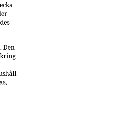
vecka
ler
ades
.
Den
 kring
l
ushåll
as,