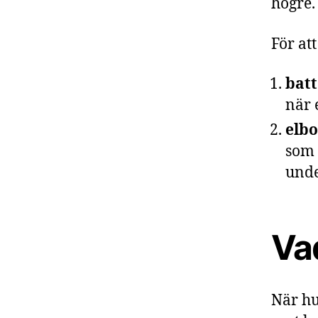
högre.
För at
batt
när e
elbo
som 
unde
Vad
När hu