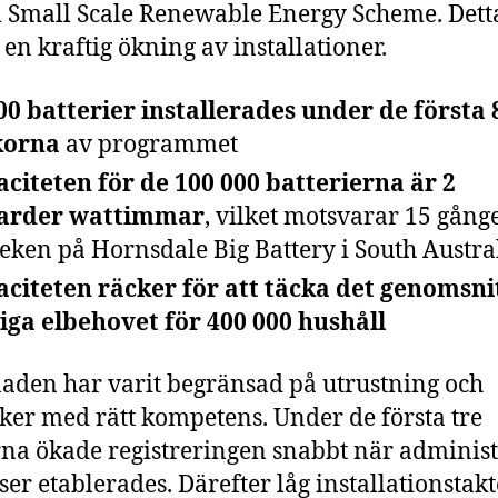
Small Scale Renewable Energy Scheme. Dett
ll en kraftig ökning av installationer.
00 batterier installerades under de första 
korna
av programmet
citeten för de 100 000 batterierna är 2
jarder wattimmar
, vilket motsvarar 15 gång
leken på Hornsdale Big Battery i South Austra
citeten räcker för att täcka det genomsni
iga elbehovet för 400 000 hushåll
den har varit begränsad på utrustning och
iker med rätt kompetens. Under de första tre
na ökade registreringen snabbt när administ
ser etablerades. Därefter låg installationstak