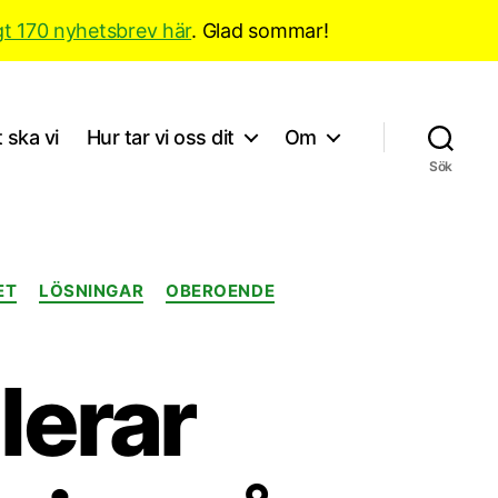
gt 170 nyhetsbrev här
. Glad sommar!
 ska vi
Hur tar vi oss dit
Om
Sök
ET
LÖSNINGAR
OBEROENDE
lerar