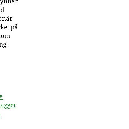
 gynnar
ed
t när
cket på
enom
ng.
e
bigger
e