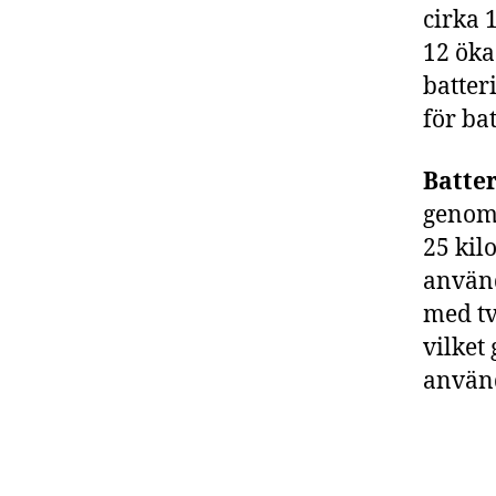
cirka 
12 öka
batter
för bat
Batter
genoms
25 kil
använd
med tv
vilket
använ