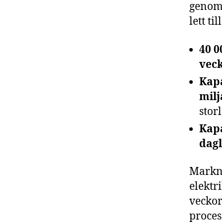
genom 
lett ti
40 0
vec
Kapa
mil
stor
Kapa
dagl
Markna
elektr
veckor
proces