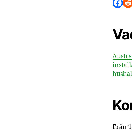
Va
Austra
instal
hushåll
Ko
Från 1 