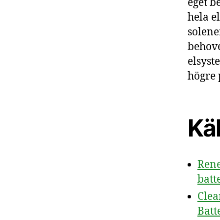
eget b
hela e
solene
behove
elsyst
högre 
Käl
Rene
batt
Clea
Batt