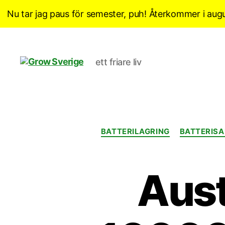
Nu tar jag paus för semester, puh! Återkommer i augu
ett friare liv
Grow
Sverige
BATTERILAGRING
BATTERIS
Aust