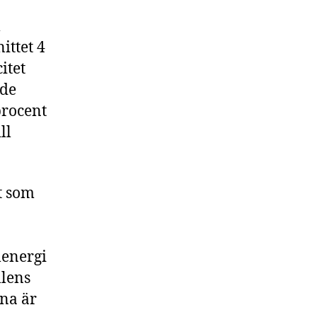
m
ittet 4
itet
ade
procent
ll
t som
lenergi
llens
rna är