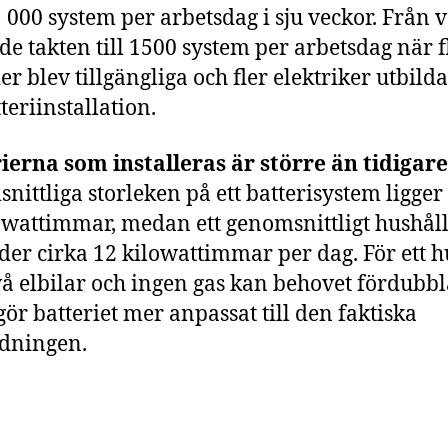
1 000 system per arbetsdag i sju veckor. Från 
de takten till 1500 system per arbetsdag när f
ier blev tillgängliga och fler elektriker utbild
teriinstallation.
ierna som installeras är större än tidigare
nittliga storleken på ett batterisystem ligger
owattimmar, medan ett genomsnittligt hushål
er cirka 12 kilowattimmar per dag. För ett h
å elbilar och ingen gas kan behovet fördubbl
 gör batteriet mer anpassat till den faktiska
dningen.