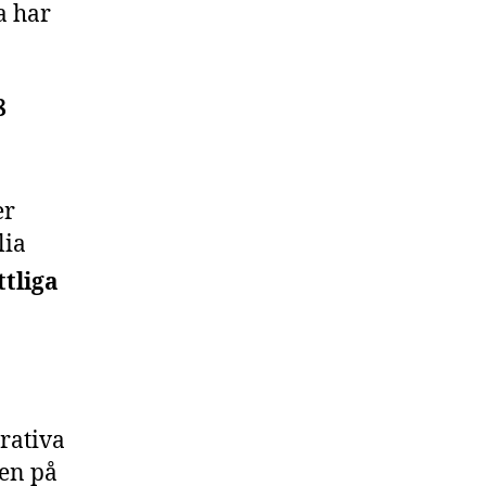
a har
8
er
lia
ttliga
rativa
ten på