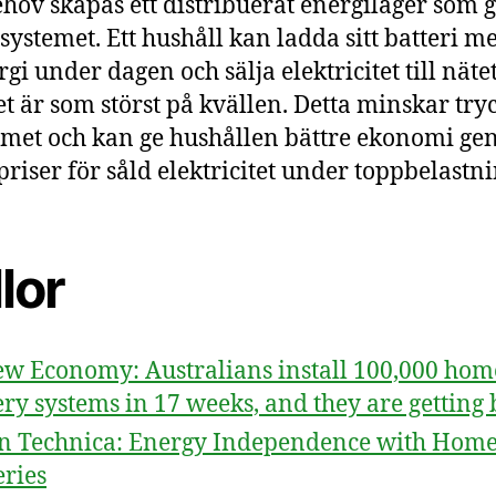
ehov skapas ett distribuerat energilager som
lsystemet. Ett hushåll kan ladda sitt batteri m
rgi under dagen och sälja elektricitet till näte
t är som störst på kvällen. Detta minskar try
emet och kan ge hushållen bättre ekonomi g
priser för såld elektricitet under toppbelastni
lor
w Economy: Australians install 100,000 hom
ery systems in 17 weeks, and they are getting 
n Technica: Energy Independence with Hom
eries