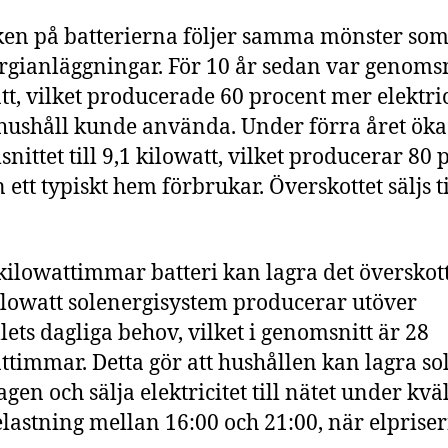
ken på batterierna följer samma mönster so
rgianläggningar. För 10 år sedan var genomsn
tt, vilket producerade 60 procent mer elektric
 hushåll kunde använda. Under förra året ök
nittet till 9,1 kilowatt, vilket producerar 80 
 ett typiskt hem förbrukar. Överskottet säljs ti
 kilowattimmar batteri kan lagra det överskot
kilowatt solenergisystem producerar utöver
lets dagliga behov, vilket i genomsnitt är 28
ttimmar. Detta gör att hushållen kan lagra so
agen och sälja elektricitet till nätet under kvä
lastning mellan 16:00 och 21:00, när elprise