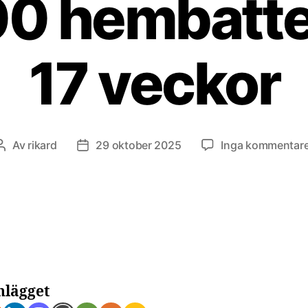
0 hembatter
17 veckor
Av
rikard
29 oktober 2025
Inga kommentare
Inläggsförfattare
Inläggsdatum
nlägget