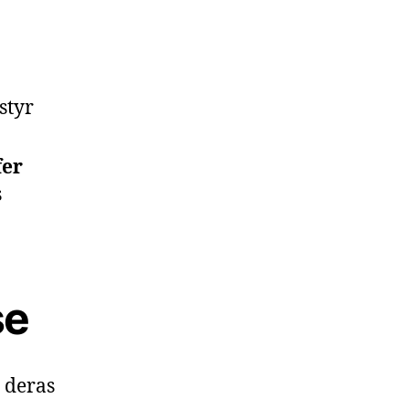
styr
fer
s
se
n deras