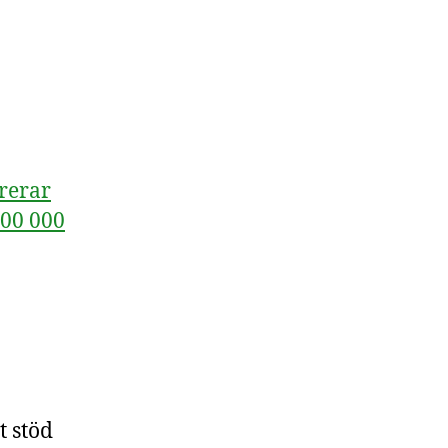
rerar
100 000
t stöd