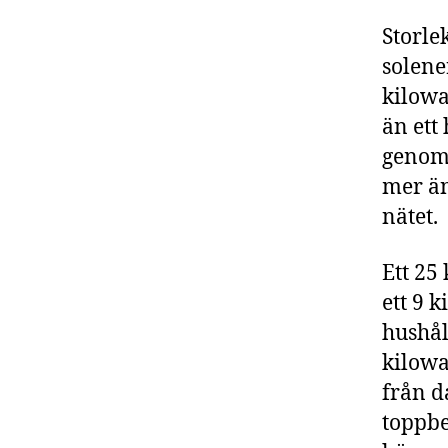
Storle
solene
kilowa
än ett
genoms
mer än
nätet.
Ett 25
ett 9 
hushål
kilowa
från d
toppbe