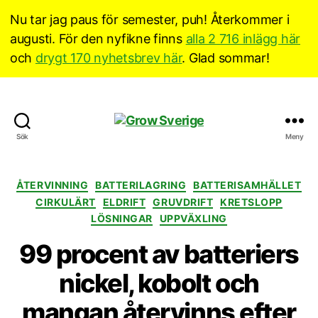
Nu tar jag paus för semester, puh! Återkommer i
augusti. För den nyfikne finns
alla 2 716 inlägg här
och
drygt 170 nyhetsbrev här
. Glad sommar!
Grow
Sök
Meny
Sverige
Kategorier
ÅTERVINNING
BATTERILAGRING
BATTERISAMHÄLLET
CIRKULÄRT
ELDRIFT
GRUVDRIFT
KRETSLOPP
LÖSNINGAR
UPPVÄXLING
99 procent av batteriers
nickel, kobolt och
mangan återvinns efter