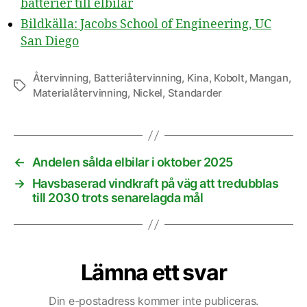
batterier till elbilar
Bildkälla: Jacobs School of Engineering, UC
San Diego
Återvinning
,
Batteriåtervinning
,
Kina
,
Kobolt
,
Mangan
,
Etiketter
Materialåtervinning
,
Nickel
,
Standarder
←
Andelen sålda elbilar i oktober 2025
→
Havsbaserad vindkraft på väg att tredubblas
till 2030 trots senarelagda mål
Lämna ett svar
Din e-postadress kommer inte publiceras.