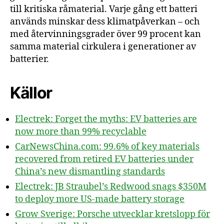
till kritiska råmaterial. Varje gång ett batteri
används minskar dess klimatpåverkan – och
med återvinningsgrader över 99 procent kan
samma material cirkulera i generationer av
batterier.
Källor
Electrek: Forget the myths: EV batteries are
now more than 99% recyclable
CarNewsChina.com: 99.6% of key materials
recovered from retired EV batteries under
China’s new dismantling standards
Electrek: JB Straubel’s Redwood snags $350M
to deploy more US-made battery storage
Grow Sverige: Porsche utvecklar kretslopp för