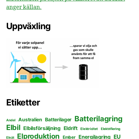
anger källan.
Uppväxling
Etiketter
Batterilagring
Australien
Batterilager
Andel
Elbil
Elbilsförsäljning
Eldrift
Elektricitet
Elektrifiering
Elproduktion
EU
Energilagring
Ember
Elnät