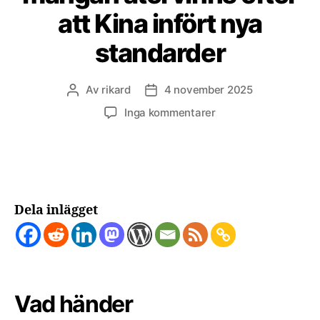
att Kina infört nya
standarder
Av
rikard
4 november 2025
Inläggsförfattare
Inläggsdatum
till
Inga kommentarer
99
procent
av
batteriers
nickel,
kobolt
Dela inlägget
och
mangan
återvinns
efter
att
Vad händer
Kina
infört