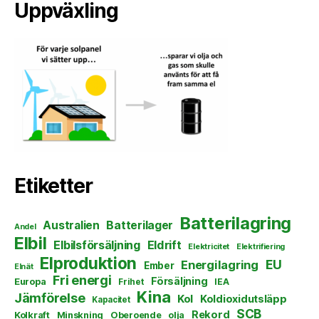
Uppväxling
Etiketter
Batterilagring
Australien
Batterilager
Andel
Elbil
Elbilsförsäljning
Eldrift
Elektricitet
Elektrifiering
Elproduktion
EU
Energilagring
Ember
Elnät
Fri energi
Försäljning
Europa
Frihet
IEA
Kina
Jämförelse
Kol
Koldioxidutsläpp
Kapacitet
SCB
Rekord
Kolkraft
Minskning
Oberoende
olja