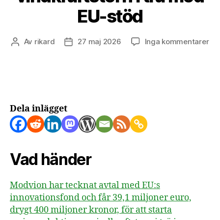
EU-stöd
till
Av
rikard
27 maj 2026
Inga kommentarer
Inläggsförfattare
Inläggsdatum
Mo
bör
ser
vin
i
trä
Dela inlägget
me
EU
st
Vad händer
Modvion har tecknat avtal med EU:s
innovationsfond och får 39,1 miljoner euro,
drygt 400 miljoner kronor, för att starta