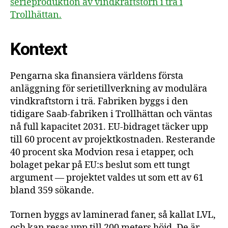
serieproduktion av vindkraftstorn i trä i
Trollhättan.
Kontext
Pengarna ska finansiera världens första
anläggning för serietillverkning av modulära
vindkraftstorn i trä. Fabriken byggs i den
tidigare Saab-fabriken i Trollhättan och väntas
nå full kapacitet 2031. EU-bidraget täcker upp
till 60 procent av projektkostnaden. Resterande
40 procent ska Modvion resa i etapper, och
bolaget pekar på EU:s beslut som ett tungt
argument — projektet valdes ut som ett av 61
bland 359 sökande.
Tornen byggs av laminerad faner, så kallat LVL,
och kan resas upp till 200 meters höjd. De är