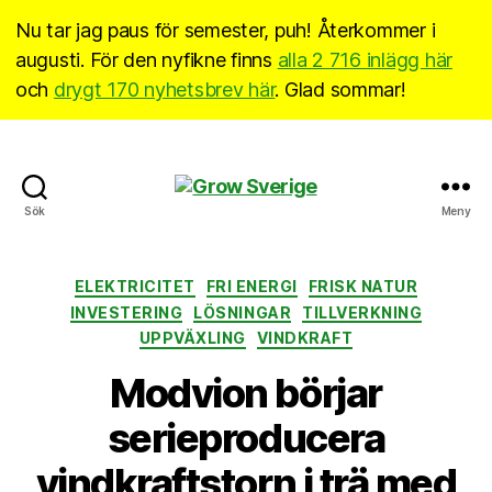
Nu tar jag paus för semester, puh! Återkommer i
augusti. För den nyfikne finns
alla 2 716 inlägg här
och
drygt 170 nyhetsbrev här
. Glad sommar!
Grow
Sök
Meny
Sverige
Kategorier
ELEKTRICITET
FRI ENERGI
FRISK NATUR
INVESTERING
LÖSNINGAR
TILLVERKNING
UPPVÄXLING
VINDKRAFT
Modvion börjar
serieproducera
vindkraftstorn i trä med