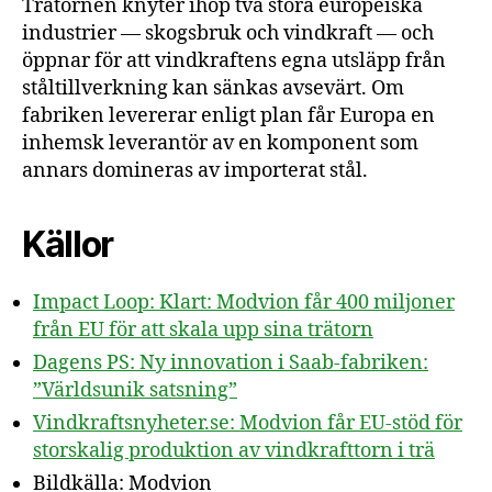
Trätornen knyter ihop två stora europeiska
industrier — skogsbruk och vindkraft — och
öppnar för att vindkraftens egna utsläpp från
ståltillverkning kan sänkas avsevärt. Om
fabriken levererar enligt plan får Europa en
inhemsk leverantör av en komponent som
annars domineras av importerat stål.
Källor
Impact Loop: Klart: Modvion får 400 miljoner
från EU för att skala upp sina trätorn
Dagens PS: Ny innovation i Saab-fabriken:
”Världsunik satsning”
Vindkraftsnyheter.se: Modvion får EU-stöd för
storskalig produktion av vindkrafttorn i trä
Bildkälla: Modvion