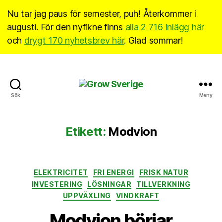
Nu tar jag paus för semester, puh! Återkommer i
augusti. För den nyfikne finns
alla 2 716 inlägg här
och
drygt 170 nyhetsbrev här
. Glad sommar!
Grow
Sök
Meny
Sverige
Etikett:
Modvion
Kategorier
ELEKTRICITET
FRI ENERGI
FRISK NATUR
INVESTERING
LÖSNINGAR
TILLVERKNING
UPPVÄXLING
VINDKRAFT
Modvion börjar