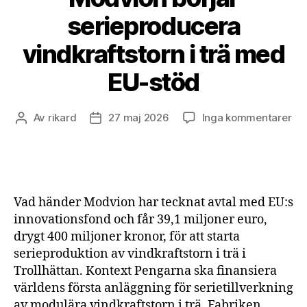
serieproducera
vindkraftstorn i trä med
EU-stöd
till
Av
rikard
27 maj 2026
Inga kommentarer
Inläggsförfattare
Inläggsdatum
Mo
bör
ser
vin
i
Vad händer Modvion har tecknat avtal med EU:s
trä
innovationsfond och får 39,1 miljoner euro,
me
drygt 400 miljoner kronor, för att starta
EU
serieproduktion av vindkraftstorn i trä i
st
Trollhättan. Kontext Pengarna ska finansiera
världens första anläggning för serietillverkning
av modulära vindkraftstorn i trä. Fabriken