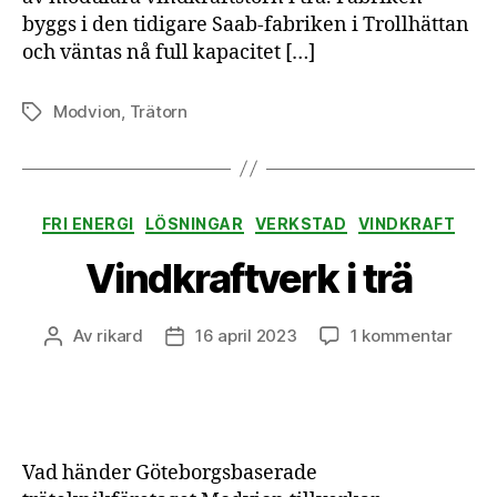
byggs i den tidigare Saab-fabriken i Trollhättan
och väntas nå full kapacitet […]
Modvion
,
Trätorn
Etiketter
Kategorier
FRI ENERGI
LÖSNINGAR
VERKSTAD
VINDKRAFT
Vindkraftverk i trä
till
Av
rikard
16 april 2023
1 kommentar
Inläggsförfattare
Inläggsdatum
Vindk
i
trä
Vad händer Göteborgsbaserade