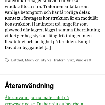
träteknikföretaget Modvion tillverkar
vindkrafttorn i trä. Trätornen är lättare än
vanliga betongtorn och har få rörliga delar.
Kontext Företagets konstruktion är en modulär
konstruktion i laminerat trä, ungefär som
plywood där lagren läggs i samma fiberriktning
vilket ger hög styrka i längdriktningen men
flexibilitet och böjlighet på bredden. Enligt
David är byggandet […]
Lätthet
,
Modvion
,
styrka
,
Trätorn
,
Vikt
,
Vindkraft
Etiketter
Återanvändning
Återanvänd gärna materialet på
growsverige.se. Du har rätt att bearbeta