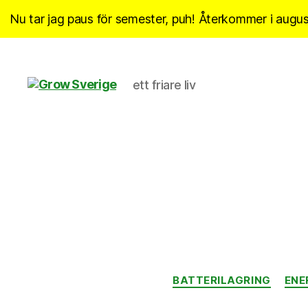
Nu tar jag paus för semester, puh! Återkommer i august
ett friare liv
Grow
Sverige
BATTERILAGRING
ENE