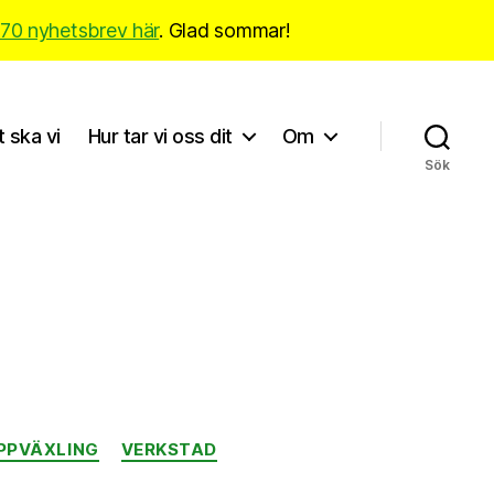
170 nyhetsbrev här
. Glad sommar!
t ska vi
Hur tar vi oss dit
Om
Sök
PPVÄXLING
VERKSTAD