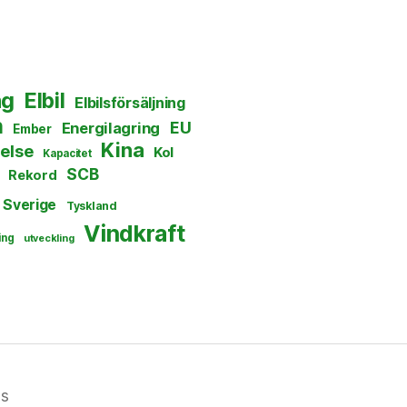
ng
Elbil
Elbilsförsäljning
n
EU
Energilagring
Ember
Kina
else
Kol
Kapacitet
SCB
Rekord
Sverige
Tyskland
Vindkraft
ing
utveckling
ss