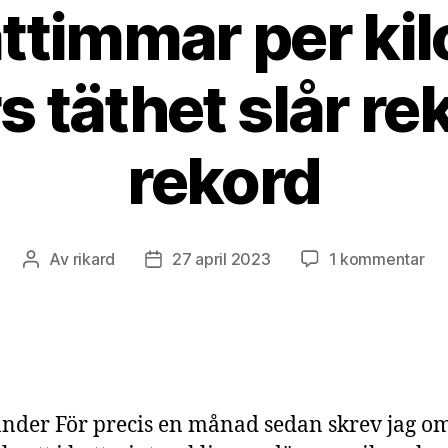
ttimmar per kil
s täthet slår re
rekord
till
Av
rikard
27 april 2023
1 kommentar
Inläggsförfattare
Inläggsdatum
70
wa
pe
kil
–
bat
nder För precis en månad sedan skrev jag om
tät