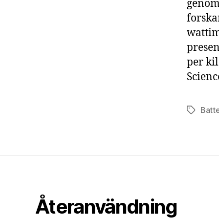
genomb
forska
wattim
presen
per ki
Scienc
Batte
Etiketter
Återanvändning