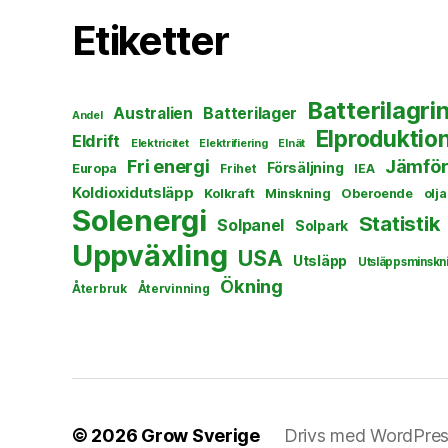
Etiketter
Batterilagri
Australien
Batterilager
Andel
Elproduktio
Eldrift
Elektricitet
Elektrifiering
Elnät
Fri energi
Jämför
Försäljning
Europa
Frihet
IEA
Koldioxidutsläpp
Kolkraft
Minskning
Oberoende
olja
Solenergi
Statistik
Solpanel
Solpark
Uppväxling
USA
Utsläpp
Utsläppsminskn
Ökning
Återbruk
Återvinning
© 2026
Grow Sverige
Drivs med WordPre