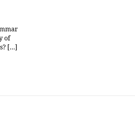
r
kord
er
kord
timmar
y of
s? […]