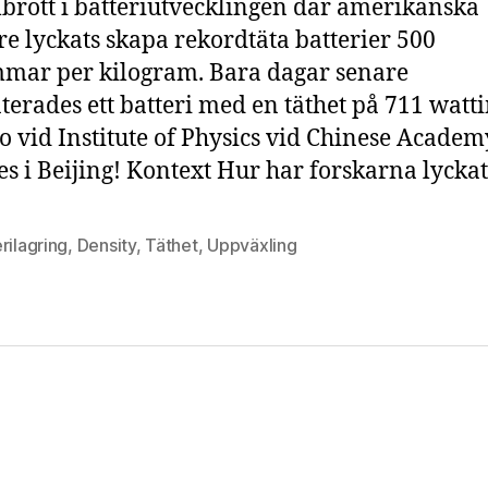
slå
rott i batteriutvecklingen där amerikanska
re
re lyckats skapa rekordtäta batterier 500
eft
mar per kilogram. Bara dagar senare
re
terades ett batteri med en täthet på 711 wat
lo vid Institute of Physics vid Chinese Academ
es i Beijing! Kontext Hur har forskarna lyckat
rilagring
,
Density
,
Täthet
,
Uppväxling