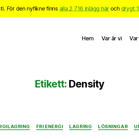
i. För den nyfikne finns
alla 2 716 inlägg här
och
drygt 
Hem
Var är vi
Var
Etikett:
Density
Kategorier
RGILAGRING
FRI ENERGI
LAGRING
LÖSNINGAR
U