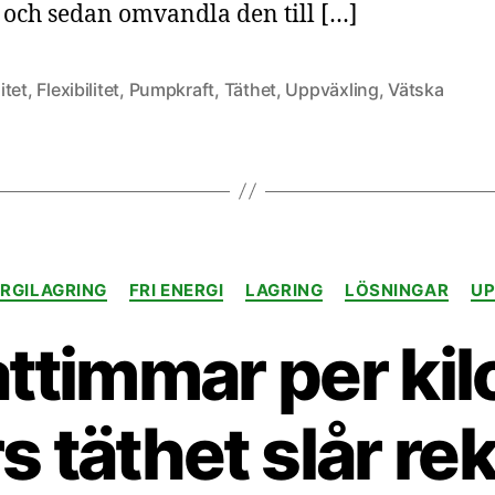
 och sedan omvandla den till […]
itet
,
Flexibilitet
,
Pumpkraft
,
Täthet
,
Uppväxling
,
Vätska
Kategorier
RGILAGRING
FRI ENERGI
LAGRING
LÖSNINGAR
UP
ttimmar per kil
s täthet slår re