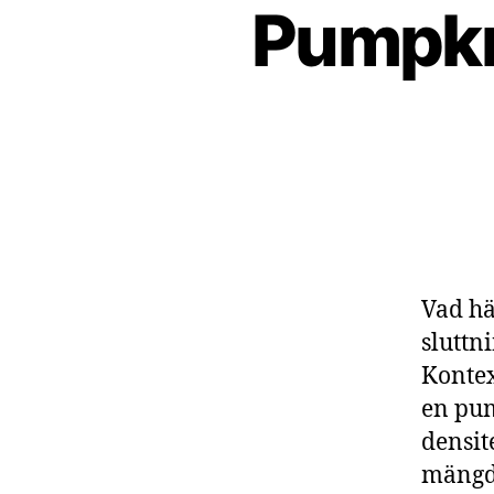
Pumpkra
Vad hä
sluttn
Kontex
en pum
densit
mängd 