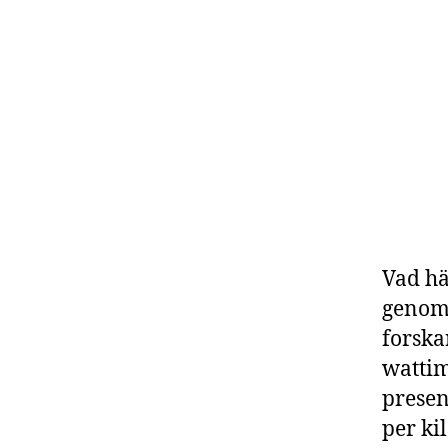
Vad hä
genomb
forska
wattim
presen
per ki