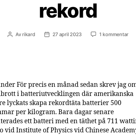
rekord
till
Av
rikard
27 april 2023
1 kommentar
Inläggsförfattare
Inläggsdatum
70
wa
per
kil
–
bat
nder För precis en månad sedan skrev jag om
tät
slå
rott i batteriutvecklingen där amerikanska
rek
re lyckats skapa rekordtäta batterier 500
eft
mar per kilogram. Bara dagar senare
rek
terades ett batteri med en täthet på 711 wat
lo vid Institute of Physics vid Chinese Academ