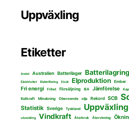
Uppväxling
Etiketter
Batterilagrin
Australien
Batterilager
Andel
Elproduktion
Ember
Elektricitet
Elektrifiering
Elnät
Fri energi
Jämförelse
Försäljning
Frihet
IEA
Kap
S
SCB
Rekord
Kolkraft
Minskning
Oberoende
olja
Uppväxling
Statistik
Sverige
Tyskland
Vindkraft
Öknin
Återbruk
Återvinning
utveckling