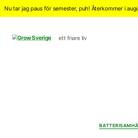
Nu tar jag paus för semester, puh! Återkommer i augu
ett friare liv
Grow
Sverige
BATTERISAMHÄ