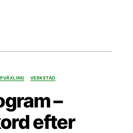
PVÄXLING
VERKSTAD
ogram –
kord efter