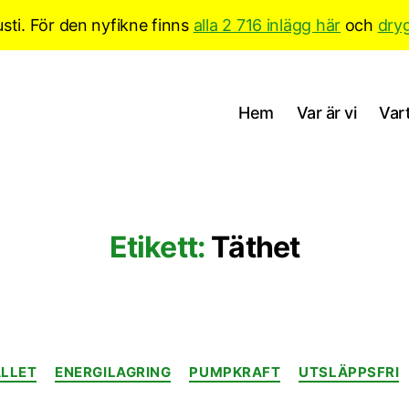
sti. För den nyfikne finns
alla 2 716 inlägg här
och
dry
Hem
Var är vi
Vart
Etikett:
Täthet
Kategorier
LLET
ENERGILAGRING
PUMPKRAFT
UTSLÄPPSFRI