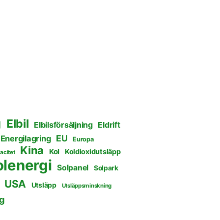
g
Elbil
Elbilsförsäljning
Eldrift
EU
Energilagring
Europa
Kina
Kol
Koldioxidutsläpp
acitet
olenergi
Solpanel
Solpark
USA
Utsläpp
Utsläppsminskning
g