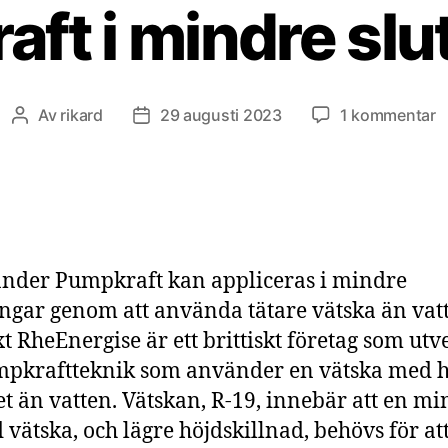
ft i mindre slu
til
Av
rikard
29 augusti 2023
1 kommentar
Inläggsförfattare
Inläggsdatum
P
i
m
s
nder Pumpkraft kan appliceras i mindre
ingar genom att använda tätare vätska än vat
t RheEnergise är ett brittiskt företag som utv
pkraftteknik som använder en vätska med 
et än vatten. Vätskan, R-19, innebär att en m
vätska, och lägre höjdskillnad, behövs för att