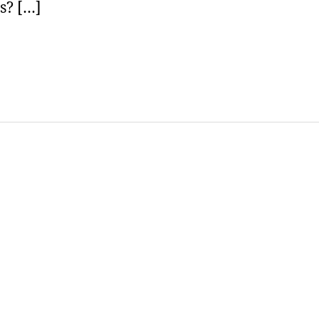
s? […]