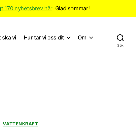
gt 170 nyhetsbrev här
. Glad sommar!
 ska vi
Hur tar vi oss dit
Om
Sök
VATTENKRAFT