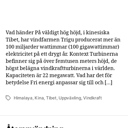
Vin
i
Tib
har
gen
Vad händer På väldigt hög höjd, i kinesiska
10
Tibet, har vindfarmen Trigu producerat mer än
mil
100 miljarder wattimmar (100 gigawattimmar)
kil
elektricitet på ett drygt år. Kontext Turbinerna
på
ett
befinner sig på över femtusen meters höjd, de
år
högst belägna vindkraftturbinerna i världen.
Kapaciteten är 22 megawatt. Vad har det för
betydelse Fri energi anpassar sig till och […]
Himalaya
,
Kina
,
Tibet
,
Uppväxling
,
Vindkraft
Etiketter