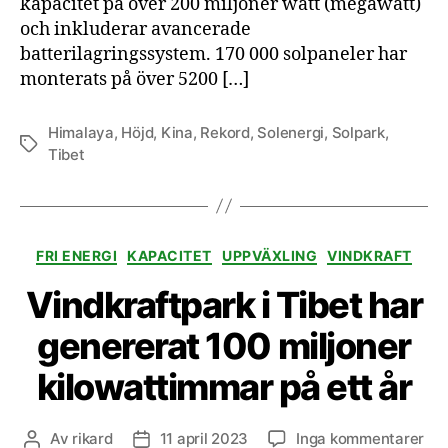
kapacitet på över 200 miljoner watt (megawatt)
i
och inkluderar avancerade
Tibet
batterilagringssystem. 170 000 solpaneler har
monterats på över 5200 […]
Himalaya
,
Höjd
,
Kina
,
Rekord
,
Solenergi
,
Solpark
,
Etiketter
Tibet
Kategorier
FRI ENERGI
KAPACITET
UPPVÄXLING
VINDKRAFT
Vindkraftpark i Tibet har
genererat 100 miljoner
kilowattimmar på ett år
till
Av
rikard
11 april 2023
Inga kommentarer
Inläggsförfattare
Inläggsdatum