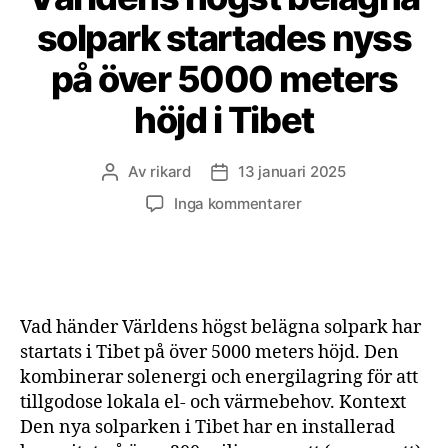
solpark startades nyss
på över 5000 meters
höjd i Tibet
Av
rikard
13 januari 2025
Inläggsförfattare
Inläggsdatum
till
Inga kommentarer
Världens
högst
belägna
solpark
startades
Vad händer Världens högst belägna solpark har
nyss
startats i Tibet på över 5000 meters höjd. Den
på
kombinerar solenergi och energilagring för att
över
tillgodose lokala el- och värmebehov. Kontext
5000
meters
Den nya solparken i Tibet har en installerad
höjd