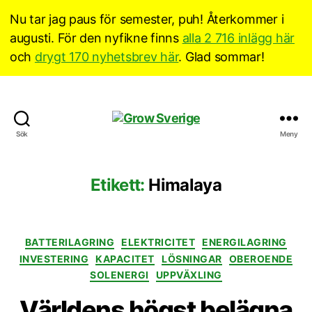
Nu tar jag paus för semester, puh! Återkommer i
augusti. För den nyfikne finns
alla 2 716 inlägg här
och
drygt 170 nyhetsbrev här
. Glad sommar!
Grow
Sök
Meny
Sverige
Etikett:
Himalaya
Kategorier
BATTERILAGRING
ELEKTRICITET
ENERGILAGRING
INVESTERING
KAPACITET
LÖSNINGAR
OBEROENDE
SOLENERGI
UPPVÄXLING
Världens högst belägna