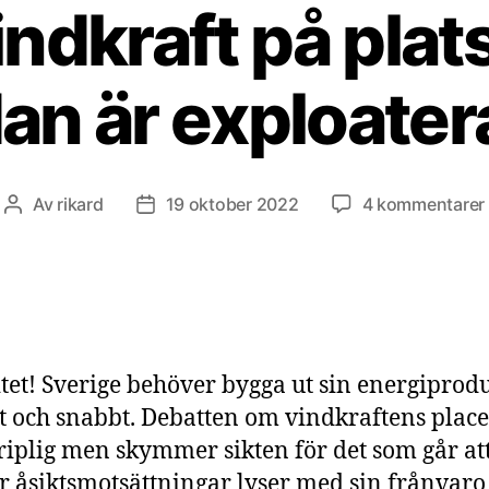
ndkraft på pla
an är exploate
t
Av
rikard
19 oktober 2022
4 kommentarer
Inläggsförfattare
Inläggsdatum
tet! Sverige behöver bygga ut sin energiprod
 och snabbt. Debatten om vindkraftens plac
riplig men skymmer sikten för det som går at
r åsiktsmotsättningar lyser med sin frånvaro