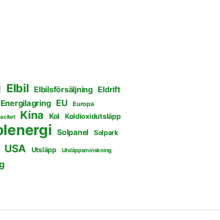
g
Elbil
Elbilsförsäljning
Eldrift
EU
Energilagring
Europa
Kina
Kol
Koldioxidutsläpp
acitet
olenergi
Solpanel
Solpark
USA
Utsläpp
Utsläppsminskning
g