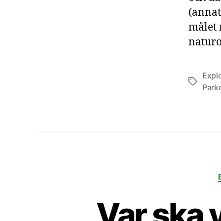
(annat
målet 
naturo
Expl
Etiketter
Park
Var ska v