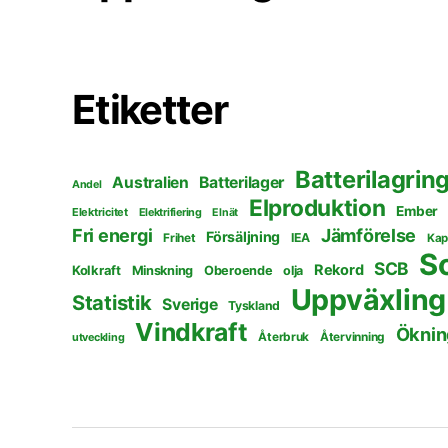
Etiketter
Batterilagrin
Australien
Batterilager
Andel
Elproduktion
Ember
Elektricitet
Elektrifiering
Elnät
Fri energi
Jämförelse
Försäljning
Frihet
IEA
Kap
S
SCB
Rekord
Kolkraft
Minskning
Oberoende
olja
Uppväxling
Statistik
Sverige
Tyskland
Vindkraft
Öknin
Återbruk
Återvinning
utveckling