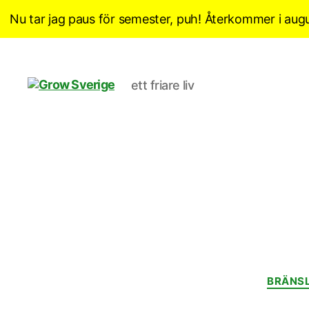
Nu tar jag paus för semester, puh! Återkommer i augu
ett friare liv
Grow
Sverige
BRÄNSL