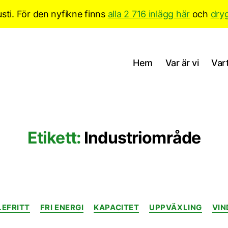
sti. För den nyfikne finns
alla 2 716 inlägg här
och
dry
Hem
Var är vi
Vart
Etikett:
Industriområde
Kategorier
EFRITT
FRI ENERGI
KAPACITET
UPPVÄXLING
VIN