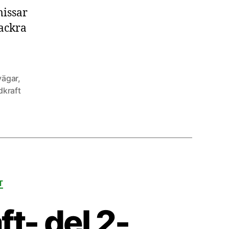
missar
vackra
vägar
,
dkraft
T
ft- del 2-