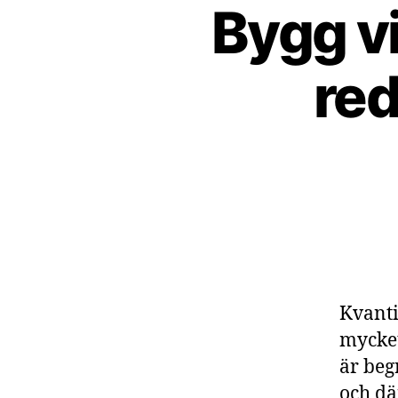
Bygg vi
red
Kvanti
mycket
är beg
och dä