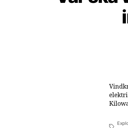
Vindkr
elektr
Kilowa
Expl
Etiketter