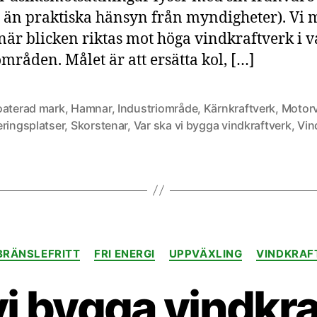
 än praktiska hänsyn från myndigheter). Vi 
när blicken riktas mot höga vindkraftverk i 
mråden. Målet är att ersätta kol, […]
oaterad mark
,
Hamnar
,
Industriområde
,
Kärnkraftverk
,
Motor
eringsplatser
,
Skorstenar
,
Var ska vi bygga vindkraftverk
,
Vin
Kategorier
BRÄNSLEFRITT
FRI ENERGI
UPPVÄXLING
VINDKRAF
i bygga vindkra