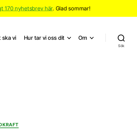
gt 170 nyhetsbrev här
. Glad sommar!
 ska vi
Hur tar vi oss dit
Om
Sök
DKRAFT