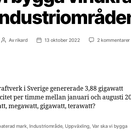
industriområde
t
Av
rikard
13 oktober 2022
2 kommentarer
Inläggsförfattare
Inläggsdatum
aftverk i Sverige genererade 3,88 gigawatt
icitet per timme mellan januari och augusti 2
tt, megawatt, gigawatt, terawatt?
oaterad mark
,
Industriområde
,
Uppväxling
,
Var ska vi bygga