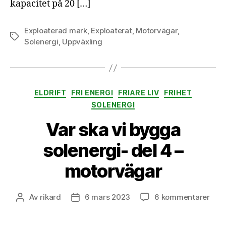
kapacitet på 20 […]
Exploaterad mark
,
Exploaterat
,
Motorvägar
,
Etiketter
Solenergi
,
Uppväxling
Kategorier
ELDRIFT
FRI ENERGI
FRIARE LIV
FRIHET
SOLENERGI
Var ska vi bygga
solenergi- del 4 –
motorvägar
till
Av
rikard
6 mars 2023
6 kommentarer
Inläggsförfattare
Inläggsdatum
Var
ska