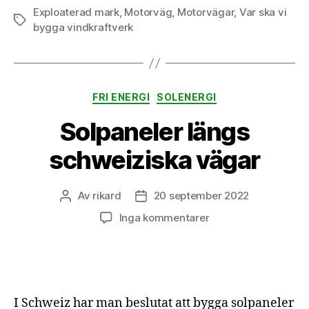
Exploaterad mark
,
Motorväg
,
Motorvägar
,
Var ska vi
Etiketter
bygga vindkraftverk
Kategorier
FRI ENERGI
SOLENERGI
Solpaneler längs
schweiziska vägar
Av
rikard
20 september 2022
Inläggsförfattare
Inläggsdatum
till
Inga kommentarer
Solpaneler
längs
schweiziska
vägar
I Schweiz har man beslutat att bygga solpaneler