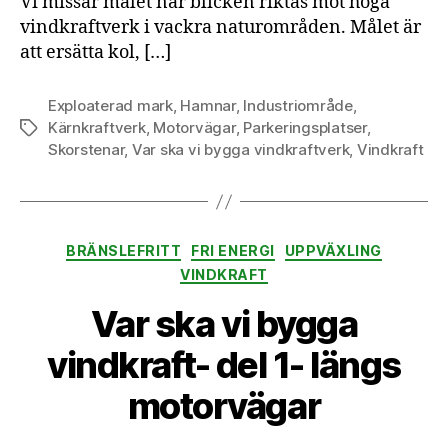
Vi missar målet när blicken riktas mot höga
vindkraftverk i vackra naturområden. Målet är
att ersätta kol, […]
Exploaterad mark
,
Hamnar
,
Industriområde
,
Kärnkraftverk
,
Motorvägar
,
Parkeringsplatser
,
Etiketter
Skorstenar
,
Var ska vi bygga vindkraftverk
,
Vindkraft
Kategorier
BRÄNSLEFRITT
FRI ENERGI
UPPVÄXLING
VINDKRAFT
Var ska vi bygga
vindkraft- del 1- längs
motorvägar