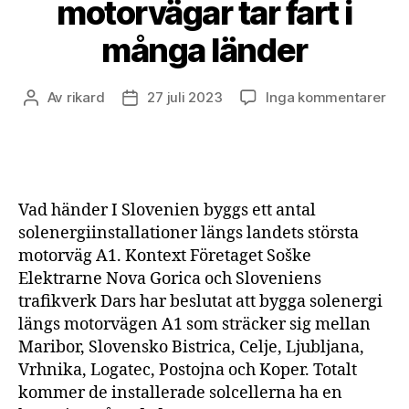
motorvägar tar fart i
många länder
till
Av
rikard
27 juli 2023
Inga kommentarer
Inläggsförfattare
Inläggsdatum
Sol
län
mot
tar
fart
Vad händer I Slovenien byggs ett antal
i
solenergiinstallationer längs landets största
må
motorväg A1. Kontext Företaget Soške
län
Elektrarne Nova Gorica och Sloveniens
trafikverk Dars har beslutat att bygga solenergi
längs motorvägen A1 som sträcker sig mellan
Maribor, Slovensko Bistrica, Celje, Ljubljana,
Vrhnika, Logatec, Postojna och Koper. Totalt
kommer de installerade solcellerna ha en