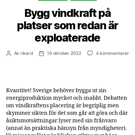
Bygg vindkraft på
platser som redan är
exploaterade
till
Av
rikard
19 oktober 2022
4 kommentarer
Inläggsförfattare
Inläggsdatum
By
vin
på
pla
so
Kvantitet! Sverige behöver bygga ut sin
re
energiproduktion mycket och snabbt. Debatten
är
om vindkraftens placering är begriplig men
ex
skymmer sikten för det som går att göra och där
åsiktsmotsättningar lyser med sin frånvaro
(annat än praktiska hänsyn från myndigheter).