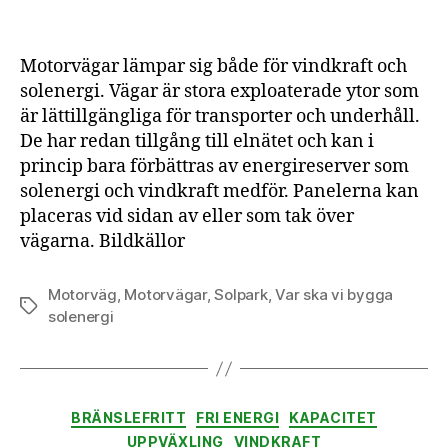
vi
byg
sole
Motorvägar lämpar sig både för vindkraft och
del
solenergi. Vägar är stora exploaterade ytor som
4
är lättillgängliga för transporter och underhåll.
–
De har redan tillgång till elnätet och kan i
mot
princip bara förbättras av energireserver som
solenergi och vindkraft medför. Panelerna kan
placeras vid sidan av eller som tak över
vägarna. Bildkällor
Motorväg
,
Motorvägar
,
Solpark
,
Var ska vi bygga
Etiketter
solenergi
Kategorier
BRÄNSLEFRITT
FRI ENERGI
KAPACITET
UPPVÄXLING
VINDKRAFT