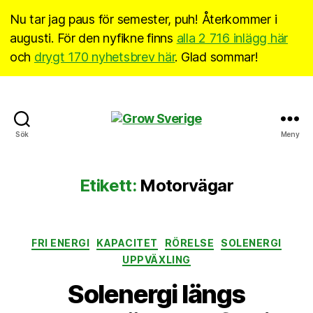
Nu tar jag paus för semester, puh! Återkommer i
augusti. För den nyfikne finns
alla 2 716 inlägg här
och
drygt 170 nyhetsbrev här
. Glad sommar!
Grow
Sök
Meny
Sverige
Etikett:
Motorvägar
Kategorier
FRI ENERGI
KAPACITET
RÖRELSE
SOLENERGI
UPPVÄXLING
Solenergi längs