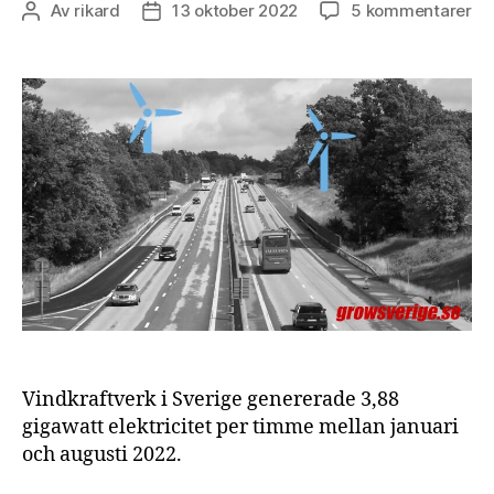
till
Av
rikard
13 oktober 2022
5 kommentarer
Inläggsförfattare
Inläggsdatum
Va
sk
vi
by
vi
de
1-
lä
mo
Vindkraftverk i Sverige genererade 3,88
gigawatt elektricitet per timme mellan januari
och augusti 2022.