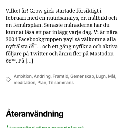
nytt
år
Vilket år! Grow gick startade försiktigt i
2023
februari med en nutidsanalys, en målbild och
🍾
en femårsplan. Senaste månaderna har du
🎇
kunnat läsa ett par inlägg varje dag. Vi är nära
300 i Facebookgruppen yay! så välkomna alla
nyfrälsta ðŸ˜… och ett gäng nyfikna och aktiva
följare på Twitter och ännu fler på Mastodon
ðŸ™‚ På […]
Ambition
,
Andning
,
Framtid
,
Gemenskap
,
Lugn
,
Mål
,
Etiketter
meditation
,
Plan
,
Tillsammans
Återanvändning