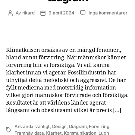
till
Av
rikard
9 april 2024
Inga kommentarer
Inläggsförfattare
Inläggsdatum
Anv
dia
Klimatkrisen orsakas av en mängd fenomen,
bland annat förvirring. När människor känner
förvirring blir vi försiktiga. Vi vill känna
klarhet innan vi agerar. Fossilindustrin har
utnyttjat detta metodiskt och aggressivt. De har
fyllt medierna med motstridig information
vilket gjort människor förvirrade och försiktiga.
Resultatet är att världens länder agerat
långsamt och obeslutsamt vilket är precis […]
Användarvänligt
,
Design
,
Diagram
,
Förvirring
,
Etiketter
Framhäv data
,
Klarhet
,
Kommunikation
,
Lugn