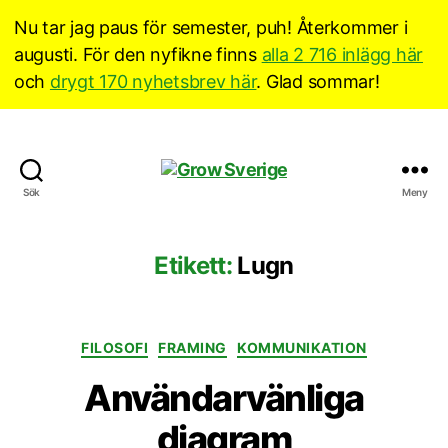
Nu tar jag paus för semester, puh! Återkommer i
augusti. För den nyfikne finns
alla 2 716 inlägg här
och
drygt 170 nyhetsbrev här
. Glad sommar!
Grow
Sök
Meny
Sverige
Etikett:
Lugn
Kategorier
FILOSOFI
FRAMING
KOMMUNIKATION
Användarvänliga
diagram