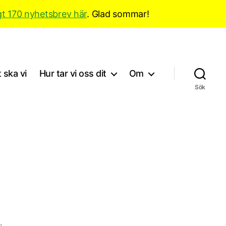
gt 170 nyhetsbrev här
. Glad sommar!
 ska vi
Hur tar vi oss dit
Om
Sök