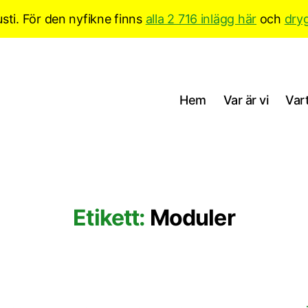
sti. För den nyfikne finns
alla 2 716 inlägg här
och
dry
Hem
Var är vi
Vart
Etikett:
Moduler
Kategorier