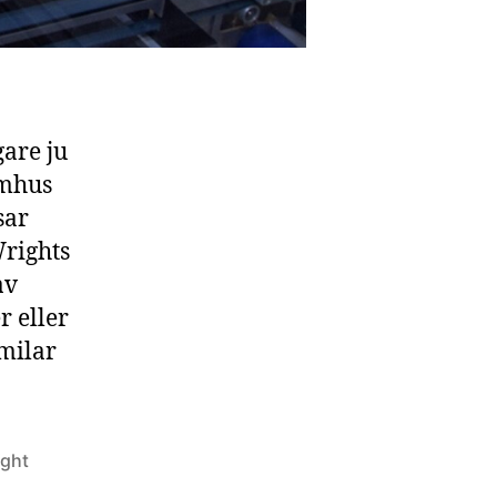
gare ju
omhus
sar
Wrights
av
r eller
imilar
ight