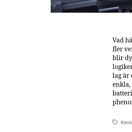
Vad hä
fler v
blir d
logike
lag är
enkla,
batter
pheno
Kons
Etiketter