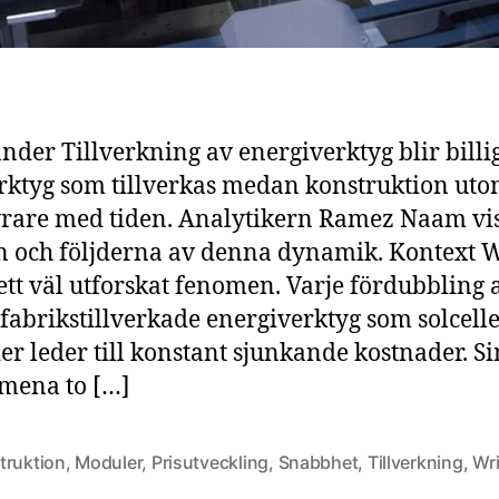
nder Tillverkning av energiverktyg blir billi
erktyg som tillverkas medan konstruktion ut
yrare med tiden. Analytikern Ramez Naam vi
n och följderna av denna dynamik. Kontext 
 ett väl utforskat fenomen. Varje fördubbling 
 fabrikstillverkade energiverktyg som solcelle
ier leder till konstant sjunkande kostnader. S
mena to […]
truktion
,
Moduler
,
Prisutveckling
,
Snabbhet
,
Tillverkning
,
Wr