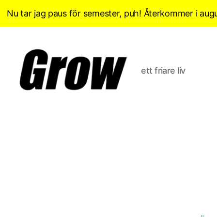
Nu tar jag paus för semester, puh! Återkommer i augu
ett friare liv
Grow
Sverige