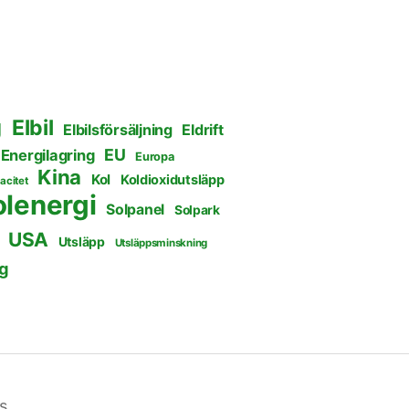
g
Elbil
Elbilsförsäljning
Eldrift
EU
Energilagring
Europa
Kina
Kol
Koldioxidutsläpp
acitet
olenergi
Solpanel
Solpark
USA
Utsläpp
Utsläppsminskning
g
s