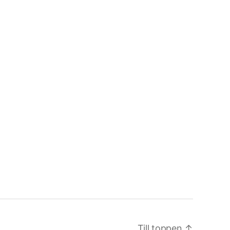
Till toppen
↑