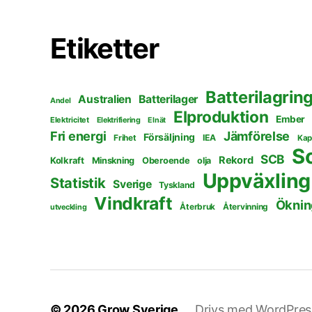
Etiketter
Batterilagrin
Australien
Batterilager
Andel
Elproduktion
Ember
Elektricitet
Elektrifiering
Elnät
Fri energi
Jämförelse
Försäljning
Frihet
IEA
Kap
S
SCB
Rekord
Kolkraft
Minskning
Oberoende
olja
Uppväxling
Statistik
Sverige
Tyskland
Vindkraft
Öknin
Återbruk
Återvinning
utveckling
© 2026
Grow Sverige
Drivs med WordPres