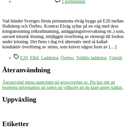
1 kommentar
Sverige
först
i
världen
Vad händer Sveriges första permanenta elväg byggs på E20 mellan
med
Hallsberg och Örebro. Kontext Elväg syftar på en väg med dess
permanent
kringutrustning (elkraftmatning, anläggningsövervakning etc.) som,
elväg
oavsett teknisk lösning, möjliggör överföring av elenergi till fordon
under körning. Det finns i dag två alternativ med så kallad
konduktiv överföring av ström, som kräver någon form av […]
Etiketter
E20
,
Elbil
,
Laddning
,
Örebro
,
Trådlös laddning
,
Vägnät
Återanvändning
Återanvänd gärna materialet på growsverige.se. Du har rätt att
bearbeta information på sajten på villkoret att du klart anger källan.
Uppväxling
Etiketter