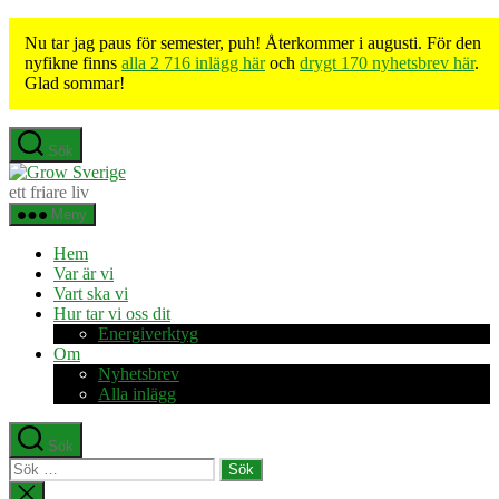
Nu tar jag paus för semester, puh! Återkommer i augusti. För den
nyfikne finns
alla 2 716 inlägg här
och
drygt 170 nyhetsbrev här
.
Glad sommar!
Hoppa
Sök
till
Grow
innehåll
Sverige
ett friare liv
Meny
Hem
Var är vi
Vart ska vi
Hur tar vi oss dit
Energiverktyg
Om
Nyhetsbrev
Alla inlägg
Sök
Sök
efter:
Stäng