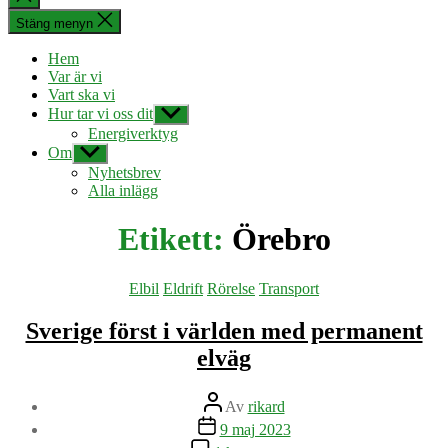
sökningen
Stäng menyn
Hem
Var är vi
Vart ska vi
Hur tar vi oss dit
Visa
undermeny
Energiverktyg
Om
Visa
undermeny
Nyhetsbrev
Alla inlägg
Etikett:
Örebro
Kategorier
Elbil
Eldrift
Rörelse
Transport
Sverige först i världen med permanent
elväg
Inläggsförfattare
Av
rikard
Inläggsdatum
9 maj 2023
till