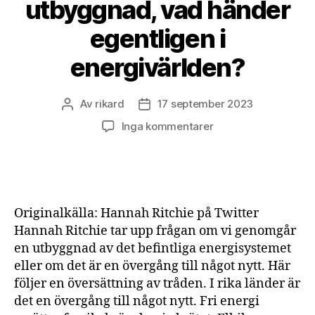
utbyggnad, vad händer
egentligen i
energivärlden?
Av
rikard
17 september 2023
Inläggsförfattare
Inläggsdatum
till
Inga kommentarer
Övergång
eller
utbyggnad,
vad
händer
Originalkälla: Hannah Ritchie på Twitter
egentligen
Hannah Ritchie tar upp frågan om vi genomgår
i
en utbyggnad av det befintliga energisystemet
energivärlden?
eller om det är en övergång till något nytt. Här
följer en översättning av tråden. I rika länder är
det en övergång till något nytt. Fri energi