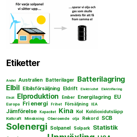
Etiketter
Batterilagring
Australien
Batterilager
Andel
Elbil
Elbilsförsäljning
Eldrift
Elektricitet
Elektrifiering
Elproduktion
EU
Energilagring
Ember
Elnät
Fri energi
Försäljning
Europa
Frihet
IEA
Kina
Jämförelse
Kol
Koldioxidutsläpp
Kapacitet
SCB
Rekord
Kolkraft
Minskning
Oberoende
olja
Solenergi
Statistik
Solpanel
Solpark