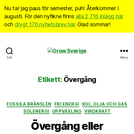
Nu tar jag paus för semester, puh! Återkommer i
augusti. För den nyfikne finns
alla 2 716 inlägg här
och
drygt 170 nyhetsbrev här
. Glad sommar!
Grow
Sök
Meny
Sverige
Etikett:
Övergång
Kategorier
FOSSILA BRÄNSLEN
FRI ENERGI
KOL, OLJA OCH GAS
SOLENERGI
UPPVÄXLING
VINDKRAFT
Övergång eller