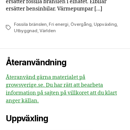
ersätter fossila bränslen i elnätet. Elbilar
ersätter bensinbilar. Värmepumpar […]
Fossila bränslen
,
Fri energi
,
Övergång
,
Uppväxling
,
Etiketter
Utbyggnad
,
Världen
Återanvändning
Återanvänd gärna materialet på
growsverige.se. Du har rätt att bearbeta
information på sajten på villkoret att du klart
anger källan.
Uppväxling