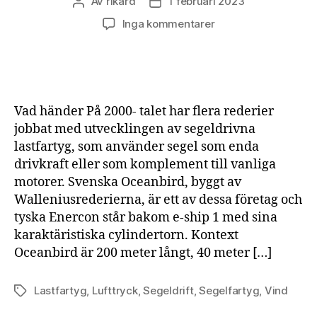
Av
rikard
1 februari 2023
Inläggsförfattare
Inläggsdatum
till
Inga kommentarer
Segeldrivna
lastfartyg
Vad händer På 2000- talet har flera rederier
jobbat med utvecklingen av segeldrivna
lastfartyg, som använder segel som enda
drivkraft eller som komplement till vanliga
motorer. Svenska Oceanbird, byggt av
Walleniusrederierna, är ett av dessa företag och
tyska Enercon står bakom e-ship 1 med sina
karaktäristiska cylindertorn. Kontext
Oceanbird är 200 meter långt, 40 meter […]
Lastfartyg
,
Lufttryck
,
Segeldrift
,
Segelfartyg
,
Vind
Etiketter