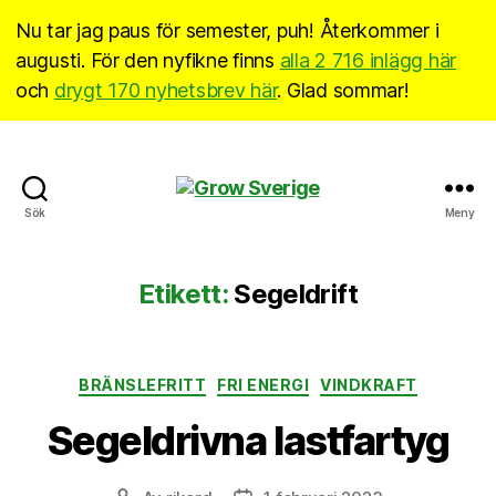
Nu tar jag paus för semester, puh! Återkommer i
augusti. För den nyfikne finns
alla 2 716 inlägg här
och
drygt 170 nyhetsbrev här
. Glad sommar!
Grow
Sök
Meny
Sverige
Etikett:
Segeldrift
Kategorier
BRÄNSLEFRITT
FRI ENERGI
VINDKRAFT
Segeldrivna lastfartyg