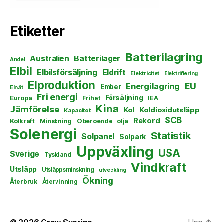
Etiketter
Batterilagring
Australien
Batterilager
Andel
Elbil
Elbilsförsäljning
Eldrift
Elektricitet
Elektrifiering
Elproduktion
EU
Energilagring
Ember
Elnät
Fri energi
Försäljning
Europa
Frihet
IEA
Kina
Jämförelse
Kol
Koldioxidutsläpp
Kapacitet
SCB
Rekord
Kolkraft
Minskning
Oberoende
olja
Solenergi
Statistik
Solpanel
Solpark
Uppväxling
USA
Sverige
Tyskland
Vindkraft
Utsläpp
Utsläppsminskning
utveckling
Ökning
Återbruk
Återvinning
© 2026
Grow Sverige
Upp
↑