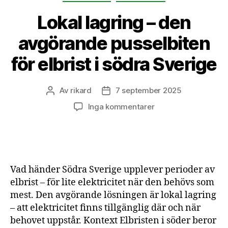
Lokal lagring – den
avgörande pusselbiten
för elbrist i södra Sverige
Av
rikard
7 september 2025
Inläggsförfattare
Inläggsdatum
till
Inga kommentarer
Lokal
lagring
–
den
avgörande
Vad händer Södra Sverige upplever perioder av
pusselbiten
elbrist – för lite elektricitet när den behövs som
för
mest. Den avgörande lösningen är lokal lagring
elbrist
– att elektricitet finns tillgänglig där och när
i
södra
behovet uppstår. Kontext Elbristen i söder beror