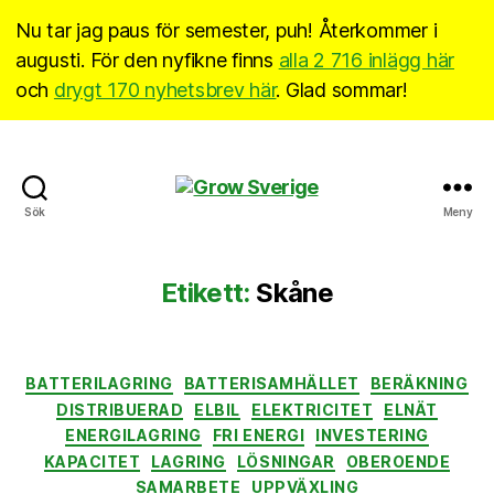
Nu tar jag paus för semester, puh! Återkommer i
augusti. För den nyfikne finns
alla 2 716 inlägg här
och
drygt 170 nyhetsbrev här
. Glad sommar!
Grow
Sök
Meny
Sverige
Etikett:
Skåne
Kategorier
BATTERILAGRING
BATTERISAMHÄLLET
BERÄKNING
DISTRIBUERAD
ELBIL
ELEKTRICITET
ELNÄT
ENERGILAGRING
FRI ENERGI
INVESTERING
KAPACITET
LAGRING
LÖSNINGAR
OBEROENDE
SAMARBETE
UPPVÄXLING