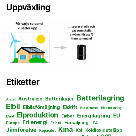
Uppväxling
Etiketter
Batterilagring
Australien
Batterilager
Andel
Elbil
Elbilsförsäljning
Eldrift
Elektricitet
Elektrifiering
Elproduktion
EU
Energilagring
Ember
Elnät
Fri energi
Försäljning
Europa
Frihet
IEA
Kina
Jämförelse
Kol
Koldioxidutsläpp
Kapacitet