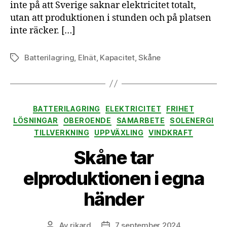
Sverige
inte på att Sverige saknar elektricitet totalt,
utan att produktionen i stunden och på platsen
inte räcker. […]
Batterilagring
,
Elnät
,
Kapacitet
,
Skåne
Etiketter
Kategorier
BATTERILAGRING
ELEKTRICITET
FRIHET
LÖSNINGAR
OBEROENDE
SAMARBETE
SOLENERGI
TILLVERKNING
UPPVÄXLING
VINDKRAFT
Skåne tar
elproduktionen i egna
händer
Av
rikard
7 september 2024
Inläggsförfattare
Inläggsdatum