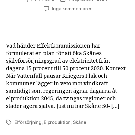
till
Inga kommentarer
Skåne
tar
elproduktionen
i
egna
Vad händer Effektkommissionen har
händer
formulerat en plan för att öka Skånes
självförsörjningsgrad av elektricitet från
dagens 15 procent till 50 procent 2030. Kontext
När Vattenfall pausar Kriegers Flak och
kommuner lägger in veto mot vindkraft
samtidigt som regeringen ägnar dagarna åt
elproduktion 2045, då tvingas regioner och
städer agera själva. Just nu har Skåne 50- […]
Elförsörjning
,
Elproduktion
,
Skåne
Etiketter