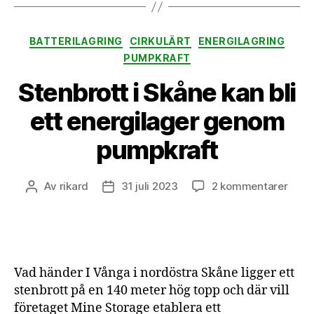
Kategorier
BATTERILAGRING
CIRKULÄRT
ENERGILAGRING
PUMPKRAFT
Stenbrott i Skåne kan bli
ett energilager genom
pumpkraft
till
Av
rikard
31 juli 2023
2 kommentarer
Inläggsförfattare
Inläggsdatum
Stenb
i
Skån
kan
bli
Vad händer I Vånga i nordöstra Skåne ligger ett
ett
stenbrott på en 140 meter hög topp och där vill
energ
företaget Mine Storage etablera ett
gen