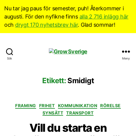
Nu tar jag paus för semester, puh! Återkommer i
augusti. För den nyfikne finns
alla 2 716 inlägg här
och
drygt 170 nyhetsbrev här
. Glad sommar!
Grow
Sök
Meny
Sverige
Etikett:
Smidigt
Kategorier
FRAMING
FRIHET
KOMMUNIKATION
RÖRELSE
SYNSÄTT
TRANSPORT
Vill du starta en