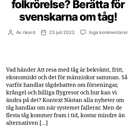
folkrörelse? Berätta för
svenskarna om tåg!
till
Av
rikard
23 juli 2023
Inga kommentarer
Inläggsförfattare
Inläggsdatum
Vill
du
sta
en
folk
Vad händer Att resa med tåg är bekvämt, fritt,
Ber
ekonomiskt och det för människor samman. Så
för
varför handlar tågdebatten om förseningar,
sve
krångel och billiga flygresor och hur kan vi
om
tåg!
ändra på det? Kontext Nästan alla nyheter om
tåg handlar om när systemet fallerar. Men de
flesta tåg kommer fram i tid, kostar mindre än
alternativen […]