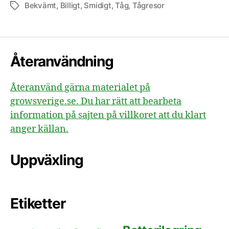
Bekvämt
,
Billigt
,
Smidigt
,
Tåg
,
Tågresor
Etiketter
Återanvändning
Återanvänd gärna materialet på
growsverige.se. Du har rätt att bearbeta
information på sajten på villkoret att du klart
anger källan.
Uppväxling
Etiketter