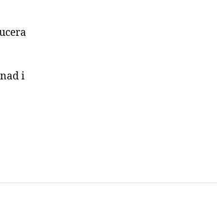
med
ärnkraft
ducera
nad i