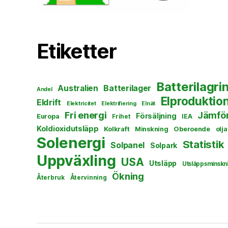
Etiketter
Batterilagri
Australien
Batterilager
Andel
Elproduktio
Eldrift
Elektricitet
Elektrifiering
Elnät
Fri energi
Jämför
Försäljning
Europa
Frihet
IEA
Koldioxidutsläpp
Kolkraft
Minskning
Oberoende
olja
Solenergi
Statistik
Solpanel
Solpark
Uppväxling
USA
Utsläpp
Utsläppsminskn
Ökning
Återbruk
Återvinning