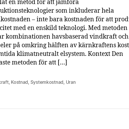
lat en metod för att jämföra
k
uktionsteknologier som inkluderar hela
kostnaden – inte bara kostnaden för att pro
icitet med en enskild teknologi. Med metoden
r kombinationen havsbaserad vindkraft och
eler på omkring hälften av kärnkraftens kost
amtida klimatneutralt elsystem. Kontext Den
aste metoden för att […]
raft
,
Kostnad
,
Systemkostnad
,
Uran