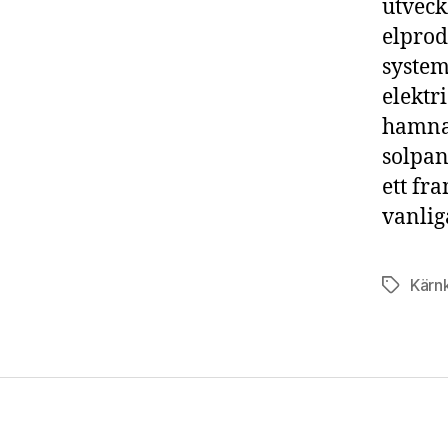
utveck
elprod
system
elektr
hamna
solpan
ett fr
vanlig
Kärnk
Etiketter