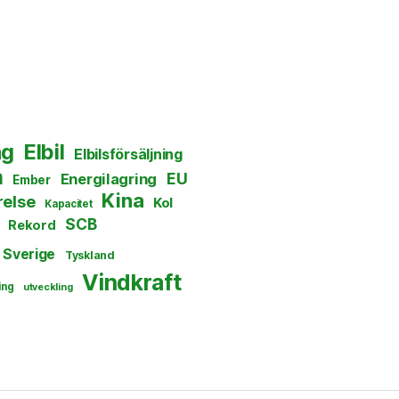
ng
Elbil
Elbilsförsäljning
n
EU
Energilagring
Ember
Kina
else
Kol
Kapacitet
SCB
Rekord
Sverige
Tyskland
Vindkraft
ing
utveckling