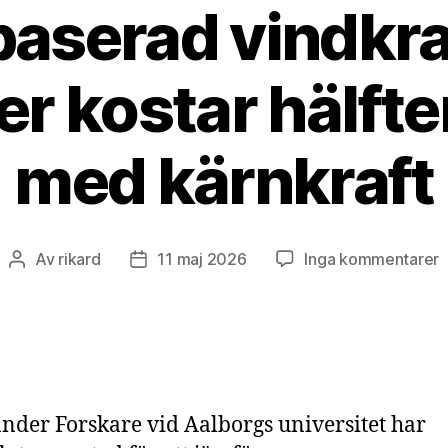
aserad vindkra
er kostar hälfte
med kärnkraft
ti
Av
rikard
11 maj 2026
Inga kommentarer
Inläggsförfattare
Inläggsdatum
H
v
o
s
k
h
nder Forskare vid Aalborgs universitet har
j