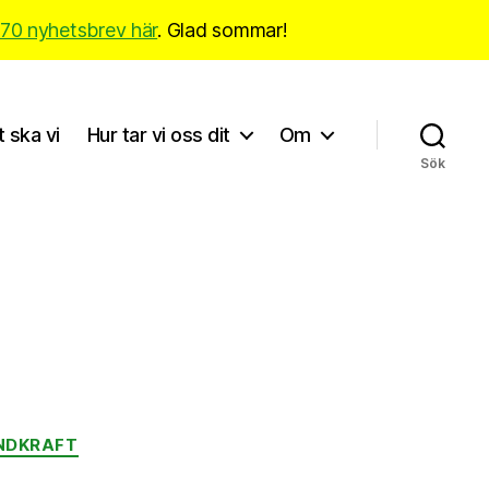
170 nyhetsbrev här
. Glad sommar!
t ska vi
Hur tar vi oss dit
Om
Sök
NDKRAFT