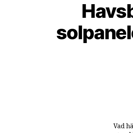
Havsb
solpanel
Vad hä