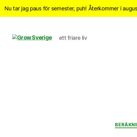
Nu tar jag paus för semester, puh! Återkommer i august
ett friare liv
Grow
Sverige
BERÄKN