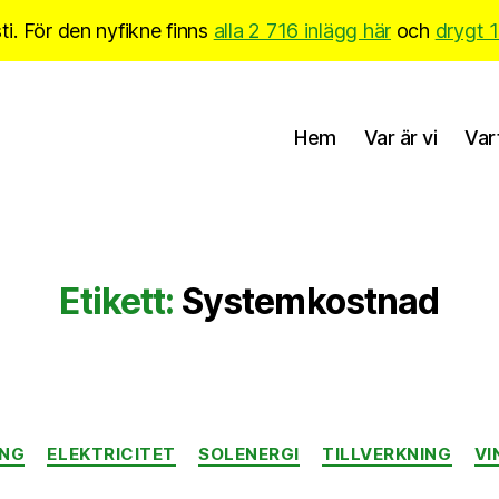
i. För den nyfikne finns
alla 2 716 inlägg här
och
drygt 
Hem
Var är vi
Var
Etikett:
Systemkostnad
Kategorier
ING
ELEKTRICITET
SOLENERGI
TILLVERKNING
VI