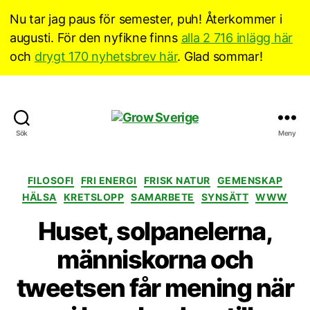
Nu tar jag paus för semester, puh! Återkommer i
augusti. För den nyfikne finns
alla 2 716 inlägg här
och
drygt 170 nyhetsbrev här
. Glad sommar!
Grow
Sök
Meny
Sverige
Kategorier
FILOSOFI
FRI ENERGI
FRISK NATUR
GEMENSKAP
HÄLSA
KRETSLOPP
SAMARBETE
SYNSÄTT
WWW
Huset, solpanelerna,
människorna och
tweetsen får mening när