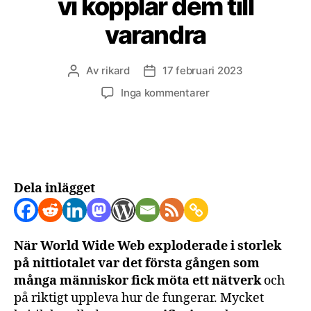
vi kopplar dem till
varandra
Av
rikard
17 februari 2023
Inläggsförfattare
Inläggsdatum
till
Inga kommentarer
Huset,
solpanelerna,
människorna
och
tweetsen
får
Dela inlägget
mening
när
vi
När World Wide Web exploderade i storlek
kopplar
dem
på nittiotalet var det första gången som
till
många människor fick möta ett nätverk
och
varandra
på riktigt uppleva hur de fungerar. Mycket