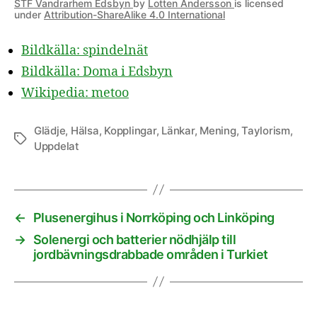
STF Vandrarhem Edsbyn
by
Lotten Andersson
is licensed
under
Attribution-ShareAlike 4.0 International
Bildkälla: spindelnät
Bildkälla: Doma i Edsbyn
Wikipedia: metoo
Glädje
,
Hälsa
,
Kopplingar
,
Länkar
,
Mening
,
Taylorism
,
Etiketter
Uppdelat
←
Plusenergihus i Norrköping och Linköping
→
Solenergi och batterier nödhjälp till
jordbävningsdrabbade områden i Turkiet