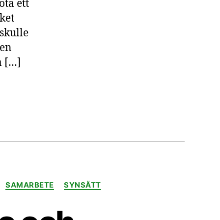
när
ta ett
vi
ket
kopplar
skulle
dem
 en
till
varandra
a […]
SAMARBETE
SYNSÄTT