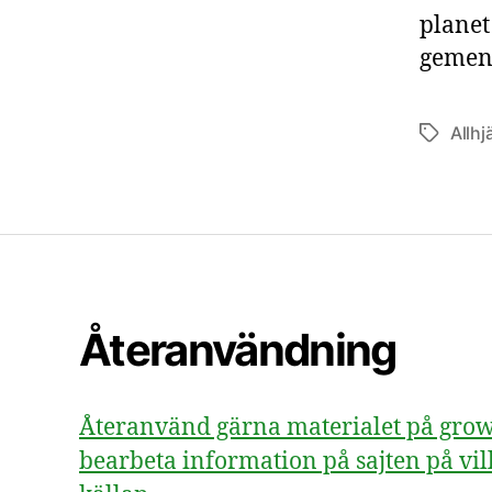
planet 
gemen
Allhj
Etiketter
Återanvändning
Återanvänd gärna materialet på growsv
bearbeta information på sajten på vill