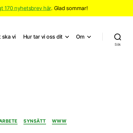
gt 170 nyhetsbrev här
. Glad sommar!
 ska vi
Hur tar vi oss dit
Om
Sök
ARBETE
SYNSÄTT
WWW