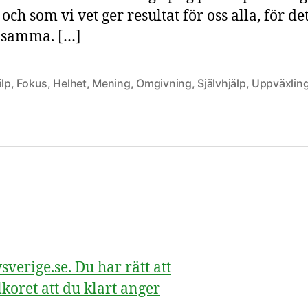
och som vi vet ger resultat för oss alla, för de
samma. […]
älp
,
Fokus
,
Helhet
,
Mening
,
Omgivning
,
Självhjälp
,
Uppväxlin
erige.se. Du har rätt att
koret att du klart anger