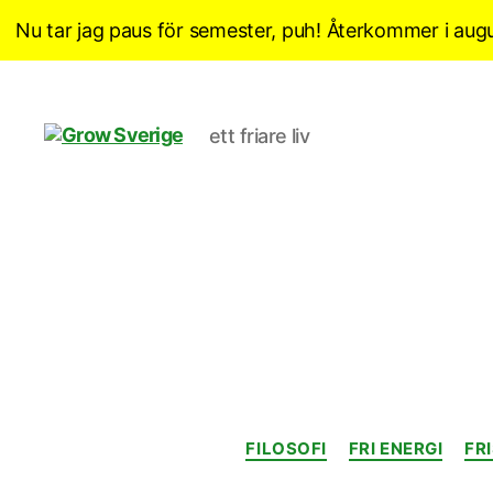
Nu tar jag paus för semester, puh! Återkommer i augu
ett friare liv
Grow
Sverige
FILOSOFI
FRI ENERGI
FR