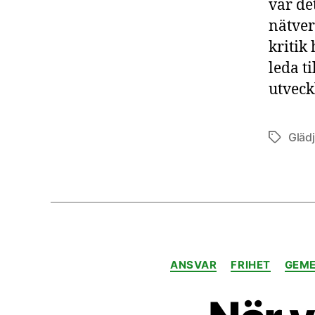
var de
nätver
kritik
leda t
utveck
Gläd
Etiketter
ANSVAR
FRIHET
GEM