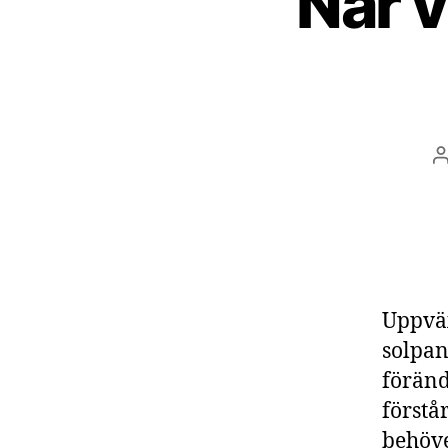
När v
I
Uppväx
solpan
föränd
förstå
behöve