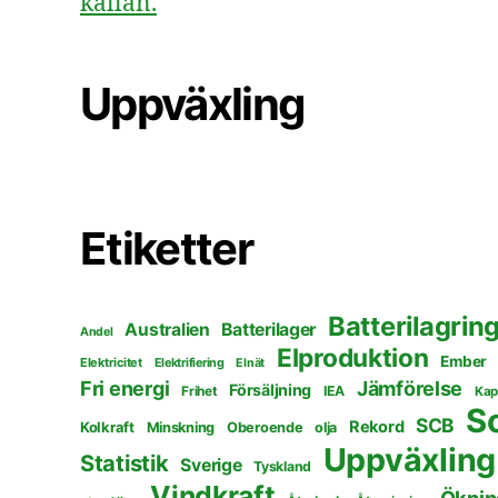
källan.
Uppväxling
Etiketter
Batterilagrin
Australien
Batterilager
Andel
Elproduktion
Ember
Elektricitet
Elektrifiering
Elnät
Fri energi
Jämförelse
Försäljning
Frihet
IEA
Kap
S
SCB
Rekord
Kolkraft
Minskning
Oberoende
olja
Uppväxling
Statistik
Sverige
Tyskland
Vindkraft