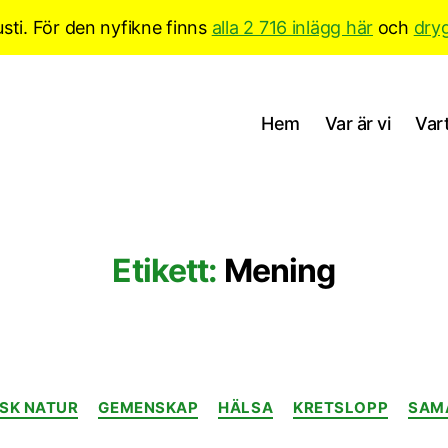
sti. För den nyfikne finns
alla 2 716 inlägg här
och
dry
Hem
Var är vi
Vart
Etikett:
Mening
Kategorier
ISK NATUR
GEMENSKAP
HÄLSA
KRETSLOPP
SAM