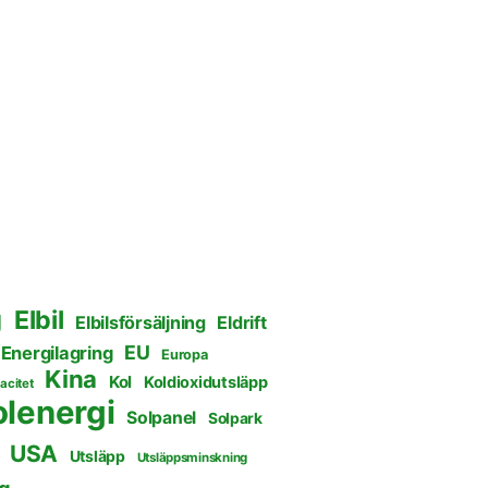
g
Elbil
Elbilsförsäljning
Eldrift
EU
Energilagring
Europa
Kina
Kol
Koldioxidutsläpp
acitet
olenergi
Solpanel
Solpark
USA
Utsläpp
Utsläppsminskning