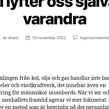
i lyfter oss själ
varandra
Av
rikard
19 november 2022
Inga kommentar
nläggsförfattare
Inläggsdatum
lingen från kol, olja och gas handlar inte b
eler och vindkraftverk, det innebär även en
ring för människor inombords. När vi ser oc
r samhällets framtid agerar vi mer fokuserat. 
r en metod som är begriplig på det personli