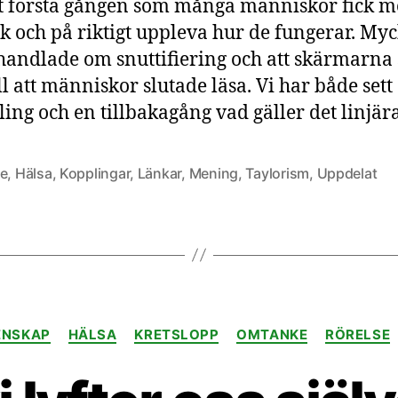
t första gången som många människor fick mö
k och på riktigt uppleva hur de fungerar. Myc
 handlade om snuttifiering och att skärmarna 
ill att människor slutade läsa. Vi har både sett
ling och en tillbakagång vad gäller det linjär
je
,
Hälsa
,
Kopplingar
,
Länkar
,
Mening
,
Taylorism
,
Uppdelat
Kategorier
ENSKAP
HÄLSA
KRETSLOPP
OMTANKE
RÖRELSE