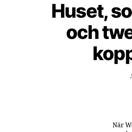
Huset, s
och twe
kopp
När Wo