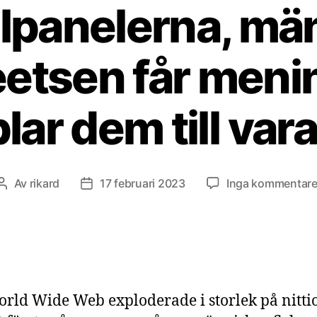
olpanelerna, mä
etsen får menin
lar dem till var
Av
rikard
17 februari 2023
Inga kommentare
Inläggsförfattare
Inläggsdatum
rld Wide Web exploderade i storlek på nittio