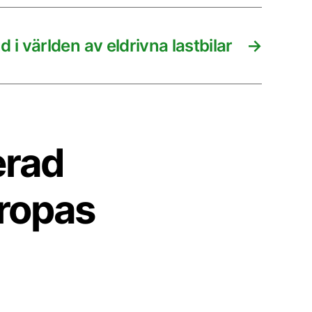
 i världen av eldrivna lastbilar
→
erad
uropas