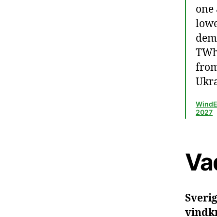
one 
lowe
dema
TWh 
from
Ukra
WindEu
2027
Vad
Sverig
vindkr