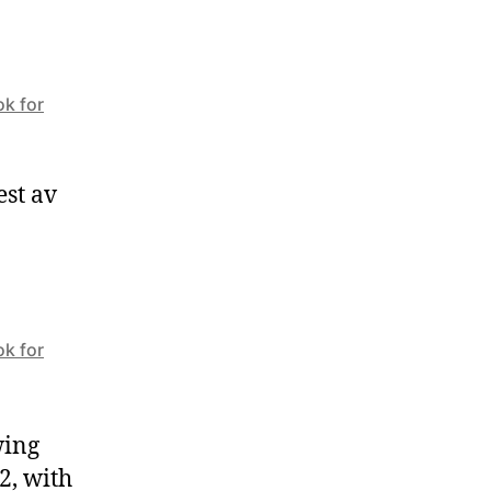
ok for
est av
ok for
wing
2, with