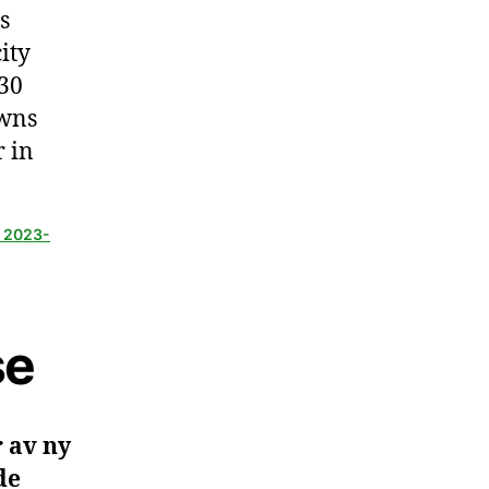
s
ity
830
owns
 in
r 2023-
se
 av ny
de