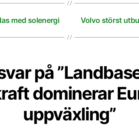
das med solenergi
Volvo störst utbud
 svar på ”Landbas
raft dominerar E
uppväxling”