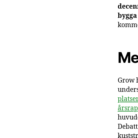
decen
bygga
kommer
Me
Grow h
unders
platse
årsrap
huvudd
Debatt
kustst