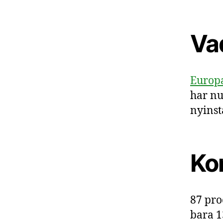
Va
Europa
har nu
nyinst
Ko
87 pro
bara 1