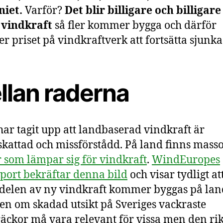
niet.
Varför?
Det blir billigare och billigare
 vindkraft
så fler kommer bygga och därför
 priset på vindkraftverk att fortsätta sjunka
llan raderna
ar tagit upp att landbaserad vindkraft är
kattad och missförstådd. På land finns masso
r som lämpar sig för vindkraft
.
WindEuropes
port bekräftar denna bild
och visar tydligt at
elen av ny vindkraft kommer byggas på lan
en om skadad utsikt på Sveriges vackraste
räckor må vara relevant för vissa men den ri