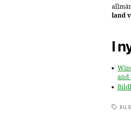
allmän
land 
I 
Wind
and 
Bild
EU
,
E
Etiketter