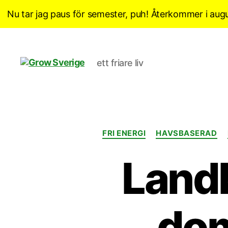
Nu tar jag paus för semester, puh! Återkommer i augu
ett friare liv
Grow
Sverige
FRI ENERGI
HAVSBASERAD
Landb
dom