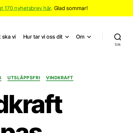
gt 170 nyhetsbrev här
. Glad sommar!
 ska vi
Hur tar vi oss dit
Om
Sök
G
UTSLÄPPSFRI
VINDKRAFT
dkraft
opas