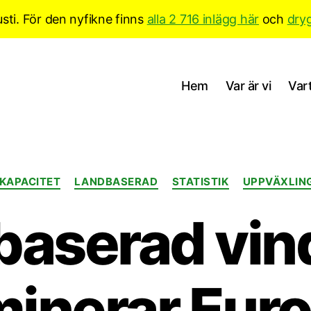
sti. För den nyfikne finns
alla 2 716 inlägg här
och
dry
Hem
Var är vi
Vart
Kategorier
KAPACITET
LANDBASERAD
STATISTIK
UPPVÄXLIN
aserad vin
inerar Eur