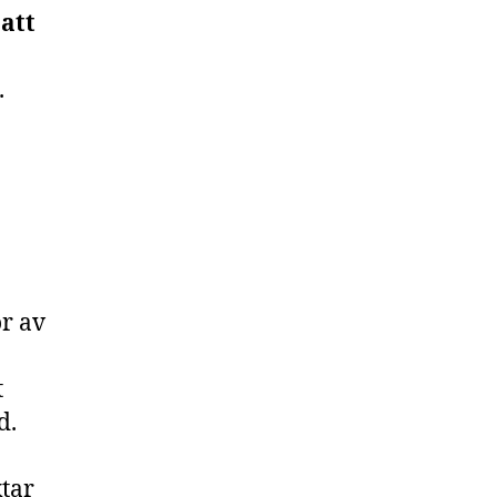
 att
.
r av
t
d.
ktar