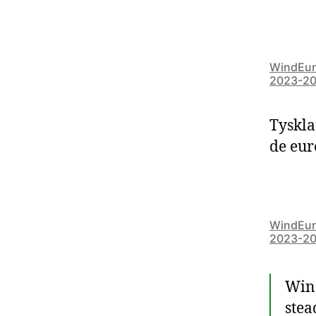
WindEuro
2023-2
Tyskla
de eur
WindEuro
2023-2
Wind
stea