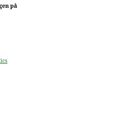
gen på
ics