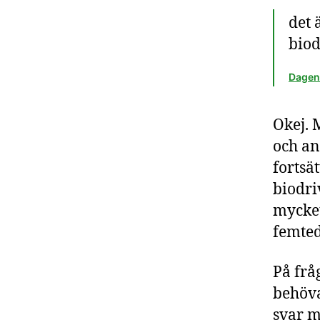
det 
bio
Dagens
Okej.
och an
fortsä
biodri
mycket
femted
På frå
behöva
svar m