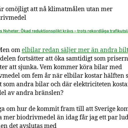
är omöjligt att nå klimatmålen utan mer
drivmedel
 Nyheter: Ökad reduktionsplikt krävs – trots rekordlåga trafikuts
 Men om
elbilar redan säljer mer än andra bil
delen fortsätter att öka samtidigt som priser
tter att sjunka. Vem kommer köra bilar med
vmedel om fem år när elbilar kostar hälften 
 som andra bilar och där elektriciteten kosta
el av andra bränslen?
ga om hur de kommit fram till att Sverige k
 mer biodrivmedel än idag får jag ett par lu
en det avslutas med