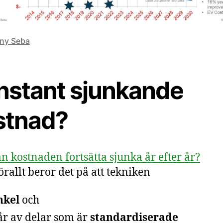
ony Seba
nstant sjunkande
stnad?
n kostnaden fortsätta sjunka år efter år?
rallt beror det på att tekniken
nkel
och
år av delar som är
standardiserade