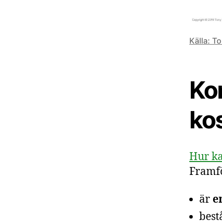
Källa: T
Ko
ko
Hur ka
Framfö
är
e
best