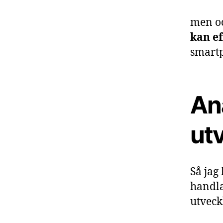
men oc
kan ef
smartp
An
ut
Så jag
handla
utvec