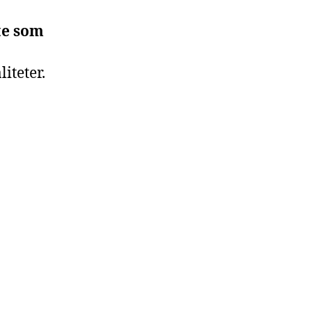
te som
iteter.