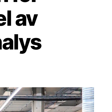
el av
nalys
stnadskurvan
r
ilar
te
l
afikverkets