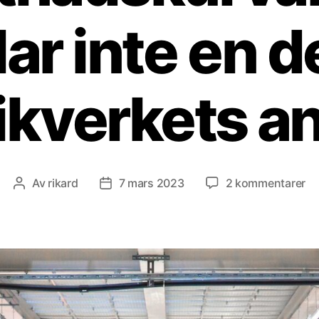
lar inte en d
ikverkets a
till
Av
rikard
7 mars 2023
2 kommentarer
Inläggsförfattare
Inläggsdatum
Ko
fö
elb
in
en
de
av
Tr