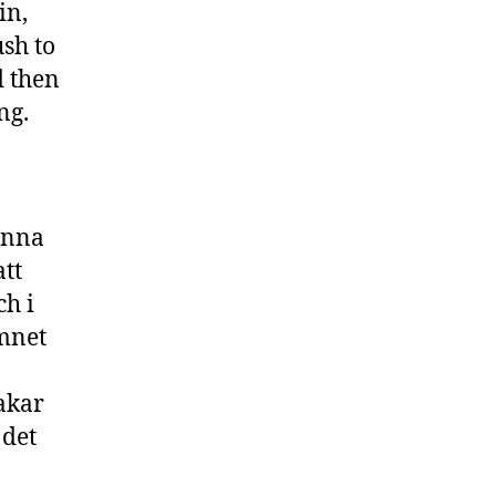
in,
ush to
d then
ng.
enna
att
ch i
ämnet
akar
 det