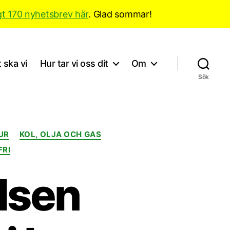
gt 170 nyhetsbrev här
. Glad sommar!
 ska vi
Hur tar vi oss dit
Om
Sök
UR
KOL, OLJA OCH GAS
FRI
elsen