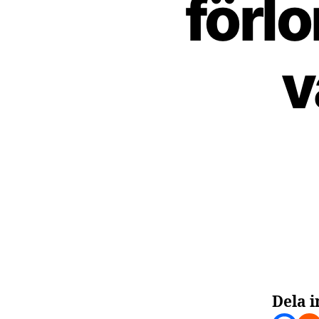
förlo
v
Dela i