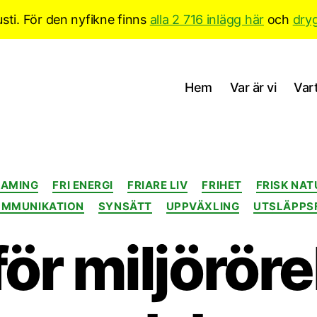
sti. För den nyfikne finns
alla 2 716 inlägg här
och
dry
Hem
Var är vi
Vart
Kategorier
RAMING
FRI ENERGI
FRIARE LIV
FRIHET
FRISK NAT
OMMUNIKATION
SYNSÄTT
UPPVÄXLING
UTSLÄPPS
ör miljörör