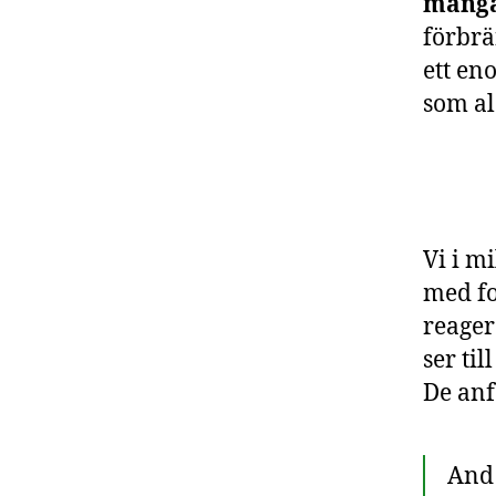
många
förbrä
ett en
som al
Vi i mi
med fo
reager
ser til
De anf
And 