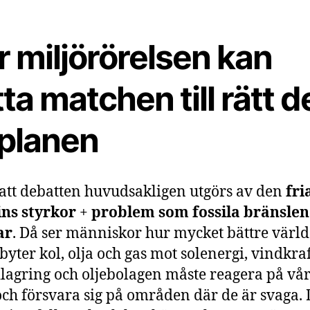
 miljörörelsen kan
tta matchen till rätt d
 planen
l att debatten huvudsakligen utgörs av den
fri
ns styrkor
+
problem som fossila bränslen
ar
. Då ser människor hur mycket bättre värld
 byter kol, olja och gas mot solenergi, vindkra
ilagring och oljebolagen måste reagera på vå
och försvara sig på områden där de är svaga.