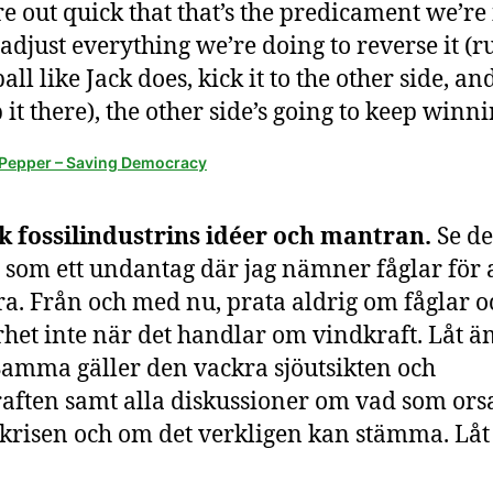
re out quick that that’s the predicament we’re 
adjust everything we’re doing to reverse it (r
ball like Jack does, kick it to the other side, an
 it there), the other side’s going to keep winni
 Pepper – Saving Democracy
 fossilindustrins idéer och mantran.
Se d
l som ett undantag där jag nämner fåglar för 
ra. Från och med nu, prata aldrig om fåglar o
het inte när det handlar om vindkraft. Låt 
Samma gäller den vackra sjöutsikten och
aften samt alla diskussioner om vad som ors
krisen och om det verkligen kan stämma. Låt