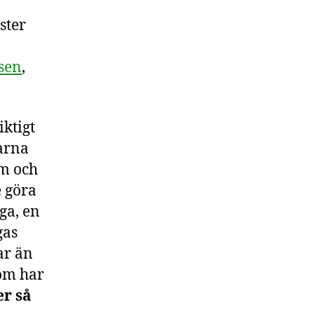
ster
sen
,
iktigt
larna
em och
e göra
ga, en
gas
ar än
som har
er så