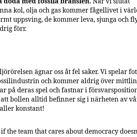
 döda med fossila bränslen.
När vi slutat
nna kol, olja och gas kommer fågellivet i vär
ormt uppsving, de kommer leva, sjunga och fl
drig förr.
ljörörelsen ägnar oss åt fel saker. Vi spelar fo
ssilindustrin och kommer aldrig över mittlin
ar på deras spel och fastnar i försvarspositio
l att bollen alltid befinner sig i närheten av vå
aller konstant!
if the team that cares about democracy doesn