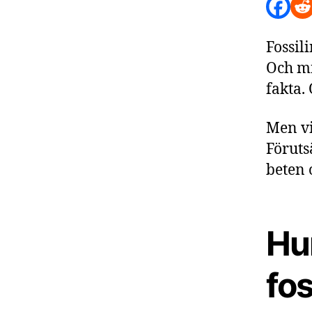
Fossil
Och mi
fakta.
Men vi
Föruts
beten 
Hur
fos