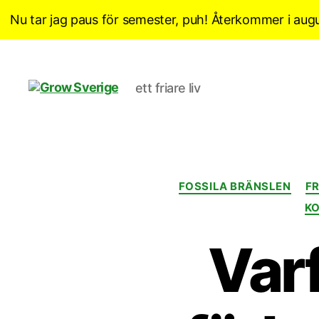
Nu tar jag paus för semester, puh! Återkommer i augu
ett friare liv
Grow
Sverige
FOSSILA BRÄNSLEN
F
K
Varf