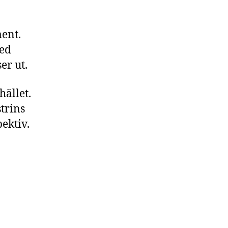
ent.
med
er ut.
ället.
strins
ektiv.