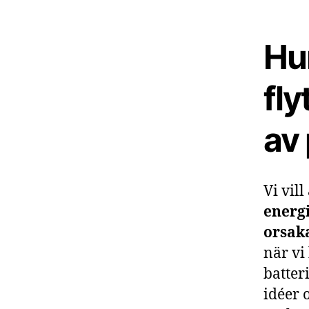
Hur
fly
av
Vi vil
energi
orsak
när vi
batter
idéer 