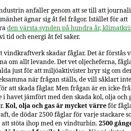
ndustrin anfaller genom att se till att journali
mänhet ägnar sig åt fel frågor. Istället för att
era
den värsta synden på hundra år, klimatkri
i tid och energi åt fel saker.
t vindkraftverk skadar fåglar. Det är förstås v
rna om allt levande. Det vet oljecheferna, fåg
alda just för att miljöaktivister bryr sig om d
veksamma när frågan ställs, de vill såklart int
för att skada fåglar. Men frågan är en icke-frå
 i havet jämfört med den skada kol, olja och 
r.
Kol, olja och gas är mycket värre
för fågl
aft, de dödar 2500 fåglar för varje stackare 
 att stöta ihop med en vindturbin.
2500 gång