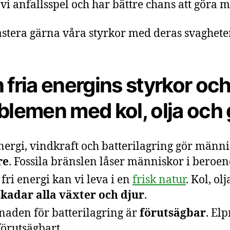
 vi anfallsspel och har bättre chans att göra m
stera gärna våra styrkor med deras svagheter
 fria energins styrkor oc
blemen med kol, olja och
nergi, vindkraft och batterilagring gör männ
re
. Fossila bränslen låser människor i beroen
fri energi kan vi leva i en
frisk natur
. Kol, ol
skadar alla växter och djur
.
naden för batterilagring är
förutsägbar
. Elp
förutsägbart.