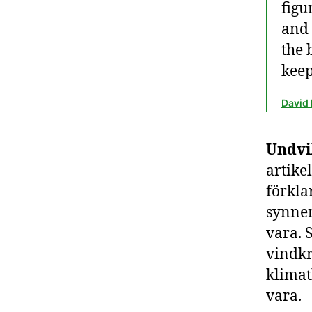
figu
and 
the 
keep
David
Undvik
artike
förkla
synner
vara. 
vindkr
klimat
vara.