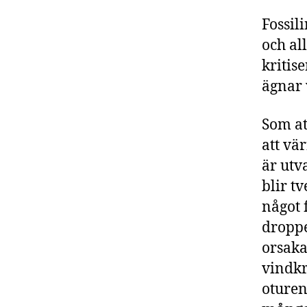
Fossili
och all
kritis
ägnar v
Som at
att vä
är utv
blir t
något 
droppe
orsaka
vindkr
oturen