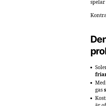
spelar
Kontra
Den
pro
Sole
fria
Med 
gas
Kost
är o