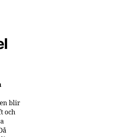
el
a
en blir
ft och
ra
 Då