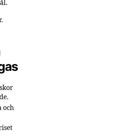
ål.
.
h
 gas
iskor
de.
ja och
riset