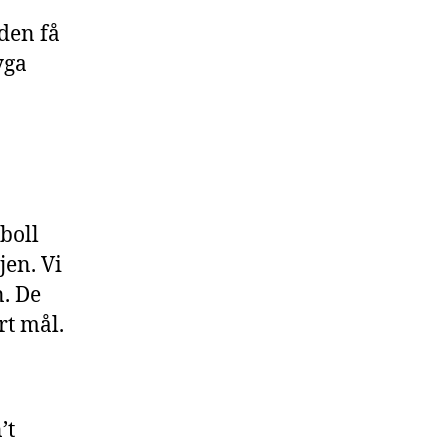
lden få
yga
tboll
jen. Vi
n. De
rt mål.
’t