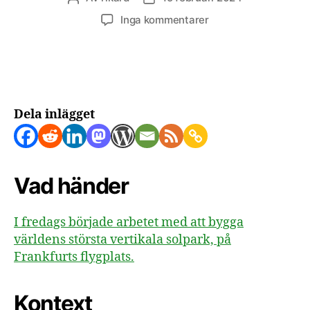
till
Inga kommentarer
Världens
största
vertikala
solpark
byggs
på
Dela inlägget
Frankfurts
flygplats
Vad händer
I fredags började arbetet med att bygga
världens största vertikala solpark, på
Frankfurts flygplats.
Kontext