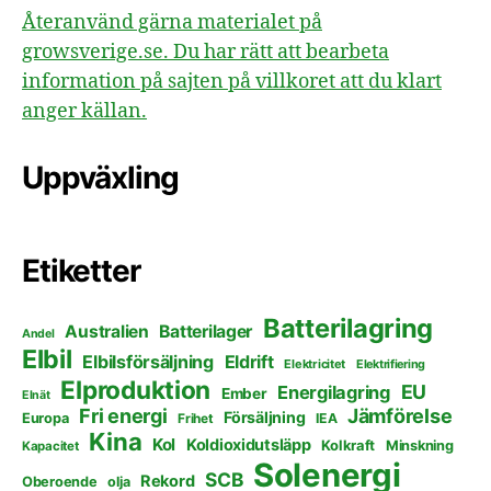
Återanvänd gärna materialet på
growsverige.se. Du har rätt att bearbeta
information på sajten på villkoret att du klart
anger källan.
Uppväxling
Etiketter
Batterilagring
Australien
Batterilager
Andel
Elbil
Elbilsförsäljning
Eldrift
Elektricitet
Elektrifiering
Elproduktion
EU
Energilagring
Ember
Elnät
Fri energi
Jämförelse
Försäljning
Europa
Frihet
IEA
Kina
Kol
Koldioxidutsläpp
Kolkraft
Minskning
Kapacitet
Solenergi
SCB
Rekord
Oberoende
olja