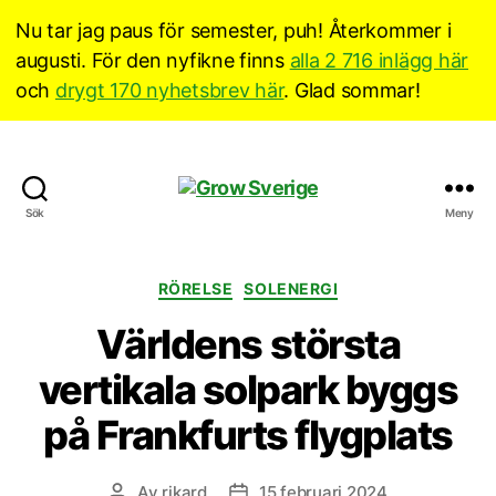
Nu tar jag paus för semester, puh! Återkommer i
augusti. För den nyfikne finns
alla 2 716 inlägg här
och
drygt 170 nyhetsbrev här
. Glad sommar!
Grow
Sök
Meny
Sverige
Kategorier
RÖRELSE
SOLENERGI
Världens största
vertikala solpark byggs
på Frankfurts flygplats
Av
rikard
15 februari 2024
Inläggsförfattare
Inläggsdatum