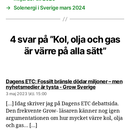
→
Solenergi i Sverige mars 2024
4 svar på ”Kol, olja och gas
är värre på alla sätt”
Dagens ETC: Fossilt bränsle dödar miljoner – men
säger:
nyhetsmedier är tysta - Grow Sverige
3 maj 2023 \k\l. 15:00
[…] Idag skriver jag på Dagens ETC debattsida.
Den frekvente Grow- läsaren känner nog igen
argumentationen om hur mycket värre kol, olja
och gas… […]