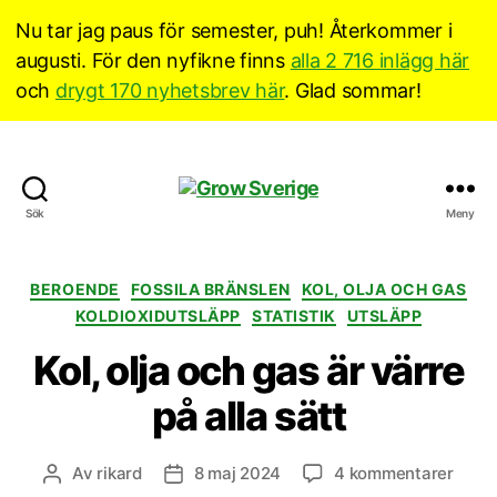
Nu tar jag paus för semester, puh! Återkommer i
augusti. För den nyfikne finns
alla 2 716 inlägg här
och
drygt 170 nyhetsbrev här
. Glad sommar!
Grow
Sök
Meny
Sverige
Kategorier
BEROENDE
FOSSILA BRÄNSLEN
KOL, OLJA OCH GAS
KOLDIOXIDUTSLÄPP
STATISTIK
UTSLÄPP
Kol, olja och gas är värre
på alla sätt
till
Av
rikard
8 maj 2024
4 kommentarer
Inläggsförfattare
Inläggsdatum
Kol,