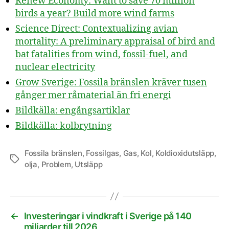
Renew Economy: Want to save 70 million
birds a year? Build more wind farms
Science Direct: Contextualizing avian
mortality: A preliminary appraisal of bird and
bat fatalities from wind, fossil-fuel, and
nuclear electricity
Grow Sverige: Fossila bränslen kräver tusen
gånger mer råmaterial än fri energi
Bildkälla: engångsartiklar
Bildkälla: kolbrytning
Fossila bränslen
,
Fossilgas
,
Gas
,
Kol
,
Koldioxidutsläpp
,
Etiketter
olja
,
Problem
,
Utsläpp
←
Investeringar i vindkraft i Sverige på 140
miljarder till 2026