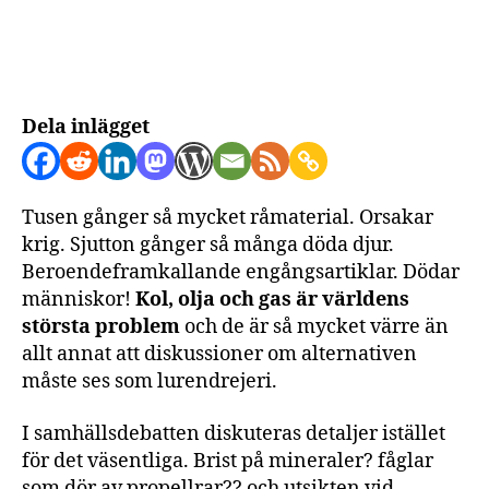
olja
och
gas
är
värre
Dela inlägget
på
alla
sätt
Tusen gånger så mycket råmaterial. Orsakar
krig. Sjutton gånger så många döda djur.
Beroendeframkallande engångsartiklar. Dödar
människor!
Kol, olja och gas är världens
största problem
och de är så mycket värre än
allt annat att diskussioner om alternativen
måste ses som lurendrejeri.
I samhällsdebatten diskuteras detaljer istället
för det väsentliga. Brist på mineraler? fåglar
som dör av propellrar?? och utsikten vid