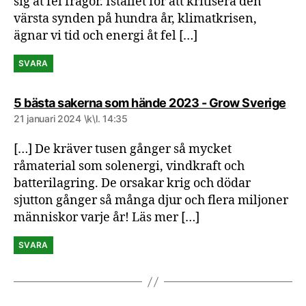
sig åt fel frågor. Istället för att kritisera den
värsta synden på hundra år, klimatkrisen,
ägnar vi tid och energi åt fel […]
SVARA
säg
5 bästa sakerna som hände 2023 - Grow Sverige
21 januari 2024 \k\l. 14:35
[…] De kräver tusen gånger så mycket
råmaterial som solenergi, vindkraft och
batterilagring. De orsakar krig och dödar
sjutton gånger så många djur och flera miljoner
människor varje år! Läs mer […]
SVARA