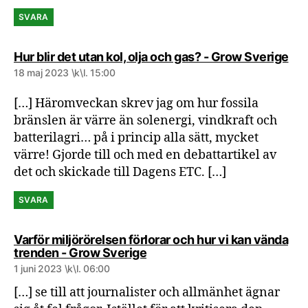
SVARA
säg
Hur blir det utan kol, olja och gas? - Grow Sverige
18 maj 2023 \k\l. 15:00
[…] Häromveckan skrev jag om hur fossila
bränslen är värre än solenergi, vindkraft och
batterilagri… på i princip alla sätt, mycket
värre! Gjorde till och med en debattartikel av
det och skickade till Dagens ETC. […]
SVARA
Varför miljörörelsen förlorar och hur vi kan vända
säger:
trenden - Grow Sverige
1 juni 2023 \k\l. 06:00
[…] se till att journalister och allmänhet ägnar