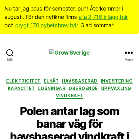
Nu tar jag paus för semester, puh! Återkommer i
augusti. För den nyfikne finns
alla 2 716 inlägg här
och
drygt 170 nyhetsbrev här
. Glad sommar!
Grow
Sök
Meny
Sverige
Kategorier
ELEKTRICITET
ELNÄT
HAVSBASERAD
INVESTERING
KAPACITET
LÖSNINGAR
OBEROENDE
UPPVÄXLING
VINDKRAFT
Polen antar lag som
banar väg för
havsbaserad vindkraft i