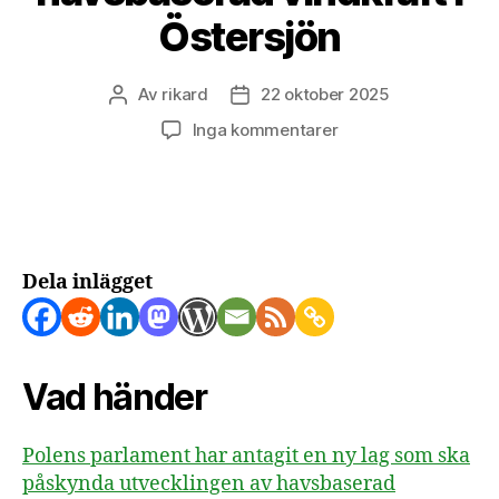
Östersjön
Av
rikard
22 oktober 2025
Inläggsförfattare
Inläggsdatum
till
Inga kommentarer
Polen
antar
lag
som
banar
väg
Dela inlägget
för
havsbaserad
vindkraft
i
Vad händer
Östersjön
Polens parlament har antagit en ny lag som ska
påskynda utvecklingen av havsbaserad