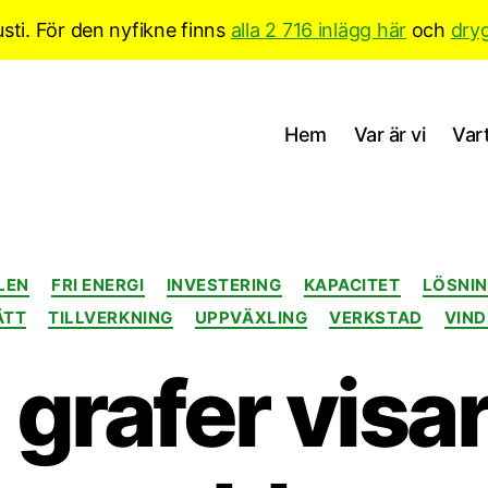
sti. För den nyfikne finns
alla 2 716 inlägg här
och
dry
Hem
Var är vi
Vart
Kategorier
LEN
FRI ENERGI
INVESTERING
KAPACITET
LÖSNI
ÄTT
TILLVERKNING
UPPVÄXLING
VERKSTAD
VIN
 grafer visar