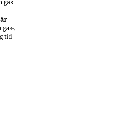
h gas
 är
 gas-,
g tid