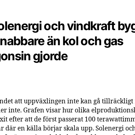
Solenergi och vindkraft by
snabbare än kol och gas
onsin gjorde
ndet att uppväxlingen inte kan gå tillräckligt 
r inte. Grafen visar hur olika elproduktions
xit efter att de först passerat 100 terawatti
r där en källa börjar skala upp. Solenergi oc