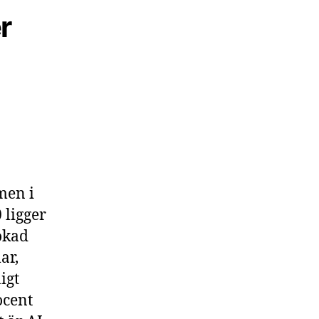
r
men i
 ligger
ökad
ar,
igt
ocent