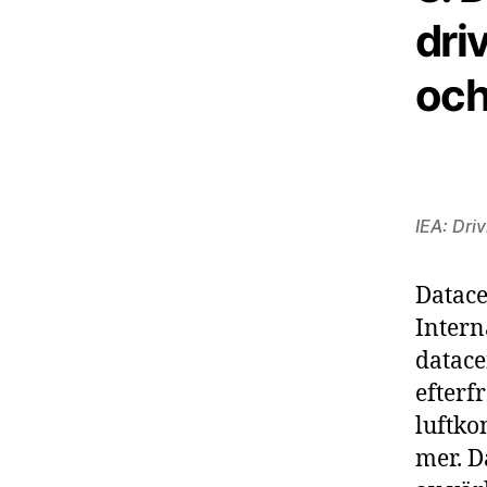
dri
och
IEA: Dri
Datace
Intern
datace
efterfr
luftko
mer. D