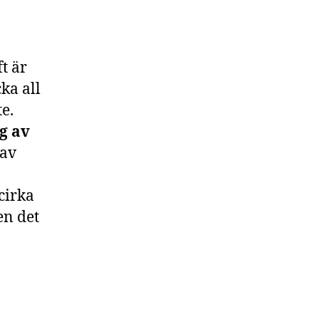
t är
cka all
e.
g av
 av
cirka
en det