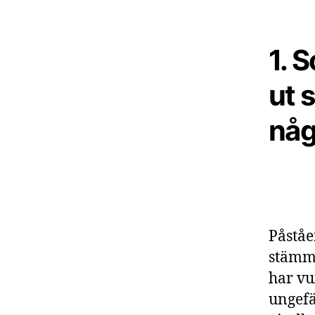
1. 
ut 
någ
Påståe
stämme
har vu
ungefä