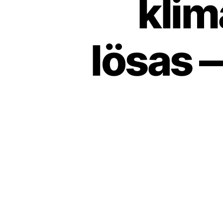
klim
lösas —