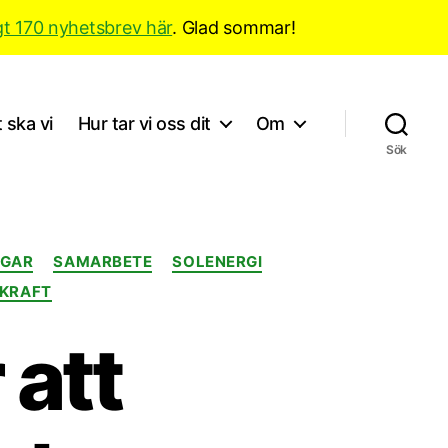
gt 170 nyhetsbrev här
. Glad sommar!
 ska vi
Hur tar vi oss dit
Om
Sök
NGAR
SAMARBETE
SOLENERGI
DKRAFT
 att