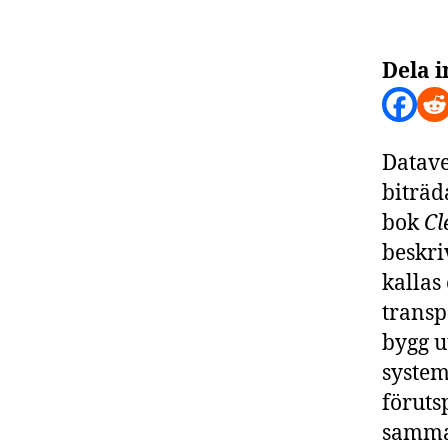
Dela i
Datav
biträd
bok
Cl
beskri
kallas 
transp
bygg u
system
föruts
samman