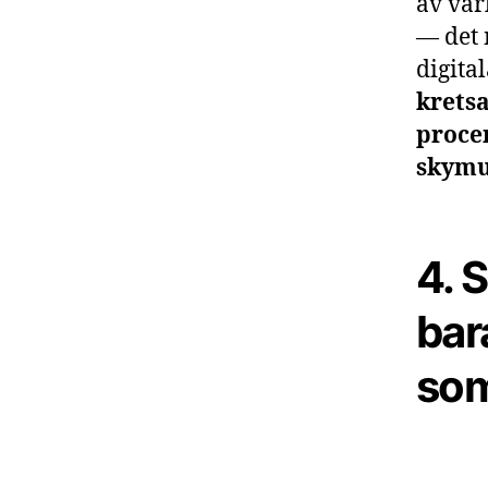
av vär
— det 
digital
kretsa
proce
skymu
4. 
bar
som