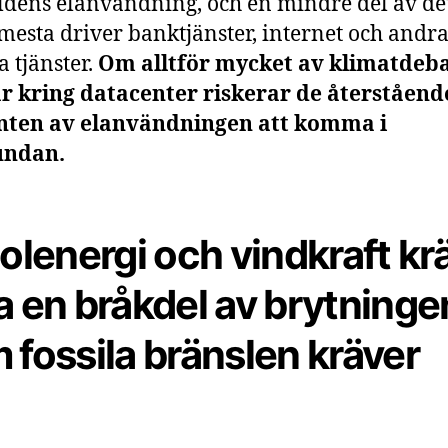
ldens elanvändning, och en mindre del av det
mesta driver banktjänster, internet och andr
a tjänster.
Om alltför mycket av klimatdeb
r kring datacenter riskerar de återståend
nten av elanvändningen att komma i
ndan.
Solenergi och vindkraft kr
a en bråkdel av brytninge
 fossila bränslen kräver