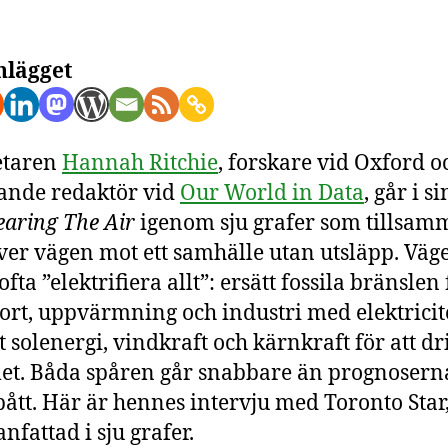
k
l
nlägget
o
vi
el
al
etaren
Hannah Ritchie
, forskare vid Oxford o
ande redaktör vid
Our World in Data
, går i s
earing The Air
igenom sju grafer som tillsam
ver vägen mot ett samhälle utan utsläpp. Väg
ofta ”elektrifiera allt”: ersätt fossila bränslen 
ort, uppvärmning och industri med elektricite
t solenergi, vindkraft och kärnkraft för att dr
et. Båda spåren går snabbare än prognosern
pått. Här är hennes intervju med Toronto Star
fattad i sju grafer.