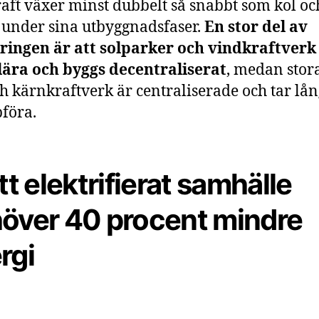
aft växer minst dubbelt så snabbt som kol oc
 under sina utbyggnadsfaser.
En stor del av
ringen är att solparker och vindkraftverk
ära och byggs decentraliserat
, medan stora
ch kärnkraftverk är centraliserade och tar lån
pföra.
tt elektrifierat samhälle
över 40 procent mindre
rgi