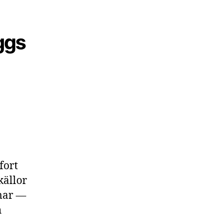
ggs
fort
källor
mmar —
h