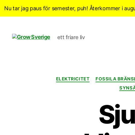
Nu tar jag paus för semester, puh! Återkommer i augu
ett friare liv
Grow
Sverige
ELEKTRICITET
FOSSILA BRÄNS
SYNS
Sju