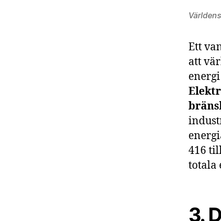
Världens
Ett va
att vär
energi
Elektr
bräns
indust
energi
416 ti
totala
3. 