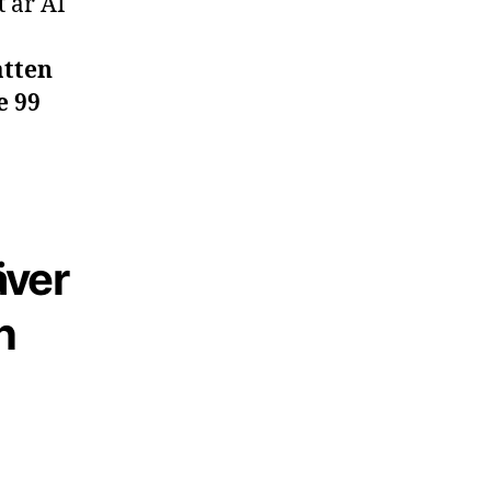
 är AI
a
atten
e 99
äver
n