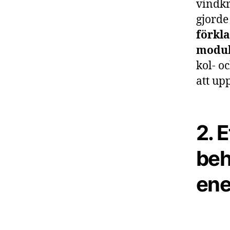
vindkr
gjorde
förkla
modul
kol- o
att up
2. E
beh
ene