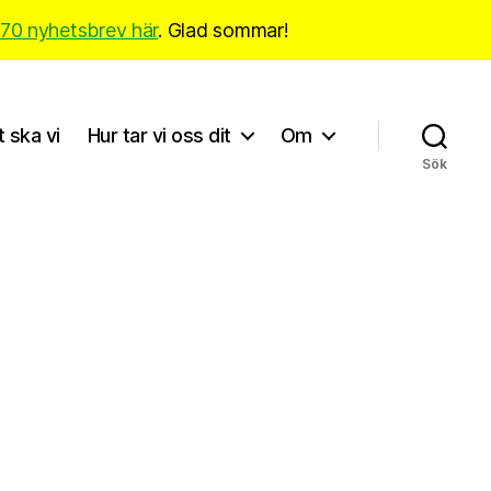
170 nyhetsbrev här
. Glad sommar!
t ska vi
Hur tar vi oss dit
Om
Sök