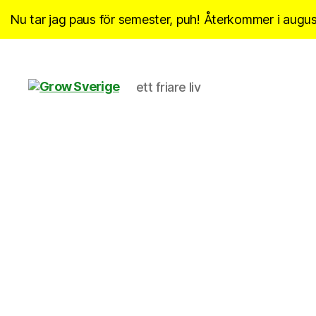
Nu tar jag paus för semester, puh! Återkommer i august
ett friare liv
Grow
Sverige