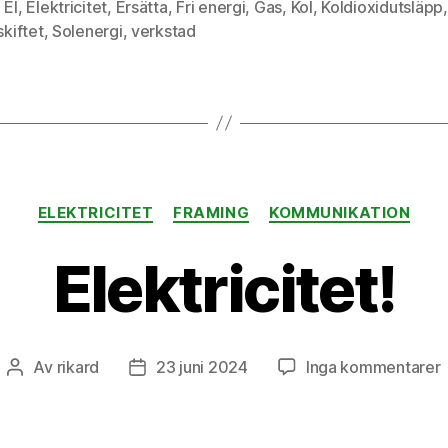
,
El
,
Elektricitet
,
Ersätta
,
Fri energi
,
Gas
,
Kol
,
Koldioxidutsläpp
skiftet
,
Solenergi
,
verkstad
Kategorier
ELEKTRICITET
FRAMING
KOMMUNIKATION
Elektricitet!
ti
Av
rikard
23 juni 2024
Inga kommentarer
Inläggsförfattare
Inläggsdatum
E