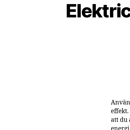
Elektric
Använd 
effekt
att du
energi,