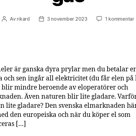
t
Av
rikard
3 november 2023
1 kommentar
Inläggsförfattare
Inläggsdatum
eler är ganska dyra prylar men du betalar en
f
a
och sen ingår all elektricitet (du får elen på
 blir mindre beroende av eloperatörer och
naden. Även naturen blir lite gladare. Varför
n lite gladare? Den svenska elmarknaden hä
ed den europeiska och när du köper el som
eras […]