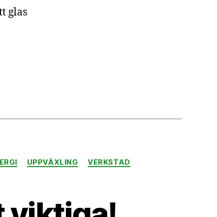
t glas
ERGI
UPPVÄXLING
VERKSTAD
 viktiga!