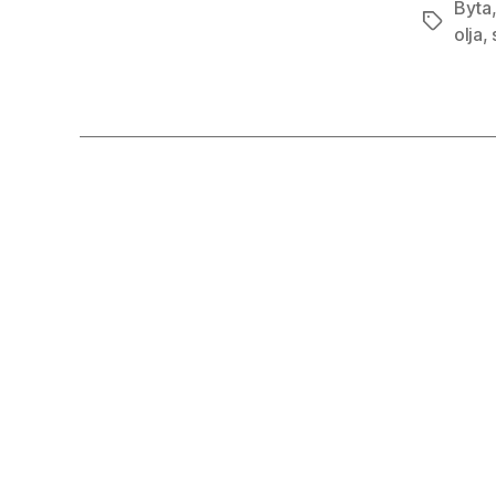
Byta
Etiketter
olja
,