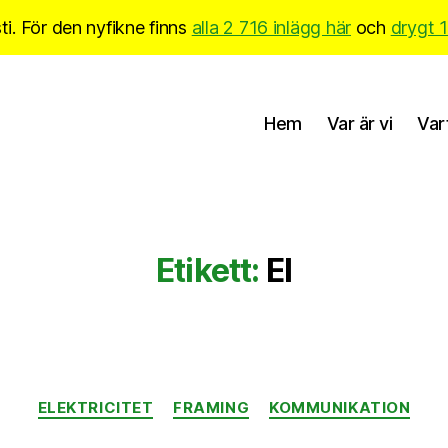
i. För den nyfikne finns
alla 2 716 inlägg här
och
drygt 
Hem
Var är vi
Var
Etikett:
El
Kategorier
ELEKTRICITET
FRAMING
KOMMUNIKATION