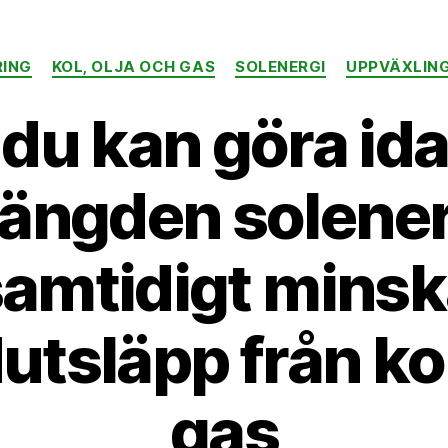
Kategorier
RING
KOL, OLJA OCH GAS
SOLENERGI
UPPVÄXLIN
du kan göra ida
ängden solener
amtidigt mins
utsläpp från kol
gas