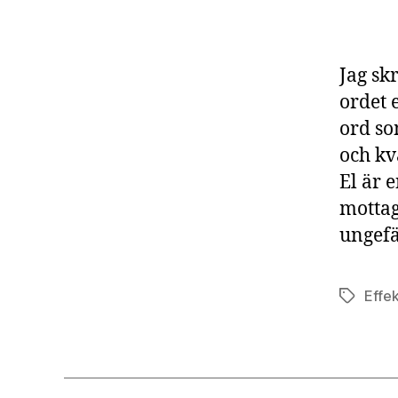
Jag sk
ordet 
ord som
och kv
El är 
mottag
ungefä
Effek
Etiketter