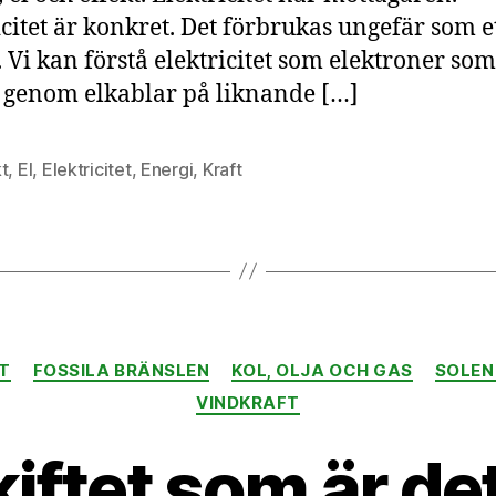
icitet är konkret. Det förbrukas ungefär som et
. Vi kan förstå elektricitet som elektroner som
 genom elkablar på liknande […]
t
,
El
,
Elektricitet
,
Energi
,
Kraft
Kategorier
ET
FOSSILA BRÄNSLEN
KOL, OLJA OCH GAS
SOLEN
VINDKRAFT
kiftet som är det