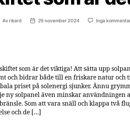
Av
rikard
29 november 2024
Inga kommenta
nläggsförfattare
Inläggsdatum
skiftet som är det viktiga! Att sätta upp solpa
t och bidrar både till en friskare natur och ti
obala priset på solenergi sjunker. Ännu grym
rje ny solpanel även minskar användningen a
 bränsle. Som att vara snäll och klappa två flu
else och de […]