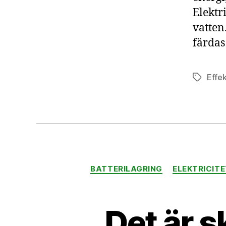
Elektr
vatten
färdas
Effek
Etiketter
BATTERILAGRING
ELEKTRICIT
Det är s