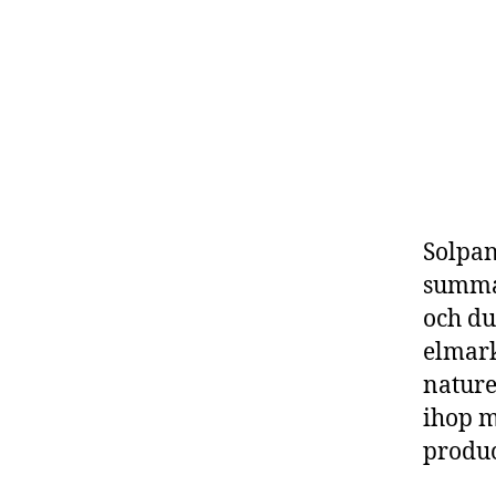
Solpan
summa 
och du
elmark
nature
ihop m
produc