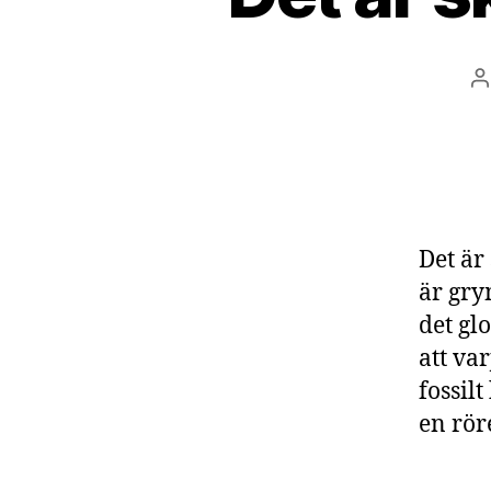
I
Det är 
är grym
det gl
att va
fossilt
en rör