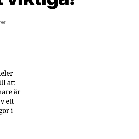
till
rer
Det
är skiftet som
är
det
viktiga!
neler
ll att
mare är
v ett
gor i