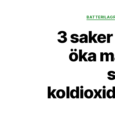
BATTERILAG
3 saker 
öka m
s
koldioxid