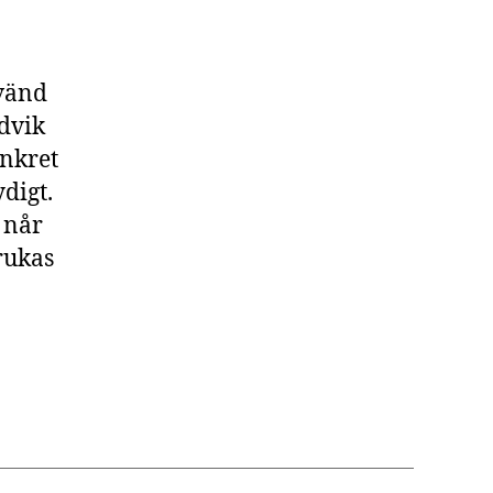
nvänd
ndvik
onkret
digt.
t når
brukas