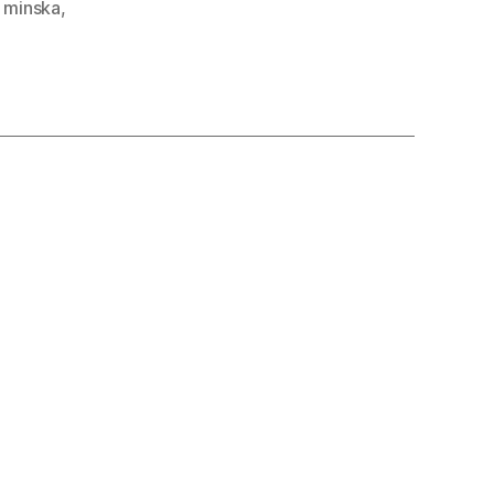
,
minska
,
ll
lektricitet!