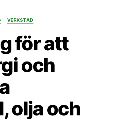
G
VERKSTAD
g för att
gi och
ka
, olja och