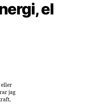
nergi, el
till
Elektricitet,
inte
kraft
energi,
el
eller
 eller
effekt
rar jag
raft,