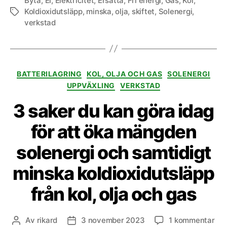
Byta
,
El
,
Elektricitet
,
Ersätta
,
Fri energi
,
Gas
,
Kol
,
Koldioxidutsläpp
,
minska
,
olja
,
skiftet
,
Solenergi
,
Etiketter
verkstad
Kategorier
BATTERILAGRING
KOL, OLJA OCH GAS
SOLENERGI
UPPVÄXLING
VERKSTAD
3 saker du kan göra idag
för att öka mängden
solenergi och samtidigt
minska koldioxidutsläpp
från kol, olja och gas
till
Av
rikard
3 november 2023
1 kommentar
Inläggsförfattare
Inläggsdatum