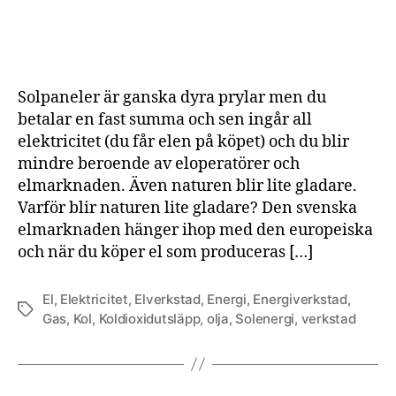
3
sak
du
kan
gör
Solpaneler är ganska dyra prylar men du
ida
betalar en fast summa och sen ingår all
för
elektricitet (du får elen på köpet) och du blir
att
mindre beroende av eloperatörer och
öka
mä
elmarknaden. Även naturen blir lite gladare.
sol
Varför blir naturen lite gladare? Den svenska
oc
elmarknaden hänger ihop med den europeiska
sam
och när du köper el som produceras […]
min
kol
frå
El
,
Elektricitet
,
Elverkstad
,
Energi
,
Energiverkstad
,
Etiketter
kol,
Gas
,
Kol
,
Koldioxidutsläpp
,
olja
,
Solenergi
,
verkstad
olja
oc
gas