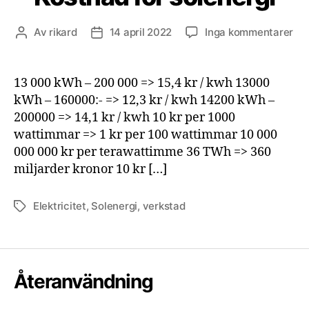
till
Av
rikard
14 april 2022
Inga kommentarer
Inläggsförfattare
Inläggsdatum
Ko
för
sol
13 000 kWh – 200 000 => 15,4 kr / kwh 13000
kWh – 160000:- => 12,3 kr / kwh 14200 kWh –
200000 => 14,1 kr / kwh 10 kr per 1000
wattimmar => 1 kr per 100 wattimmar 10 000
000 000 kr per terawattimme 36 TWh => 360
miljarder kronor 10 kr […]
Elektricitet
,
Solenergi
,
verkstad
Etiketter
Återanvändning