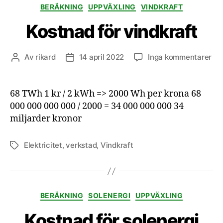
Kategorier
BERÄKNING
UPPVÄXLING
VINDKRAFT
Kostnad för vindkraft
till
Av
rikard
14 april 2022
Inga kommentarer
Inläggsförfattare
Inläggsdatum
Ko
för
vin
68 TWh 1 kr / 2 kWh => 2000 Wh per krona 68
000 000 000 000 / 2000 = 34 000 000 000 34
miljarder kronor
Elektricitet
,
verkstad
,
Vindkraft
Etiketter
Kategorier
BERÄKNING
SOLENERGI
UPPVÄXLING
Kostnad för solenergi