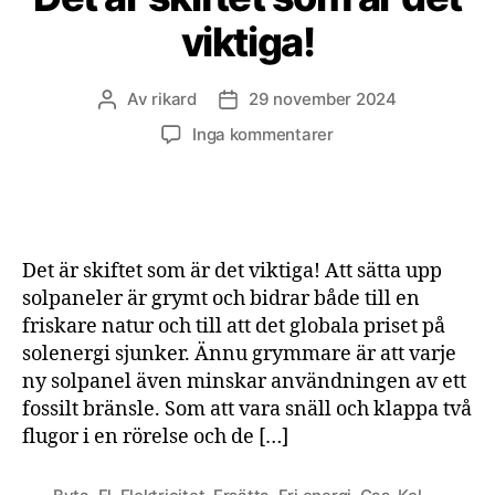
viktiga!
Av
rikard
29 november 2024
Inläggsförfattare
Inläggsdatum
till
Inga kommentarer
Det
är skiftet som
är
det
viktiga!
Det är skiftet som är det viktiga! Att sätta upp
solpaneler är grymt och bidrar både till en
friskare natur och till att det globala priset på
solenergi sjunker. Ännu grymmare är att varje
ny solpanel även minskar användningen av ett
fossilt bränsle. Som att vara snäll och klappa två
flugor i en rörelse och de […]