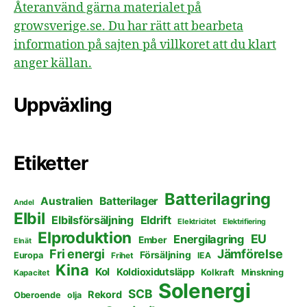
Återanvänd gärna materialet på
growsverige.se. Du har rätt att bearbeta
information på sajten på villkoret att du klart
anger källan.
Uppväxling
Etiketter
Batterilagring
Australien
Batterilager
Andel
Elbil
Elbilsförsäljning
Eldrift
Elektricitet
Elektrifiering
Elproduktion
EU
Energilagring
Ember
Elnät
Fri energi
Jämförelse
Försäljning
Europa
Frihet
IEA
Kina
Kol
Koldioxidutsläpp
Kolkraft
Minskning
Kapacitet
Solenergi
SCB
Rekord
Oberoende
olja