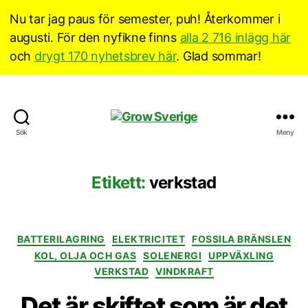
Nu tar jag paus för semester, puh! Återkommer i
augusti. För den nyfikne finns
alla 2 716 inlägg här
och
drygt 170 nyhetsbrev här
. Glad sommar!
Grow
Sök
Meny
Sverige
Etikett:
verkstad
Kategorier
BATTERILAGRING
ELEKTRICITET
FOSSILA BRÄNSLEN
KOL, OLJA OCH GAS
SOLENERGI
UPPVÄXLING
VERKSTAD
VINDKRAFT
Det är skiftet som är det