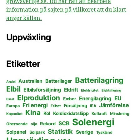
growsverige.se. Du har rätt att bearbeta
information på sajten på villkoret att du klart
anger källan.
Uppväxling
Etiketter
Batterilagring
Australien
Batterilager
Andel
Elbil
Elbilsförsäljning
Eldrift
Elektricitet
Elektrifiering
Elproduktion
EU
Energilagring
Ember
Elnät
Fri energi
Jämförelse
Försäljning
Europa
Frihet
IEA
Kina
Kol
Koldioxidutsläpp
Kolkraft
Minskning
Kapacitet
Solenergi
SCB
Rekord
Oberoende
olja
Statistik
Solpanel
Sverige
Solpark
Tyskland