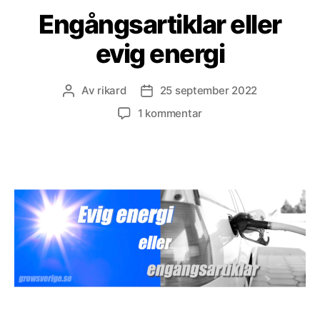
Engångsartiklar eller
evig energi
Av
rikard
25 september 2022
Inläggsförfattare
Inläggsdatum
till
1 kommentar
Engångsartiklar
eller
evig
energi