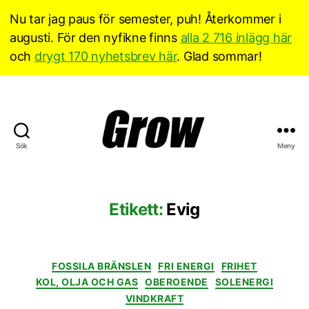
Nu tar jag paus för semester, puh! Återkommer i
augusti. För den nyfikne finns
alla 2 716 inlägg här
och
drygt 170 nyhetsbrev här
. Glad sommar!
Sök
Meny
Grow
Sverige
Etikett:
Evig
Kategorier
FOSSILA BRÄNSLEN
FRI ENERGI
FRIHET
KOL, OLJA OCH GAS
OBEROENDE
SOLENERGI
VINDKRAFT