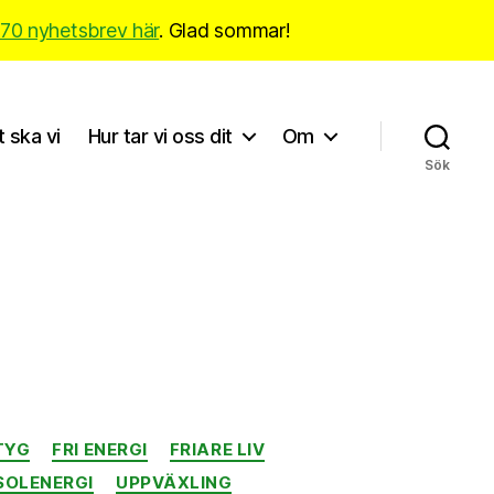
170 nyhetsbrev här
. Glad sommar!
t ska vi
Hur tar vi oss dit
Om
Sök
TYG
FRI ENERGI
FRIARE LIV
SOLENERGI
UPPVÄXLING