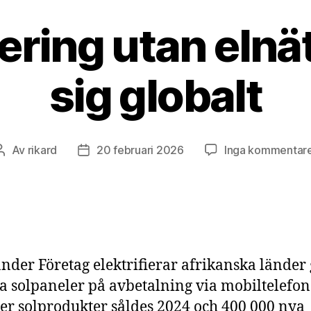
iering utan elnä
sig globalt
Av
rikard
20 februari 2026
Inga kommentar
Inläggsförfattare
Inläggsdatum
nder Företag elektrifierar afrikanska lände
lja solpaneler på avbetalning via mobiltelefon
er solprodukter såldes 2024 och 400 000 nya