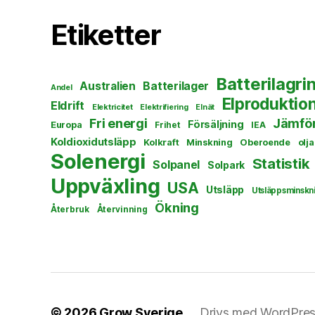
Etiketter
Batterilagri
Australien
Batterilager
Andel
Elproduktio
Eldrift
Elektricitet
Elektrifiering
Elnät
Fri energi
Jämför
Försäljning
Europa
Frihet
IEA
Koldioxidutsläpp
Kolkraft
Minskning
Oberoende
olja
Solenergi
Statistik
Solpanel
Solpark
Uppväxling
USA
Utsläpp
Utsläppsminskn
Ökning
Återbruk
Återvinning
© 2026
Grow Sverige
Drivs med WordPre