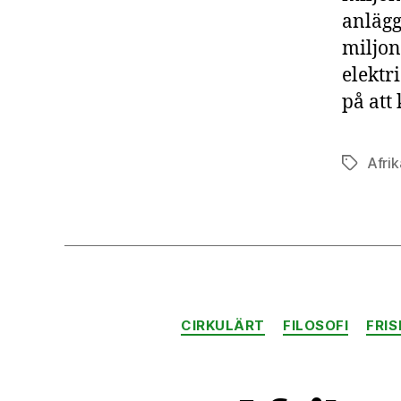
anlägg
miljon
elektr
på att
Afrik
Etiketter
CIRKULÄRT
FILOSOFI
FRIS