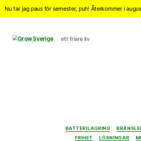
Nu tar jag paus för semester, puh! Återkommer i august
ett friare liv
Grow
Sverige
BATTERILAGRING
BRÄNSLE
FRIHET
LÖSNINGAR
M