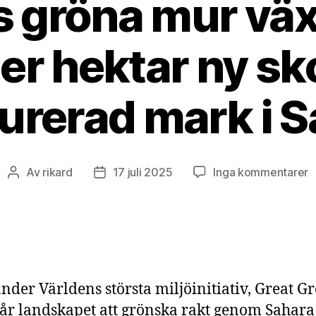
s gröna mur väx
er hektar ny s
urerad mark i 
ti
Av
rikard
17 juli 2025
Inga kommentarer
Inläggsförfattare
Inläggsdatum
A
g
m
v
–
6
nder Världens största miljöinitiativ, Great G
m
h
får landskapet att grönska rakt genom Sahara 