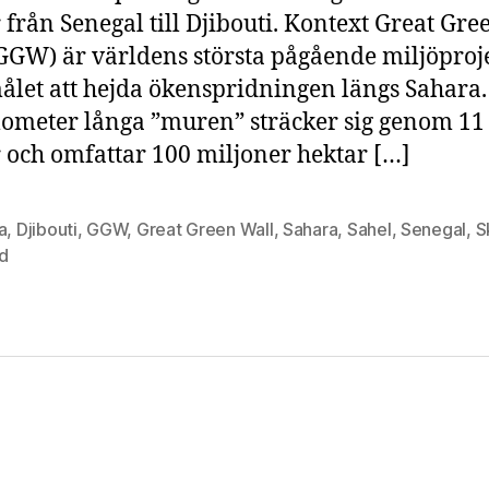
n
 från Senegal till Djibouti. Kontext Great Gre
s
GGW) är världens största pågående miljöproj
o
let att hejda ökenspridningen längs Sahara.
r
m
lometer långa ”muren” sträcker sig genom 11
i
 och omfattar 100 miljoner hektar […]
S
a
,
Djibouti
,
GGW
,
Great Green Wall
,
Sahara
,
Sahel
,
Senegal
,
S
d