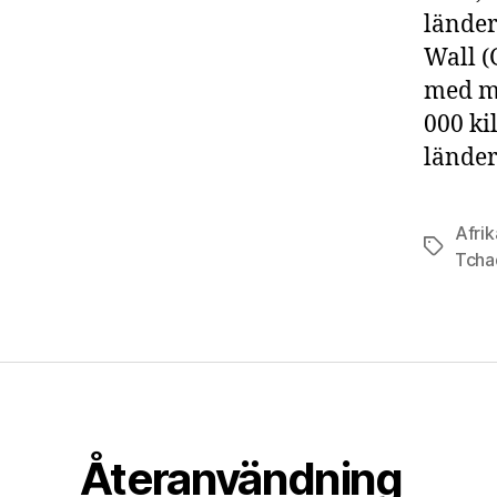
länder
Wall (
med må
000 ki
länder
Afrik
Etiketter
Tcha
Återanvändning