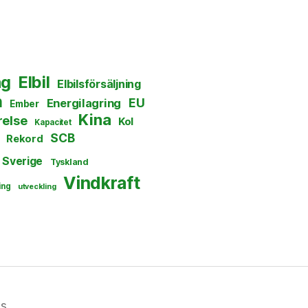
ng
Elbil
Elbilsförsäljning
n
EU
Energilagring
Ember
Kina
else
Kol
Kapacitet
SCB
Rekord
Sverige
Tyskland
Vindkraft
ing
utveckling
ss