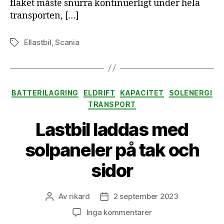
flaket måste snurra kontinuerligt under hela
transporten, […]
Ellastbil
,
Scania
Etiketter
Kategorier
BATTERILAGRING
ELDRIFT
KAPACITET
SOLENERGI
TRANSPORT
Lastbil laddas med
solpaneler på tak och
sidor
Av
rikard
2 september 2023
Inläggsförfattare
Inläggsdatum
till
Inga kommentarer
Lastbil