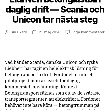
daglig drift — Scania och
Unicon tar nästa steg
till
Av
rikard
23 maj 2026
Inga kommentarer
Inläggsförfattare
Inläggsdatum
Eld
bet
i
dag
dri
Vad händer Scania, danska Unicon och tyska
—
Liebherr har tagit en helelektrisk lösning för
Sc
betongtransport i drift. Fordonet är inte ett
oc
pilotprojekt utan är avsett för daglig
Un
tar
kommersiell användning. Kontext
nä
Betongtransport räknas som ett av de svåraste
st
transportsegmenten att elektrifiera. Fordonet
behöver inte bara köra — betongtrumman på