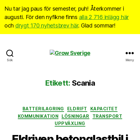
Nu tar jag paus för semester, puh! Återkommer i
augusti. För den nyfikne finns
alla 2 716 inlägg här
och
drygt 170 nyhetsbrev här
. Glad sommar!
Grow
Sök
Meny
Sverige
Etikett:
Scania
Kategorier
BATTERILAGRING
ELDRIFT
KAPACITET
KOMMUNIKATION
LÖSNINGAR
TRANSPORT
UPPVÄXLING
Eldriven betonglastbil i