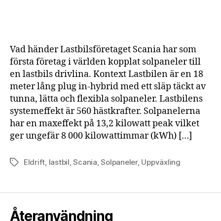
laddas
med
solpaneler
på
Vad händer Lastbilsföretaget Scania har som
tak
första företag i världen kopplat solpaneler till
och
en lastbils drivlina. Kontext Lastbilen är en 18
sidor
meter lång plug in-hybrid med ett släp täckt av
tunna, lätta och flexibla solpaneler. Lastbilens
systemeffekt är 560 hästkrafter. Solpanelerna
har en maxeffekt på 13,2 kilowatt peak vilket
ger ungefär 8 000 kilowattimmar (kWh) […]
Eldrift
,
lastbil
,
Scania
,
Solpaneler
,
Uppväxling
Etiketter
Återanvändning