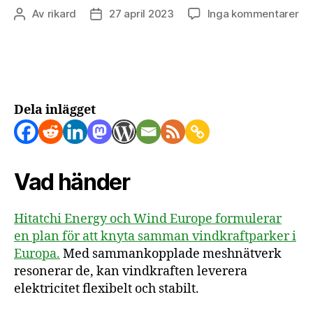
till
Av
rikard
27 april 2023
Inga kommentarer
Inläggsförfattare
Inläggsdatum
Me
en
ny
för
ha
vi
Dela inlägget
Vad händer
Hitatchi Energy och Wind Europe formulerar
en plan för att knyta samman vindkraftparker i
Europa.
Med sammankopplade meshnätverk
resonerar de, kan vindkraften leverera
elektricitet flexibelt och stabilt.