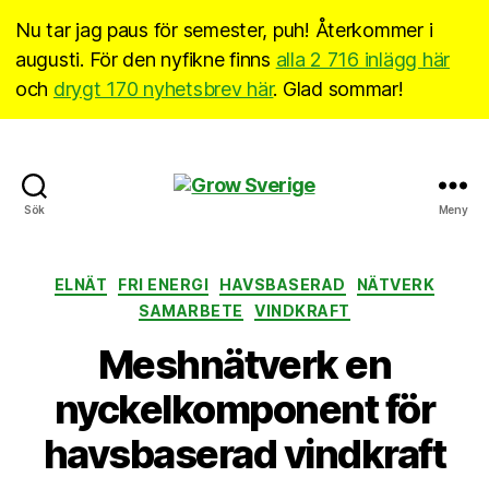
Nu tar jag paus för semester, puh! Återkommer i
augusti. För den nyfikne finns
alla 2 716 inlägg här
och
drygt 170 nyhetsbrev här
. Glad sommar!
Grow
Sök
Meny
Sverige
Kategorier
ELNÄT
FRI ENERGI
HAVSBASERAD
NÄTVERK
SAMARBETE
VINDKRAFT
Meshnätverk en
nyckelkomponent för
havsbaserad vindkraft