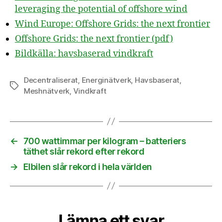
leveraging the potential of offshore wind
Wind Europe: Offshore Grids: the next frontier
Offshore Grids: the next frontier (pdf)
Bildkälla: havsbaserad vindkraft
Decentraliserat
,
Energinätverk
,
Havsbaserat
,
Etiketter
Meshnätverk
,
Vindkraft
←
700 wattimmar per kilogram – batteriers
täthet slår rekord efter rekord
→
Elbilen slår rekord i hela världen
Lämna ett svar