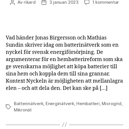
till
Av
rikard
3 januari 2023
1 kommentar
Inläggsförfattare
Inläggsdatum
Batte
skap
ett
ener
mell
Vad händer Jonas Birgersson och Mathias
hushå
Sundin skriver idag om batterinätverk som en
kvar
nyckel för svensk energiförsörjning. De
och
argumenterar för en hembatterireform som ska
kom
ge svenskarna möjlighet att köpa batterier till
sina hem och koppla dem till sina grannar.
Kontext Nyckeln är möjligheten att mellanlagra
elen – och att dela den. Det kan ske på […]
Batterinätverk
,
Energinätverk
,
Hembatteri
,
Microgrid
,
Etiketter
Mikronät