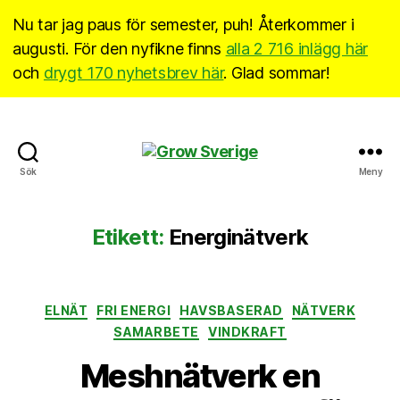
Nu tar jag paus för semester, puh! Återkommer i
augusti. För den nyfikne finns
alla 2 716 inlägg här
och
drygt 170 nyhetsbrev här
. Glad sommar!
Grow
Sök
Meny
Sverige
Etikett:
Energinätverk
Kategorier
ELNÄT
FRI ENERGI
HAVSBASERAD
NÄTVERK
SAMARBETE
VINDKRAFT
Meshnätverk en