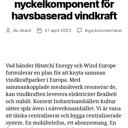
nyckelkomponent för
havsbaserad vindkraft
till
Av
rikard
27 april 2023
Inga kommentarer
Inläggsförfattare
Inläggsdatum
Me
en
ny
för
ha
Vad händer Hitatchi Energy och Wind Europe
vi
formulerar en plan för att knyta samman
vindkraftparker i Europa. Med
sammankopplade meshnätverk resonerar de,
kan vindkraften leverera elektricitet flexibelt
och stabilt. Kontext Industrisamhällets kultur
sätter spår även i nätverkssamhället. Vi är vana
att tänka centraliserat och bygga centraliserade
system. En mobiltelefon, ett abonnemang. En