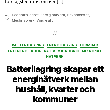
företagsledning som ger […]
Decentraliserat
,
Energinätverk
,
Havsbaserat
,
Etiketter
Meshnätverk
,
Vindkraft
Kategorier
BATTERILAGRING
ENERGILAGRING
FORMBAR
FRI ENERGI
KOOPERATIV
MICROGRID
MIKRONÄT
NÄTVERK
Batterilagring skapar ett
energinätverk mellan
hushåll, kvarter och
kommuner