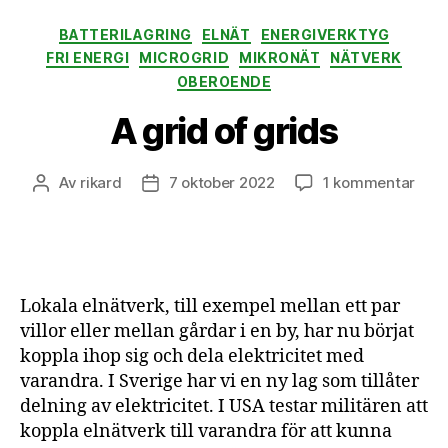
Kategorier
BATTERILAGRING
ELNÄT
ENERGIVERKTYG
FRI ENERGI
MICROGRID
MIKRONÄT
NÄTVERK
OBEROENDE
A grid of grids
till
Av
rikard
7 oktober 2022
1 kommentar
Inläggsförfattare
Inläggsdatum
A
grid
of
grid
Lokala elnätverk, till exempel mellan ett par
villor eller mellan gårdar i en by, har nu börjat
koppla ihop sig och dela elektricitet med
varandra. I Sverige har vi en ny lag som tillåter
delning av elektricitet. I USA testar militären att
koppla elnätverk till varandra för att kunna