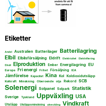
Etiketter
Batterilagring
Australien
Batterilager
Andel
Elbil
Elbilsförsäljning
Eldrift
Elektricitet
Elektrifiering
Elproduktion
EU
Energilagring
Ember
Elnät
Fri energi
Försäljning
Europa
Frihet
IEA
Kina
Jämförelse
Kol
Koldioxidutsläpp
Kapacitet
SCB
Rekord
Kolkraft
Minskning
Oberoende
olja
Solenergi
Statistik
Solpanel
Solpark
Uppväxling
USA
Sverige
Tyskland
Vindkraft
Utsläpp
Utsläppsminskning
utveckling