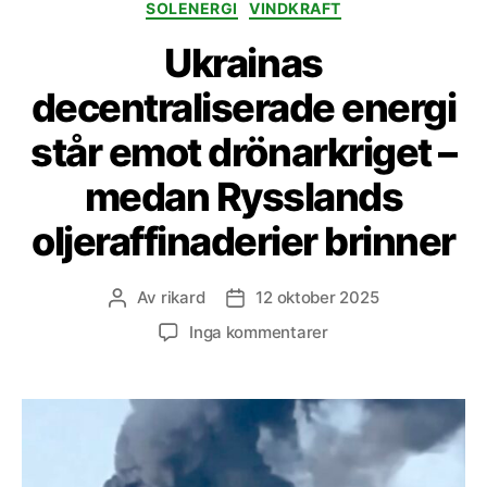
SOLENERGI
VINDKRAFT
Ukrainas
decentraliserade energi
står emot drönarkriget –
medan Rysslands
oljeraffinaderier brinner
Av
rikard
12 oktober 2025
Inläggsförfattare
Inläggsdatum
till
Inga kommentarer
Ukrainas
decentraliserade
energi
står
emot
drönarkriget