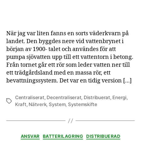
Vi
byt
sy
När jag var liten fanns en sorts väderkvarn på
landet. Den byggdes nere vid vattenbrynet i
början av 1900- talet och användes för att
pumpa sjövatten upp till ett vattentorn i betong.
Från tornet går ett rör som leder vatten ner till
ett trädgårdsland med en massa rör, ett
bevattningssystem. Det var en tidig version […]
Centraliserat
,
Decentraliserat
,
Distribuerat
,
Energi
,
Etiketter
Kraft
,
Nätverk
,
System
,
Systemskifte
Kategorier
ANSVAR
BATTERILAGRING
DISTRIBUERAD