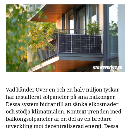
tyska
hem
har
installerat
solpaneler
på
sina
balkonger
Vad händer Över en och en halv miljon tyskar
har installerat solpaneler på sina balkonger.
Dessa system bidrar till att sänka elkostnader
och stödja klimatmålen. Kontext Trenden med
balkongsolpaneler är en del av en bredare
utveckling mot decentraliserad energi. Dessa