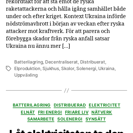
rekordtakt för att stå emot de ryska
för
raketattackerna och hålla igång samhället både
ett
sö
under och efter kriget. Kontext Ukraina införde
eln
nödströmavbrott i början av veckan efter ryska
attacker mot kraftverk. För att parera och
förebygga skador från ryska anfall satsar
Ukraina nu ännu mer […]
Batterilagring
,
Decentraliserat
,
Distribuerat
,
Elproduktion
,
Sjukhus
,
Skolor
,
Solenergi
,
Ukraina
,
Etiketter
Uppväxling
Kategorier
BATTERILAGRING
DISTRIBUERAD
ELEKTRICITET
ELNÄT
FRI ENERGI
FRIARE LIV
NÄTVERK
SAMARBETE
SOLENERGI
SYNSÄTT