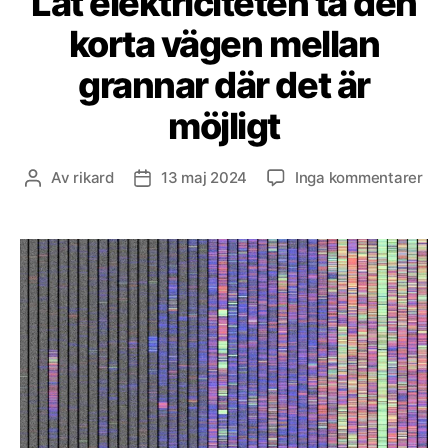
Låt elektriciteten ta den
korta vägen mellan
grannar där det är
möjligt
till
Av
rikard
13 maj 2024
Inga kommentarer
Inläggsförfattare
Inläggsdatum
Låt
ele
ta
de
kor
vä
mel
gra
där
det
är
möj