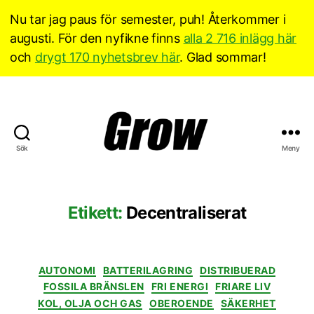
Nu tar jag paus för semester, puh! Återkommer i
augusti. För den nyfikne finns
alla 2 716 inlägg här
och
drygt 170 nyhetsbrev här
. Glad sommar!
Sök
Meny
Grow
Sverige
Etikett:
Decentraliserat
Kategorier
AUTONOMI
BATTERILAGRING
DISTRIBUERAD
FOSSILA BRÄNSLEN
FRI ENERGI
FRIARE LIV
KOL, OLJA OCH GAS
OBEROENDE
SÄKERHET