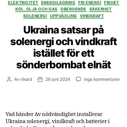
ELEKTRICITET
ENERGILAGRING
FRI ENERGI
FRIHET
KOL, OLJA OCH GAS
OBEROENDE
SÄKERHET
SOLENERGI
UPPVÄXLING
VINDKRAFT
Ukraina satsar på
solenergi och vindkraft
istället för ett
sönderbombat elnät
till
Av
rikard
26 juni 2024
Inga kommentarer
Inläggsförfattare
Inläggsdatum
Ukr
sat
på
sol
oc
Vad händer Av nödvändighet installerar
vin
Ukraina solenergi, vindkraft och batterier i
istä