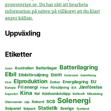
growsverige.se. Du har rätt att bearbeta
information på sajten på villkoret att du klart
anger källan.
Uppväxling
Etiketter
Batterilagring
Australien
Batterilager
Andel
Elbil
Elbilsförsäljning
Eldrift
Elektricitet
Elektrifiering
Elproduktion
EU
Energilagring
Ember
Elnät
Fri energi
Jämförelse
Försäljning
Europa
Frihet
IEA
Kina
Kol
Koldioxidutsläpp
Kolkraft
Minskning
Kapacitet
Solenergi
SCB
Rekord
Oberoende
olja
Statistik
Solpanel
Sverige
Solpark
Tyskland