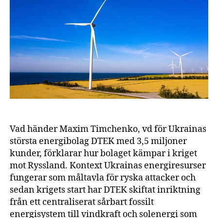
och
klim
hän
iho
Vad händer Maxim Timchenko, vd för Ukrainas
största energibolag DTEK med 3,5 miljoner
kunder, förklarar hur bolaget kämpar i kriget
mot Ryssland. Kontext Ukrainas energiresurser
fungerar som måltavla för ryska attacker och
sedan krigets start har DTEK skiftat inriktning
från ett centraliserat sårbart fossilt
energisystem till vindkraft och solenergi som