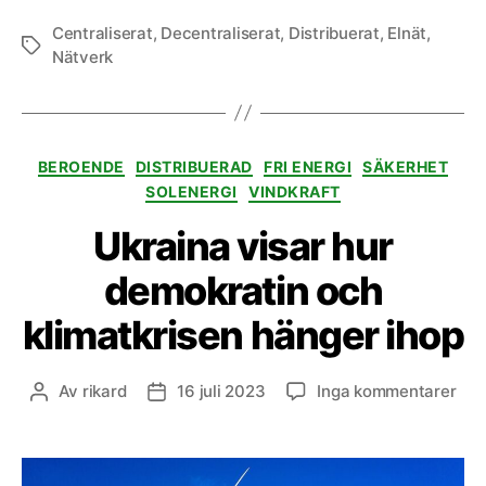
Centraliserat
,
Decentraliserat
,
Distribuerat
,
Elnät
,
Etiketter
Nätverk
Kategorier
BEROENDE
DISTRIBUERAD
FRI ENERGI
SÄKERHET
SOLENERGI
VINDKRAFT
Ukraina visar hur
demokratin och
klimatkrisen hänger ihop
till
Av
rikard
16 juli 2023
Inga kommentarer
Inläggsförfattare
Inläggsdatum
Ukr
visa
hur
dem