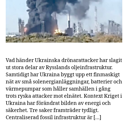
–
medan
Rysslands
oljeraffinaderier
brinner
Vad händer Ukrainska drönarattacker har slagit
ut stora delar av Rysslands oljeinfrastruktur.
Samtidigt har Ukraina byggt upp ett finmaskigt
nät av små solenergianläggningar, batterier och
värmepumpar som håller samhällen i gång
trots ryska attacker mot elnätet. Kontext Kriget i
Ukraina har förändrat bilden av energi och
säkerhet. Tre saker framträder tydligt.
Centraliserad fossil infrastruktur är […]