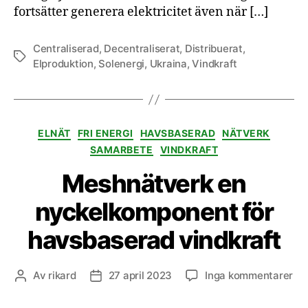
fortsätter generera elektricitet även när […]
Centraliserad
,
Decentraliserat
,
Distribuerat
,
Etiketter
Elproduktion
,
Solenergi
,
Ukraina
,
Vindkraft
Kategorier
ELNÄT
FRI ENERGI
HAVSBASERAD
NÄTVERK
SAMARBETE
VINDKRAFT
Meshnätverk en
nyckelkomponent för
havsbaserad vindkraft
till
Av
rikard
27 april 2023
Inga kommentarer
Inläggsförfattare
Inläggsdatum
Me
en