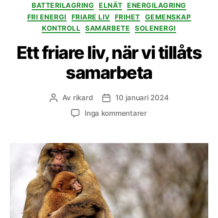
Kategorier
BATTERILAGRING
ELNÄT
ENERGILAGRING
FRI ENERGI
FRIARE LIV
FRIHET
GEMENSKAP
KONTROLL
SAMARBETE
SOLENERGI
Ett friare liv, när vi tillåts
samarbeta
Av
rikard
10 januari 2024
Inläggsförfattare
Inläggsdatum
till
Inga kommentarer
Ett
friare
liv,
när
vi
tillåts
samarbeta