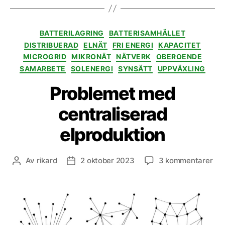
Kategorier
BATTERILAGRING
BATTERISAMHÄLLET
DISTRIBUERAD
ELNÄT
FRI ENERGI
KAPACITET
MICROGRID
MIKRONÄT
NÄTVERK
OBEROENDE
SAMARBETE
SOLENERGI
SYNSÄTT
UPPVÄXLING
Problemet med
centraliserad
elproduktion
till
Av
rikard
2 oktober 2023
3 kommentarer
Inläggsförfattare
Inläggsdatum
Pro
me
cen
elp