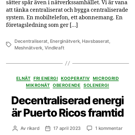
sätter spår även i nätverkssamhället. Vi är vana
att tänka centraliserat och bygga centraliserade
system. En mobiltelefon, ett abonnemang. En
företagsledning som ger […]
Decentraliserat
,
Energinätverk
,
Havsbaserat
,
Etiketter
Meshnätverk
,
Vindkraft
Kategorier
ELNÄT
FRI ENERGI
KOOPERATIV
MICROGRID
MIKRONÄT
OBEROENDE
SOLENERGI
Decentraliserad energi
är Puerto Ricos framtid
till
Av
rikard
17 april 2023
1 kommentar
Inläggsförfattare
Inläggsdatum
Decen