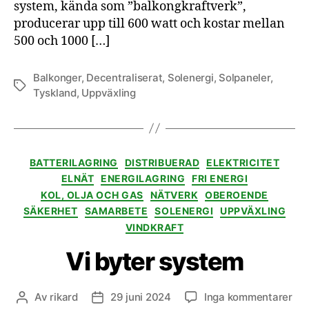
system, kända som ”balkongkraftverk”,
producerar upp till 600 watt och kostar mellan
500 och 1000 […]
Balkonger
,
Decentraliserat
,
Solenergi
,
Solpaneler
,
Etiketter
Tyskland
,
Uppväxling
Kategorier
BATTERILAGRING
DISTRIBUERAD
ELEKTRICITET
ELNÄT
ENERGILAGRING
FRI ENERGI
KOL, OLJA OCH GAS
NÄTVERK
OBEROENDE
SÄKERHET
SAMARBETE
SOLENERGI
UPPVÄXLING
VINDKRAFT
Vi byter system
till
Av
rikard
29 juni 2024
Inga kommentarer
Inläggsförfattare
Inläggsdatum