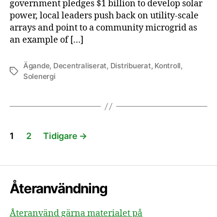
government pledges $1 billion to develop solar
power, local leaders push back on utility-scale
arrays and point to a community microgrid as
an example of […]
Ägande
,
Decentraliserat
,
Distribuerat
,
Kontroll
,
Etiketter
Solenergi
Sidnumrering
1
2
Tidigare
→
för
inlägg
Återanvändning
Återanvänd gärna materialet på