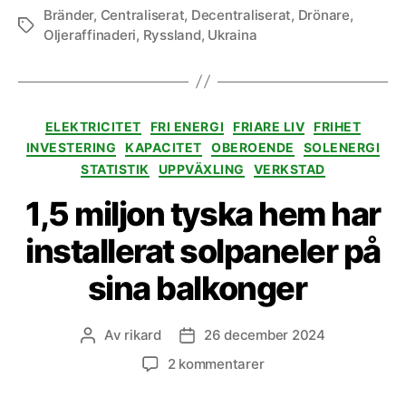
Bränder
,
Centraliserat
,
Decentraliserat
,
Drönare
,
Etiketter
Oljeraffinaderi
,
Ryssland
,
Ukraina
Kategorier
ELEKTRICITET
FRI ENERGI
FRIARE LIV
FRIHET
INVESTERING
KAPACITET
OBEROENDE
SOLENERGI
STATISTIK
UPPVÄXLING
VERKSTAD
1,5 miljon tyska hem har
installerat solpaneler på
sina balkonger
Av
rikard
26 december 2024
Inläggsförfattare
Inläggsdatum
till
2 kommentarer
1,5
miljon