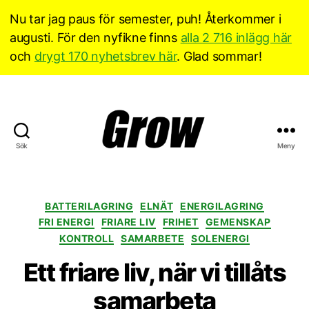
Nu tar jag paus för semester, puh! Återkommer i
augusti. För den nyfikne finns
alla 2 716 inlägg här
och
drygt 170 nyhetsbrev här
. Glad sommar!
Sök
Meny
Grow
Sverige
Kategorier
BATTERILAGRING
ELNÄT
ENERGILAGRING
FRI ENERGI
FRIARE LIV
FRIHET
GEMENSKAP
KONTROLL
SAMARBETE
SOLENERGI
Ett friare liv, när vi tillåts
samarbeta