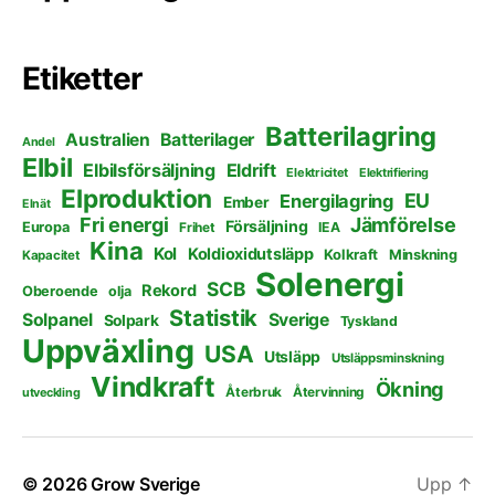
Etiketter
Batterilagring
Australien
Batterilager
Andel
Elbil
Elbilsförsäljning
Eldrift
Elektricitet
Elektrifiering
Elproduktion
EU
Energilagring
Ember
Elnät
Fri energi
Jämförelse
Försäljning
Europa
Frihet
IEA
Kina
Kol
Koldioxidutsläpp
Kolkraft
Minskning
Kapacitet
Solenergi
SCB
Rekord
Oberoende
olja
Statistik
Solpanel
Sverige
Solpark
Tyskland
Uppväxling
USA
Utsläpp
Utsläppsminskning
Vindkraft
Ökning
Återbruk
Återvinning
utveckling
© 2026
Grow Sverige
Upp
↑