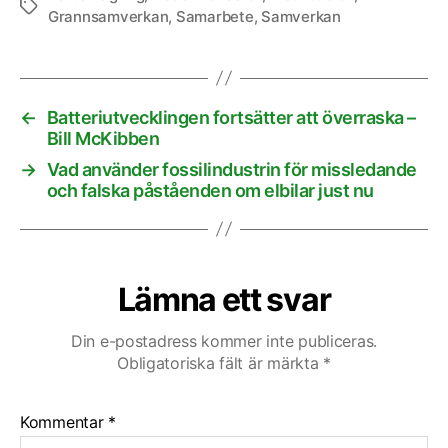
Etiketter
Grannsamverkan
,
Samarbete
,
Samverkan
←
Batteriutvecklingen fortsätter att överraska –
Bill McKibben
→
Vad använder fossilindustrin för missledande
och falska påståenden om elbilar just nu
Lämna ett svar
Din e-postadress kommer inte publiceras.
Obligatoriska fält är märkta
*
Kommentar
*