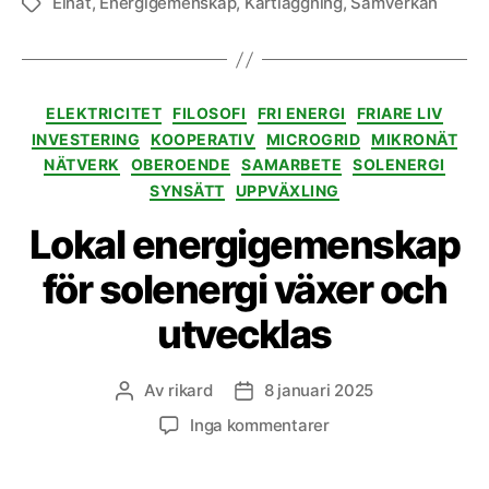
Elnät
,
Energigemenskap
,
Kartläggning
,
Samverkan
Etiketter
Kategorier
ELEKTRICITET
FILOSOFI
FRI ENERGI
FRIARE LIV
INVESTERING
KOOPERATIV
MICROGRID
MIKRONÄT
NÄTVERK
OBEROENDE
SAMARBETE
SOLENERGI
SYNSÄTT
UPPVÄXLING
Lokal energigemenskap
för solenergi växer och
utvecklas
Av
rikard
8 januari 2025
Inläggsförfattare
Inläggsdatum
till
Inga kommentarer
Lokal
energigemenskap