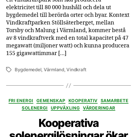
elektricitet till 80 000 hushåll och dela ut
bygdemedel till berörda orter och byar. Kontext
Vindkraftparken Stöllsäterberget, mellan
Torsby och Malung i Värmland, kommer bestå
av 8 vindkraftverk med en total kapacitet på 47
megawatt (miljoner watt) och kunna producera
155 gigawattimmar […]
Bygdemedel
,
Värmland
,
Vindkraft
Etiketter
Kategorier
FRI ENERGI
GEMENSKAP
KOOPERATIV
SAMARBETE
SOLENERGI
UPPVÄXLING
VÄRDERINGAR
Kooperativa
solenergilösningar ökar