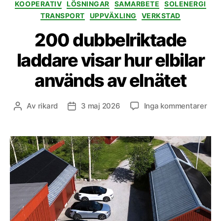
KOOPERATIV
LÖSNINGAR
SAMARBETE
SOLENERGI
TRANSPORT
UPPVÄXLING
VERKSTAD
200 dubbelriktade
laddare visar hur elbilar
används av elnätet
till
Av
rikard
3 maj 2026
Inga kommentarer
Inläggsförfattare
Inläggsdatum
200
dub
lad
visa
hur
elbi
anv
av
elnä