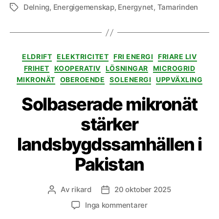
Delning
,
Energigemenskap
,
Energynet
,
Tamarinden
Etiketter
Kategorier
ELDRIFT
ELEKTRICITET
FRI ENERGI
FRIARE LIV
FRIHET
KOOPERATIV
LÖSNINGAR
MICROGRID
MIKRONÄT
OBEROENDE
SOLENERGI
UPPVÄXLING
Solbaserade mikronät
stärker
landsbygdssamhällen i
Pakistan
Av
rikard
20 oktober 2025
Inläggsförfattare
Inläggsdatum
till
Inga kommentarer
Solbaserade