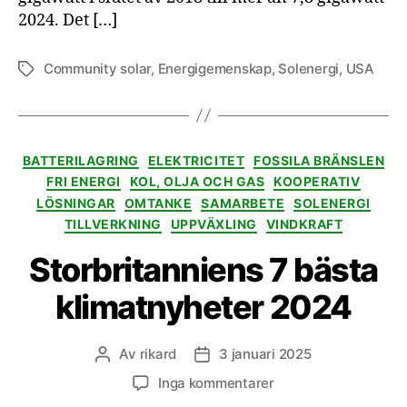
2024. Det […]
Community solar
,
Energigemenskap
,
Solenergi
,
USA
Etiketter
Kategorier
BATTERILAGRING
ELEKTRICITET
FOSSILA BRÄNSLEN
FRI ENERGI
KOL, OLJA OCH GAS
KOOPERATIV
LÖSNINGAR
OMTANKE
SAMARBETE
SOLENERGI
TILLVERKNING
UPPVÄXLING
VINDKRAFT
Storbritanniens 7 bästa
klimatnyheter 2024
Av
rikard
3 januari 2025
Inläggsförfattare
Inläggsdatum
till
Inga kommentarer
Storbritanniens