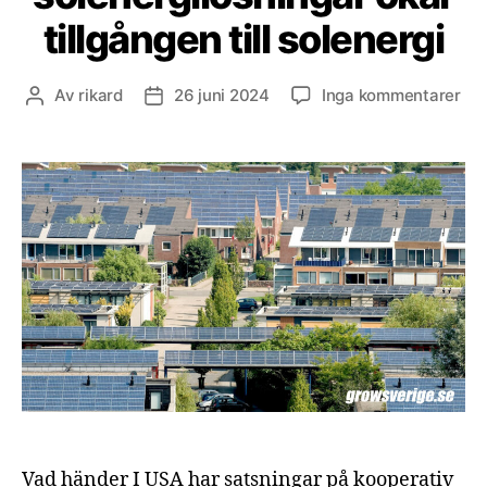
tillgången till solenergi
till
Av
rikard
26 juni 2024
Inga kommentarer
Inläggsförfattare
Inläggsdatum
Koo
sol
öka
til
till
sol
Vad händer I USA har satsningar på kooperativ