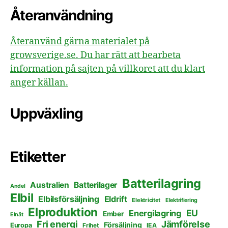
Återanvändning
Återanvänd gärna materialet på
growsverige.se. Du har rätt att bearbeta
information på sajten på villkoret att du klart
anger källan.
Uppväxling
Etiketter
Batterilagring
Australien
Batterilager
Andel
Elbil
Elbilsförsäljning
Eldrift
Elektricitet
Elektrifiering
Elproduktion
EU
Energilagring
Ember
Elnät
Fri energi
Jämförelse
Försäljning
Europa
Frihet
IEA