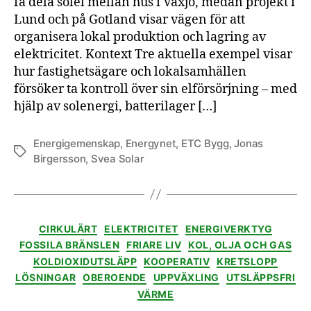
få dela solel mellan hus i Växjö, medan projekt i
Lund och på Gotland visar vägen för att
organisera lokal produktion och lagring av
elektricitet. Kontext Tre aktuella exempel visar
hur fastighetsägare och lokalsamhällen
försöker ta kontroll över sin elförsörjning – med
hjälp av solenergi, batterilager […]
Energigemenskap
,
Energynet
,
ETC Bygg
,
Jonas
Etiketter
Birgersson
,
Svea Solar
Kategorier
CIRKULÄRT
ELEKTRICITET
ENERGIVERKTYG
FOSSILA BRÄNSLEN
FRIARE LIV
KOL, OLJA OCH GAS
KOLDIOXIDUTSLÄPP
KOOPERATIV
KRETSLOPP
LÖSNINGAR
OBEROENDE
UPPVÄXLING
UTSLÄPPSFRI
VÄRME