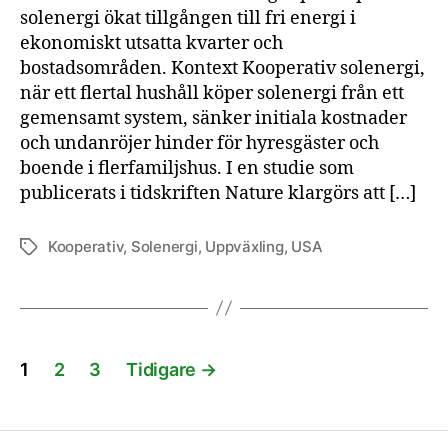
solenergi ökat tillgången till fri energi i
ekonomiskt utsatta kvarter och
bostadsområden. Kontext Kooperativ solenergi,
när ett flertal hushåll köper solenergi från ett
gemensamt system, sänker initiala kostnader
och undanröjer hinder för hyresgäster och
boende i flerfamiljshus. I en studie som
publicerats i tidskriften Nature klargörs att […]
Kooperativ
,
Solenergi
,
Uppväxling
,
USA
Etiketter
Sidnumrering
1
2
3
Tidigare
→
för
inlägg