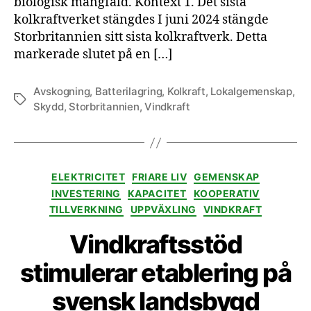
biologisk mångfald. Kontext 1. Det sista
kolkraftverket stängdes I juni 2024 stängde
Storbritannien sitt sista kolkraftverk. Detta
markerade slutet på en […]
Avskogning
,
Batterilagring
,
Kolkraft
,
Lokalgemenskap
,
Etiketter
Skydd
,
Storbritannien
,
Vindkraft
Kategorier
ELEKTRICITET
FRIARE LIV
GEMENSKAP
INVESTERING
KAPACITET
KOOPERATIV
TILLVERKNING
UPPVÄXLING
VINDKRAFT
Vindkraftsstöd
stimulerar etablering på
svensk landsbygd