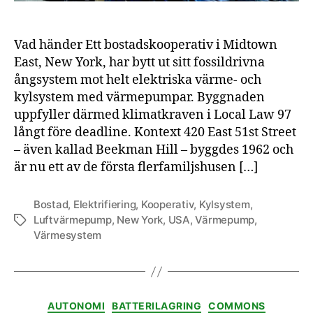
Vad händer Ett bostadskooperativ i Midtown
East, New York, har bytt ut sitt fossildrivna
ångsystem mot helt elektriska värme- och
kylsystem med värmepumpar. Byggnaden
uppfyller därmed klimatkraven i Local Law 97
långt före deadline. Kontext 420 East 51st Street
– även kallad Beekman Hill – byggdes 1962 och
är nu ett av de första flerfamiljshusen […]
Bostad
,
Elektrifiering
,
Kooperativ
,
Kylsystem
,
Luftvärmepump
,
New York
,
USA
,
Värmepump
,
Etiketter
Värmesystem
Kategorier
AUTONOMI
BATTERILAGRING
COMMONS