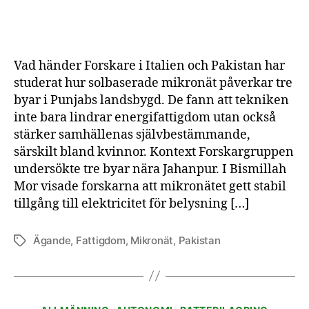
mikronät
stärker
landsbygdssamhälle
i
Vad händer Forskare i Italien och Pakistan har
Pakistan
studerat hur solbaserade mikronät påverkar tre
byar i Punjabs landsbygd. De fann att tekniken
inte bara lindrar energifattigdom utan också
stärker samhällenas självbestämmande,
särskilt bland kvinnor. Kontext Forskargruppen
undersökte tre byar nära Jahanpur. I Bismillah
Mor visade forskarna att mikronätet gett stabil
tillgång till elektricitet för belysning […]
Ägande
,
Fattigdom
,
Mikronät
,
Pakistan
Etiketter
Kategorier