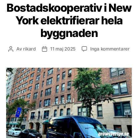
Bostadskooperativ i New
York elektrifierar hela
byggnaden
till
Av
rikard
11 maj 2025
Inga kommentarer
Inläggsförfattare
Inläggsdatum
Bos
i
Ne
Yor
elek
hel
byg