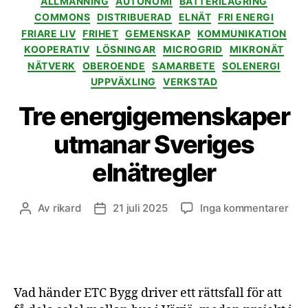
ALLMÄNNING
AUTONOMI
BATTERILAGRING
COMMONS
DISTRIBUERAD
ELNÄT
FRI ENERGI
FRIARE LIV
FRIHET
GEMENSKAP
KOMMUNIKATION
KOOPERATIV
LÖSNINGAR
MICROGRID
MIKRONÄT
NÄTVERK
OBEROENDE
SAMARBETE
SOLENERGI
UPPVÄXLING
VERKSTAD
Tre energigemenskaper
utmanar Sveriges
elnätregler
till
Av
rikard
21 juli 2025
Inga kommentarer
Inläggsförfattare
Inläggsdatum
Tre
ene
utm
Sve
elnä
Vad händer ETC Bygg driver ett rättsfall för att