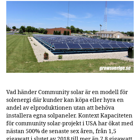
för
solenergi
växer
och
utvecklas
Vad händer Community solar är en modell för
solenergi där kunder kan köpa eller hyra en
andel av elproduktionen utan att behöva
installera egna solpaneler. Kontext Kapaciteten
för community solar-projekt i USA har ökat med
nästan 500% de senaste sex åren, från 1,5
gigawatt i slutet av 2018 till mer än 7,8 gigawatt