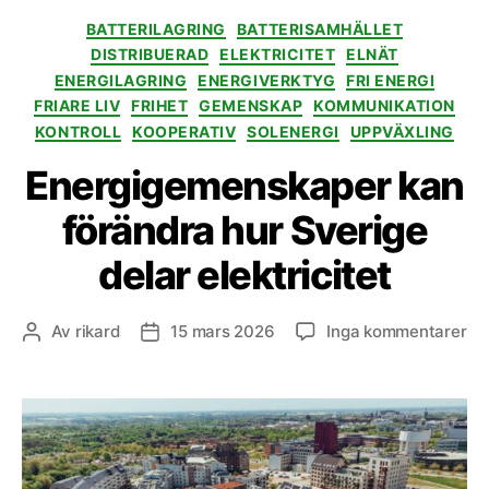
Kategorier
BATTERILAGRING
BATTERISAMHÄLLET
DISTRIBUERAD
ELEKTRICITET
ELNÄT
ENERGILAGRING
ENERGIVERKTYG
FRI ENERGI
FRIARE LIV
FRIHET
GEMENSKAP
KOMMUNIKATION
KONTROLL
KOOPERATIV
SOLENERGI
UPPVÄXLING
Energigemenskaper kan
förändra hur Sverige
delar elektricitet
till
Av
rikard
15 mars 2026
Inga kommentarer
Inläggsförfattare
Inläggsdatum
En
ka
fö
hu
Sv
del