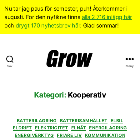
Nu tar jag paus för semester, puh! Återkommer i
augusti. För den nyfikne finns
alla 2 716 inlägg här
och
drygt 170 nyhetsbrev här
. Glad sommar!
Sök
Meny
Grow
Sverige
Kategori:
Kooperativ
Kategorier
BATTERILAGRING
BATTERISAMHÄLLET
ELBIL
ELDRIFT
ELEKTRICITET
ELNÄT
ENERGILAGRING
ENERGIVERKTYG
FRIARE LIV
KOMMUNIKATION