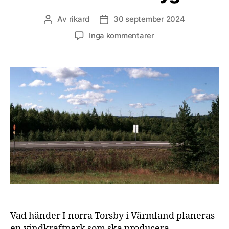
Av
rikard
30 september 2024
Inläggsförfattare
Inläggsdatum
till
Inga kommentarer
Vindkraftsstöd
stimulerar
etablering
på
svensk
landsbygd
Vad händer I norra Torsby i Värmland planeras
en vindkraftpark som ska producera