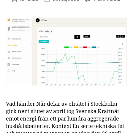
Batter
och
solen
ökar
stads
flexibi
Vad händer När delar av elnätet i Stockholm
gick ner i slutet av april tog Svenska Kraftnät
emot energi från ett par hundra aggregerade
hushållsbatterier. Kontext En serie tekniska fel