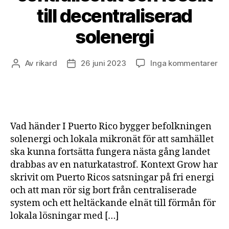
till decentraliserad
solenergi
till
Av
rikard
26 juni 2023
Inga kommentarer
Inläggsförfattare
Inläggsdatum
Pue
Ric
frå
cen
oc
Vad händer I Puerto Rico bygger befolkningen
fos
solenergi och lokala mikronät för att samhället
till
ska kunna fortsätta fungera nästa gång landet
dec
drabbas av en naturkatastrof. Kontext Grow har
sol
skrivit om Puerto Ricos satsningar på fri energi
och att man rör sig bort från centraliserade
system och ett heltäckande elnät till förmån för
lokala lösningar med […]