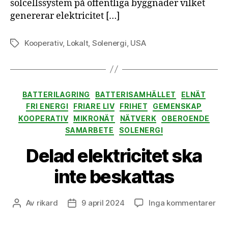
solcellssystem på offentliga byggnader vilket
genererar elektricitet […]
Kooperativ
,
Lokalt
,
Solenergi
,
USA
Etiketter
Kategorier
BATTERILAGRING
BATTERISAMHÄLLET
ELNÄT
FRI ENERGI
FRIARE LIV
FRIHET
GEMENSKAP
KOOPERATIV
MIKRONÄT
NÄTVERK
OBEROENDE
SAMARBETE
SOLENERGI
Delad elektricitet ska
inte beskattas
till
Av
rikard
9 april 2024
Inga kommentarer
Inläggsförfattare
Inläggsdatum
Del
elek