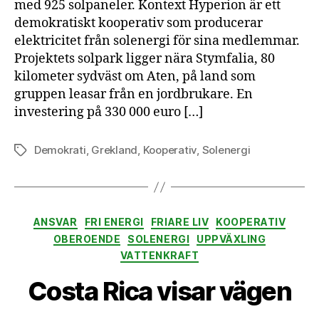
med 925 solpaneler. Kontext Hyperion är ett
demokratiskt kooperativ som producerar
elektricitet från solenergi för sina medlemmar.
Projektets solpark ligger nära Stymfalia, 80
kilometer sydväst om Aten, på land som
gruppen leasar från en jordbrukare. En
investering på 330 000 euro […]
Demokrati
,
Grekland
,
Kooperativ
,
Solenergi
Etiketter
Kategorier
ANSVAR
FRI ENERGI
FRIARE LIV
KOOPERATIV
OBEROENDE
SOLENERGI
UPPVÄXLING
VATTENKRAFT
Costa Rica visar vägen