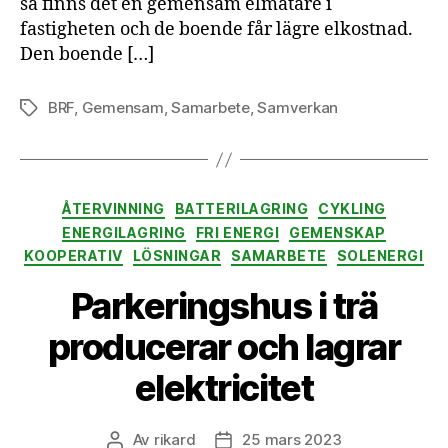
så finns det en gemensam elmätare i
fastigheten och de boende får lägre elkostnad.
Den boende […]
BRF
,
Gemensam
,
Samarbete
,
Samverkan
Etiketter
Kategorier
ÅTERVINNING
BATTERILAGRING
CYKLING
ENERGILAGRING
FRI ENERGI
GEMENSKAP
KOOPERATIV
LÖSNINGAR
SAMARBETE
SOLENERGI
Parkeringshus i trä
producerar och lagrar
elektricitet
Av
rikard
25 mars 2023
Inläggsförfattare
Inläggsdatum