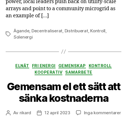
power, local leaders push back on utility-scale
arrays and point to a community microgrid as
an example of […]
Ägande
,
Decentraliserat
,
Distribuerat
,
Kontroll
,
Etiketter
Solenergi
Kategorier
ELNÄT
FRI ENERGI
GEMENSKAP
KONTROLL
KOOPERATIV
SAMARBETE
Gemensam el ett sätt att
sänka kostnaderna
till
Av
rikard
12 april 2023
Inga kommentarer
Inläggsförfattare
Inläggsdatum
Ge
el