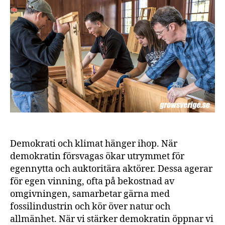
kli
oc
sam
stä
de
Demokrati och klimat hänger ihop. När
demokratin försvagas ökar utrymmet för
egennytta och auktoritära aktörer. Dessa agerar
för egen vinning, ofta på bekostnad av
omgivningen, samarbetar gärna med
fossilindustrin och kör över natur och
allmänhet. När vi stärker demokratin öppnar vi