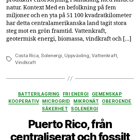
natur. Kontext Med en befolkning på fem
miljoner och en yta på 51 100 kvadratkilometer
har detta centralamerikanska land tagit stora
steg mot en grön framtid. Vattenkraft,
geotermisk energi, biomassa, vindkraft och […]
Costa Rica
,
Solenergi
,
Uppväxling
,
Vattenkraft
,
Etiketter
Vindkraft
Kategorier
BATTERILAGRING
FRI ENERGI
GEMENSKAP
KOOPERATIV
MICROGRID
MIKRONÄT
OBEROENDE
SÄKERHET
SOLENERGI
Puerto Rico, från
centraliserat och fossilt