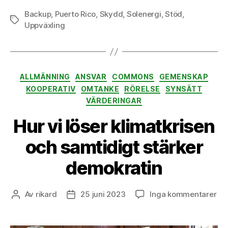
Backup
,
Puerto Rico
,
Skydd
,
Solenergi
,
Stöd
,
Etiketter
Uppväxling
Kategorier
ALLMÄNNING
ANSVAR
COMMONS
GEMENSKAP
KOOPERATIV
OMTANKE
RÖRELSE
SYNSÄTT
VÄRDERINGAR
Hur vi löser klimatkrisen
och samtidigt stärker
demokratin
till
Av
rikard
25 juni 2023
Inga kommentarer
Inläggsförfattare
Inläggsdatum
Hu
vi
lös