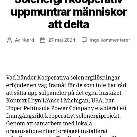
uppmuntrar människor
att delta
till
Av
rikard
27 maj 2024
Inga kommentarer
Inläggsförfattare
Inläggsdatum
Sol
i
koo
up
mä
Vad händer Kooperativa solenergilösningar
att
erbjuder en väg framåt för de som inte har råd
del
att sätta upp solpaneler på det egna hustaket.
Kontext I byn L’Anse i Michigan, USA, har
Upper Peninsula Power Company etablerat ett
framgångsrikt kooperativt solenergiprojekt.
Genom att samarbeta med lokala
organisationer har företaget installerat