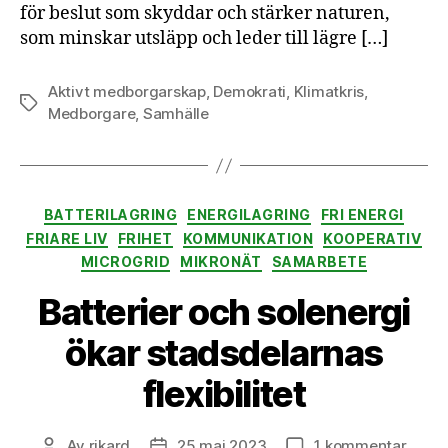
för beslut som skyddar och stärker naturen,
som minskar utsläpp och leder till lägre […]
Aktivt medborgarskap
,
Demokrati
,
Klimatkris
,
Etiketter
Medborgare
,
Samhälle
Kategorier
BATTERILAGRING
ENERGILAGRING
FRI ENERGI
FRIARE LIV
FRIHET
KOMMUNIKATION
KOOPERATIV
MICROGRID
MIKRONÄT
SAMARBETE
Batterier och solenergi
ökar stadsdelarnas
flexibilitet
till
Av
rikard
25 maj 2023
1 kommentar
Inläggsförfattare
Inläggsdatum