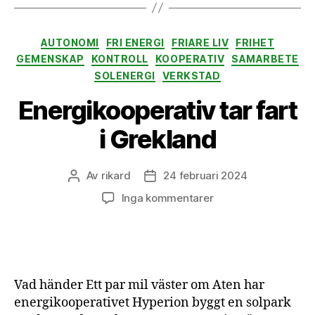
Kategorier
AUTONOMI
FRI ENERGI
FRIARE LIV
FRIHET
GEMENSKAP
KONTROLL
KOOPERATIV
SAMARBETE
SOLENERGI
VERKSTAD
Energikooperativ tar fart
i Grekland
Av
rikard
24 februari 2024
Inläggsförfattare
Inläggsdatum
till
Inga kommentarer
Energikooperativ
tar
fart
i
Grekland
Vad händer Ett par mil väster om Aten har
energikooperativet Hyperion byggt en solpark