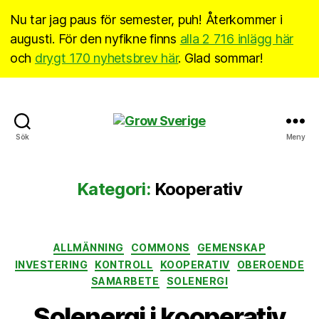
Nu tar jag paus för semester, puh! Återkommer i
augusti. För den nyfikne finns
alla 2 716 inlägg här
och
drygt 170 nyhetsbrev här
. Glad sommar!
Grow
Sök
Meny
Sverige
Kategori:
Kooperativ
Kategorier
ALLMÄNNING
COMMONS
GEMENSKAP
INVESTERING
KONTROLL
KOOPERATIV
OBEROENDE
SAMARBETE
SOLENERGI
Solenergi i kooperativ