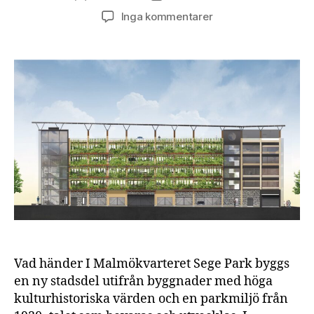
till
Inga kommentarer
Parkeringshus
i
trä
producerar
och
lagrar
elektricitet
Vad händer I Malmökvarteret Sege Park byggs
en ny stadsdel utifrån byggnader med höga
kulturhistoriska värden och en parkmiljö från