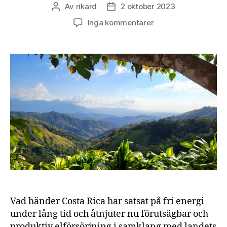
Av
rikard
2 oktober 2023
Inläggsförfattare
Inläggsdatum
till
Inga kommentarer
Costa
Rica
visar
vägen
Vad händer Costa Rica har satsat på fri energi
under lång tid och åtnjuter nu förutsägbar och
produktiv elförsörjning i samklang med landets