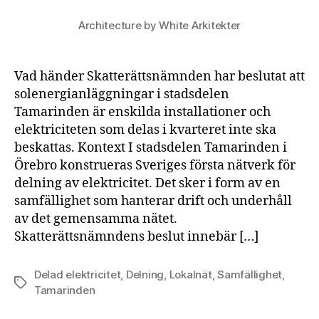
ska
Architecture by White Arkitekter
int
bes
Vad händer Skatterättsnämnden har beslutat att
solenergianläggningar i stadsdelen
Tamarinden är enskilda installationer och
elektriciteten som delas i kvarteret inte ska
beskattas. Kontext I stadsdelen Tamarinden i
Örebro konstrueras Sveriges första nätverk för
delning av elektricitet. Det sker i form av en
samfällighet som hanterar drift och underhåll
av det gemensamma nätet.
Skatterättsnämndens beslut innebär […]
Delad elektricitet
,
Delning
,
Lokalnät
,
Samfällighet
,
Etiketter
Tamarinden