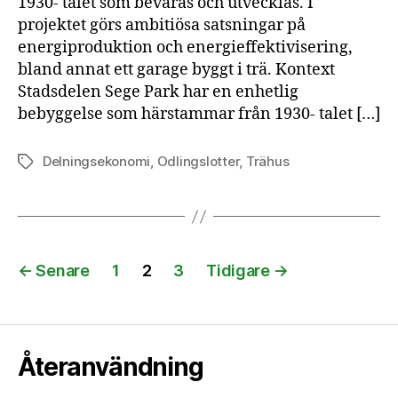
1930- talet som bevaras och utvecklas. I
projektet görs ambitiösa satsningar på
energiproduktion och energieffektivisering,
bland annat ett garage byggt i trä. Kontext
Stadsdelen Sege Park har en enhetlig
bebyggelse som härstammar från 1930- talet […]
Delningsekonomi
,
Odlingslotter
,
Trähus
Etiketter
Sidnumrering
←
Senare
1
2
3
Tidigare
→
för
inlägg
Återanvändning