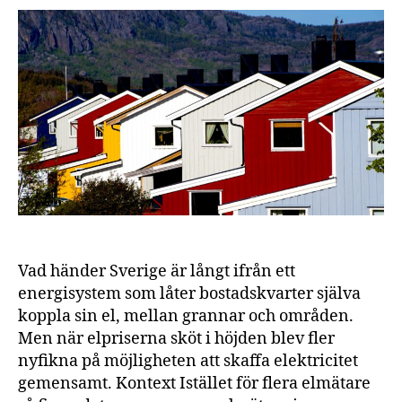
ett
sät
att
sä
ko
Vad händer Sverige är långt ifrån ett
energisystem som låter bostadskvarter själva
koppla sin el, mellan grannar och områden.
Men när elpriserna sköt i höjden blev fler
nyfikna på möjligheten att skaffa elektricitet
gemensamt. Kontext Istället för flera elmätare