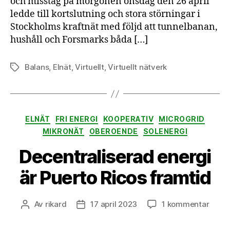
och misstag på morgonen onsdag den 26 april
ledde till kortslutning och stora störningar i
Stockholms kraftnät med följd att tunnelbanan,
hushåll och Forsmarks båda […]
Balans
,
Elnät
,
Virtuellt
,
Virtuellt nätverk
Etiketter
Kategorier
ELNÄT
FRI ENERGI
KOOPERATIV
MICROGRID
MIKRONÄT
OBEROENDE
SOLENERGI
Decentraliserad energi
är Puerto Ricos framtid
till
Av
rikard
17 april 2023
1 kommentar
Inläggsförfattare
Inläggsdatum
Decen
energ