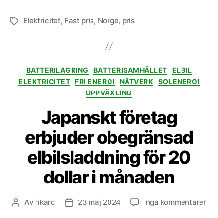
Elektricitet
,
Fast pris
,
Norge
,
pris
Etiketter
Kategorier
BATTERILAGRING
BATTERISAMHÄLLET
ELBIL
ELEKTRICITET
FRI ENERGI
NÄTVERK
SOLENERGI
UPPVÄXLING
Japanskt företag
erbjuder obegränsad
elbilsladdning för 20
dollar i månaden
till
Av
rikard
23 maj 2024
Inga kommentarer
Inläggsförfattare
Inläggsdatum
Jap