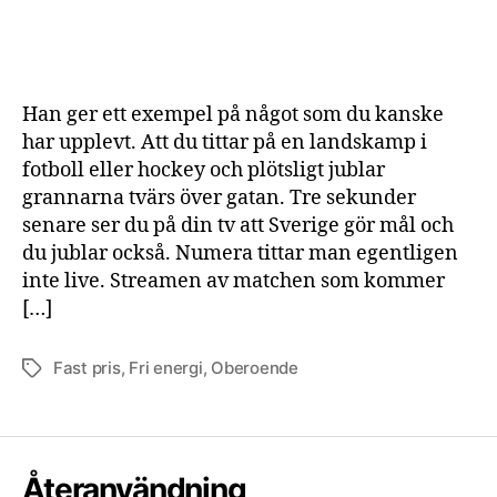
Jonas
Birgersson
har
en
plan
Han ger ett exempel på något som du kanske
för
har upplevt. Att du tittar på en landskamp i
fri
fotboll eller hockey och plötsligt jublar
energi
grannarna tvärs över gatan. Tre sekunder
senare ser du på din tv att Sverige gör mål och
du jublar också. Numera tittar man egentligen
inte live. Streamen av matchen som kommer
[…]
Fast pris
,
Fri energi
,
Oberoende
Etiketter
Återanvändning