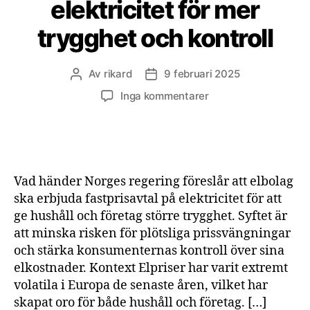
elektricitet för mer
trygghet och kontroll
Av
rikard
9 februari 2025
Inläggsförfattare
Inläggsdatum
till
Inga kommentarer
Norge
testar
fast
pris
på
Vad händer Norges regering föreslår att elbolag
elektricitet
ska erbjuda fastprisavtal på elektricitet för att
för
ge hushåll och företag större trygghet. Syftet är
mer
att minska risken för plötsliga prissvängningar
trygghet
och
och stärka konsumenternas kontroll över sina
kontroll
elkostnader. Kontext Elpriser har varit extremt
volatila i Europa de senaste åren, vilket har
skapat oro för både hushåll och företag. […]