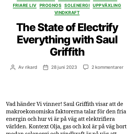
FRIARE LIV
PROGNOS
SOLENERGI
UPPVÄXLING
VINDKRAFT
The State of Electrify
Everything with Saul
Griffith
till
Av
rikard
28 juni 2023
2 kommentarer
Inläggsförfattare
Inläggsdatum
The
Stat
of
Elect
Ever
Vad händer Vi vinner! Saul Griffith visar att de
with
makroekonomiska faktorerna talar för den fria
Saul
energin och hur vi är på väg att elektrifiera
Griff
världen. Kontext Olja, gas och kol är på väg bort