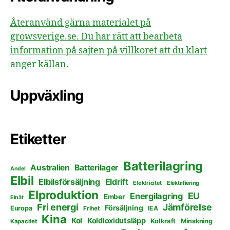
Återanvänd gärna materialet på
growsverige.se. Du har rätt att bearbeta
information på sajten på villkoret att du klart
anger källan.
Uppväxling
Etiketter
Batterilagring
Australien
Batterilager
Andel
Elbil
Elbilsförsäljning
Eldrift
Elektricitet
Elektrifiering
Elproduktion
EU
Energilagring
Ember
Elnät
Fri energi
Jämförelse
Försäljning
Europa
Frihet
IEA
Kina
Kol
Koldioxidutsläpp
Kolkraft
Minskning
Kapacitet