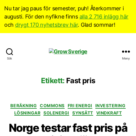
Nu tar jag paus för semester, puh! Återkommer i
augusti. För den nyfikne finns
alla 2 716 inlägg här
och
drygt 170 nyhetsbrev här
. Glad sommar!
Grow
Sök
Meny
Sverige
Etikett:
Fast pris
Kategorier
BERÄKNING
COMMONS
FRI ENERGI
INVESTERING
LÖSNINGAR
SOLENERGI
SYNSÄTT
VINDKRAFT
Norge testar fast pris på