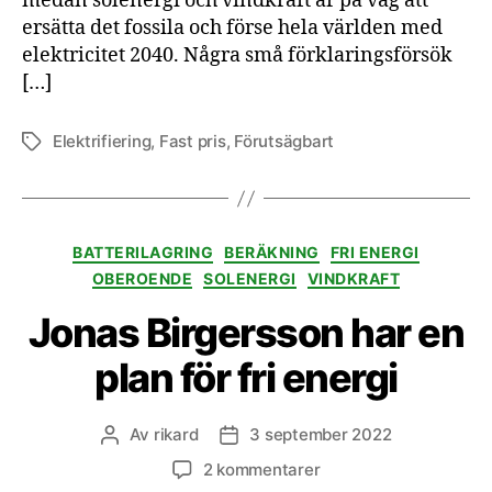
medan solenergi och vindkraft är på väg att
ersätta det fossila och förse hela världen med
elektricitet 2040. Några små förklaringsförsök
[…]
Elektrifiering
,
Fast pris
,
Förutsägbart
Etiketter
Kategorier
BATTERILAGRING
BERÄKNING
FRI ENERGI
OBEROENDE
SOLENERGI
VINDKRAFT
Jonas Birgersson har en
plan för fri energi
Av
rikard
3 september 2022
Inläggsförfattare
Inläggsdatum
till
2 kommentarer