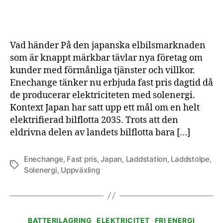
för
erb
obe
elb
Vad händer På den japanska elbilsmarknaden
för
som är knappt märkbar tävlar nya företag om
20
kunder med förmånliga tjänster och villkor.
dol
Enechange tänker nu erbjuda fast pris dagtid då
i
må
de producerar elektriciteten med solenergi.
Kontext Japan har satt upp ett mål om en helt
elektrifierad bilflotta 2035. Trots att den
eldrivna delen av landets bilflotta bara […]
Enechange
,
Fast pris
,
Japan
,
Laddstation
,
Laddstolpe
,
Etiketter
Solenergi
,
Uppväxling
Kategorier
BATTERILAGRING
ELEKTRICITET
FRI ENERGI